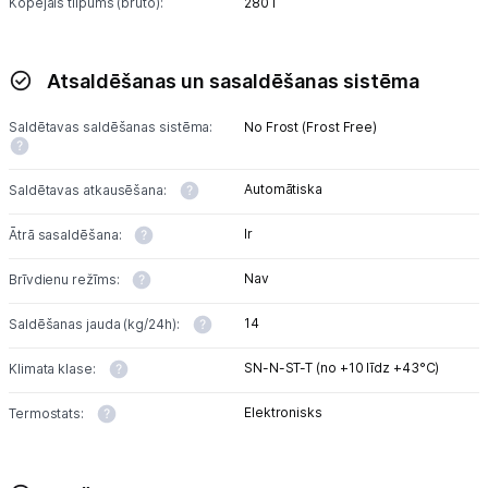
Kopējais tilpums (bruto):
280 l
Atsaldēšanas un sasaldēšanas sistēma
Saldētavas saldēšanas sistēma:
No Frost (Frost Free)
Automātiska
Saldētavas atkausēšana:
Ir
Ātrā sasaldēšana:
Nav
Brīvdienu režīms:
14
Saldēšanas jauda (kg/24h):
SN-N-ST-T (no +10 līdz +43°С)
Klimata klase:
Elektronisks
Termostats: