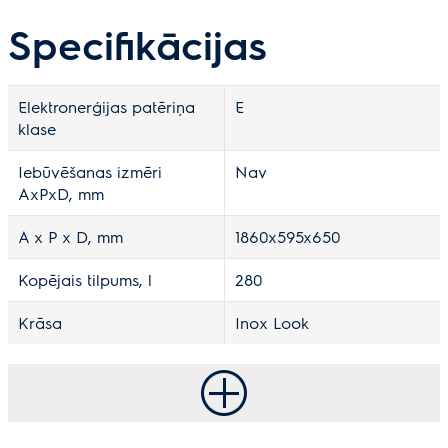
Specifikācijas
Elektronerģijas patēriņa
E
klase
Iebūvēšanas izmēri
Nav
AxPxD, mm
A x P x D, mm
1860x595x650
Kopējais tilpums, l
280
Krāsa
Inox Look