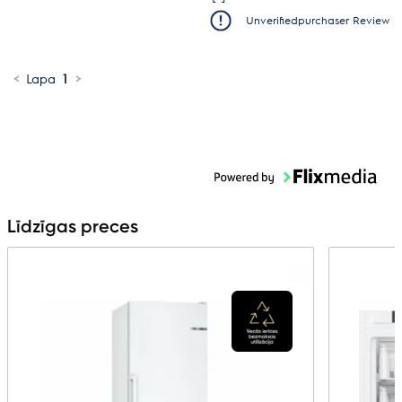
Unverifiedpurchaser Review
<
Lapa
1
>
Līdzīgas preces