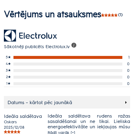
Vērtējums un atsauksmes
(1)
Sākotnēji publicēts Electrolux.lv
5
★
1
4
★
0
3
★
0
2
★
0
1
★
0
Datums – kārtot pēc jaunākā
Ideāla saldētava rudens ražas
Ideāla saldētava
sasaldēšanai un ne tikai. Lieliska
Oskars
energoefektivitāte un iekļaujas mūsu
2025/12/08
interjerā. Super!
Rādīt vairāk [+]