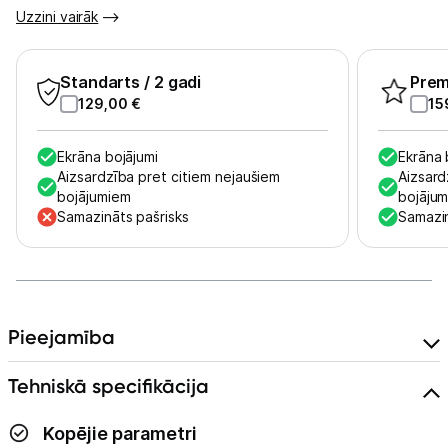
Tet pakalpojumi
Uzzini vairāk
Kontakti
Standarts
/ 2 gadi
Pre
129,00
€
15
Informācija
Ekrāna bojājumi
Ekrāna 
Aizsardzība pret citiem nejaušiem
Aizsard
bojājumiem
bojāju
Samazināts pašrisks
Samazin
Pieejamība
Tehniskā specifikācija
Kopējie parametri