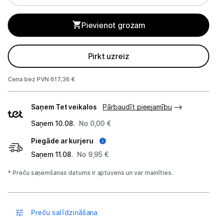
Sadzīves tehnikas aksesuāri
Pievienot grozam
Plītis
Tvaika nosūcēji
Pirkt uzreiz
Aksesuāri tvaika nosūcējiem
Cena bez PVN 617,36 €
Iebūvējamā tehnika
Piegādes
Saņem Tet veikalos
Pārbaudīt pieejamību
veidi
Mazā tehnika
Saņem 10.08.
No 0,00 €
Kafijas pagatavošana
Piegāde ar kurjeru
Mazā virtuves tehnika
Saņem 11.08.
No 9,95 €
* Preču saņemšanas datums ir aptuvens un var mainīties.
Klimata iekārtas
Apģērbu kopšana
Preču salīdzināšana