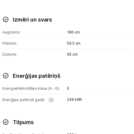
Izmēri un svars
Augstums:
186 cm
Platums:
59.5 cm
Dziļums:
65 cm
Enerģijas patēriņš
Energoefektivitātes klase (A - G):
E
248 kWh
Enerģijas patēriņš gadā:
Tilpums