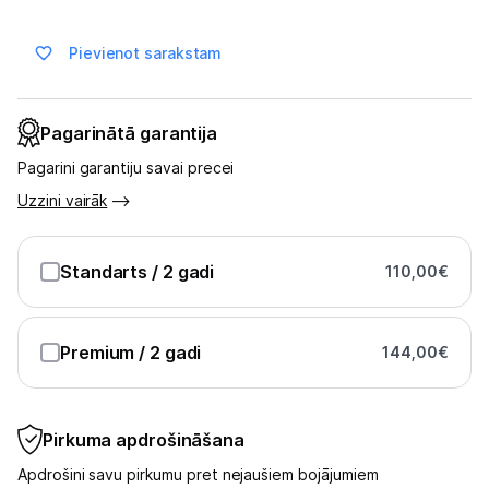
Skaistumkopšana
Pievienot sarakstam
Sports un atpūta
Ražotāju atjaunota tehnika
Pagarinātā garantija
Pagarini garantiju savai precei
Vēlmju saraksts
Uzzini vairāk
Blogs
Standarts
/ 2 gadi
110,00
€
Piegāde un apmaksa
Premium
/ 2 gadi
144,00
€
Tehnikas izvešana
Pirkuma apdrošināšana
Uzņēmumiem
Apdrošini savu pirkumu pret nejaušiem bojājumiem