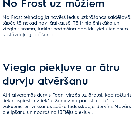
No Frost uz mūžiem
No Frost tehnoloģija novērš ledus uzkrāšanos saldētavā,
tāpēc tā nekad nav jāatkausē. Tā ir higiēniskāka un
vieglāk tīrāma, turklāt nodrošina papildu vietu iecienīto
sastāvdaļu glabāšanai.
Viegla piekļuve ar ātru
durvju atvēršanu
Ātri atveramās durvis līgani virzās uz ārpusi, kad rokturis
tiek nospiests uz iekšu. Samazina parasti radušos
vakuumu un vilkšanas spēku ledusskapja durvīm. Novērš
pielipšanu un nodrošina tūlītēju piekļuvi.