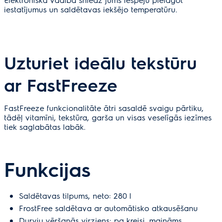
iestatījumus un saldētavas iekšējo temperatūru.
Uzturiet ideālu tekstūru
ar FastFreeze
FastFreeze funkcionalitāte ātri sasaldē svaigu pārtiku,
tādēļ vitamīni, tekstūra, garša un visas veselīgās iezīmes
tiek saglabātas labāk.
Funkcijas
Saldētavas tilpums, neto: 280 l
FrostFree saldētava ar automātisko atkausēšanu
Durvju vēršanās virziens: pa kreisi, maināms