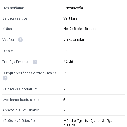
Uzstādīšana:
Brīvstāvoša
Saldētavas tips:
Vertikālā
Krāsa:
Nerūsējoša tērauda
Elektroniska
Vadība:
Displejs:
Jā
42 dB
Trokšņa līmenis:
Durvju atvēršanas virzienu maiņa:
Ir
Saldētavas nodalījumi:
7
Izvelkamo kastu skaits:
5
Atvērto plauktu skaits:
2
Kāpēc izvēlēties šo:
Mūsdienīgs risinājums,
Stilīgs
dizains