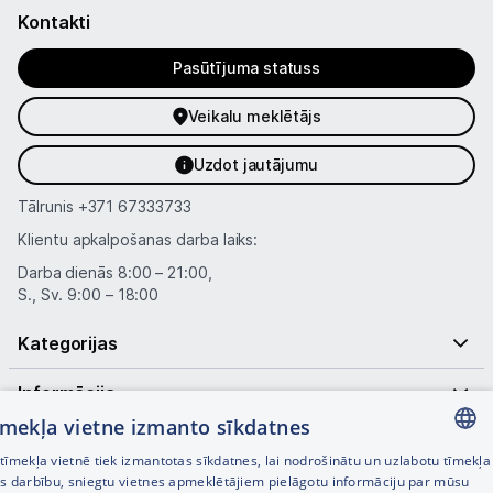
Kontakti
Pasūtījuma statuss
Veikalu meklētājs
Uzdot jautājumu
Tālrunis
+371 67333733
Klientu apkalpošanas darba laiks:
Darba dienās 8:00 – 21:00,
S., Sv. 9:00 – 18:00
Kategorijas
Informācija
tīmekļa vietne izmanto sīkdatnes
Noderīgas saites
īmekļa vietnē tiek izmantotas sīkdatnes, lai nodrošinātu un uzlabotu tīmekļa
LATVIAN
es darbību, sniegtu vietnes apmeklētājiem pielāgotu informāciju par mūsu