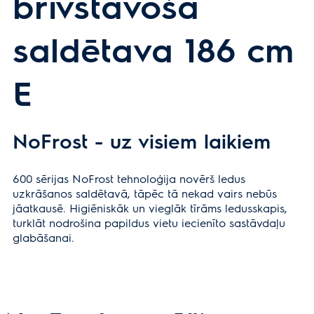
brīvstāvoša
saldētava 186 cm
E
NoFrost - uz visiem laikiem
600 sērijas NoFrost tehnoloģija novērš ledus
uzkrāšanos saldētavā, tāpēc tā nekad vairs nebūs
jāatkausē. Higiēniskāk un vieglāk tīrāms ledusskapis,
turklāt nodrošina papildus vietu iecienīto sastāvdaļu
glabāšanai.