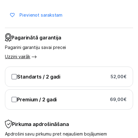
Skaistumkopšana
Pievienot sarakstam
Sports un atpūta
Ražotāju atjaunota tehnika
Pagarinātā garantija
Pagarini garantiju savai precei
Vēlmju saraksts
Uzzini vairāk
Blogs
Standarts
/ 2 gadi
52,00
€
Piegāde un apmaksa
Premium
/ 2 gadi
69,00
€
Tehnikas izvešana
Pirkuma apdrošināšana
Uzņēmumiem
Apdrošini savu pirkumu pret nejaušiem bojājumiem