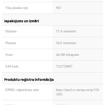
Vīna plaukta tips
NO
Iepakojums un izmēri
Dziļums
57,4 centimetri
Platums
54,0 centimetri
Svars
44,500 kilogrami
SAP kods
7521720007
Produktu reģistra informācija
EPREL reģistrācijas saite
https://eprel.ec.europa.eu/qr/154
3201