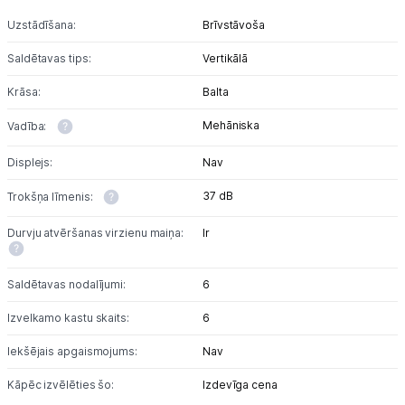
Uzstādīšana:
Brīvstāvoša
Saldētavas tips:
Vertikālā
Krāsa:
Balta
Mehāniska
Vadība:
Displejs:
Nav
37 dB
Trokšņa līmenis:
Durvju atvēršanas virzienu maiņa:
Ir
Saldētavas nodalījumi:
6
Izvelkamo kastu skaits:
6
Iekšējais apgaismojums:
Nav
Kāpēc izvēlēties šo:
Izdevīga cena