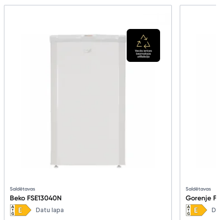
Saldētavas
Saldētavas
Beko FSE13040N
Gorenje F
Datu lapa
Da