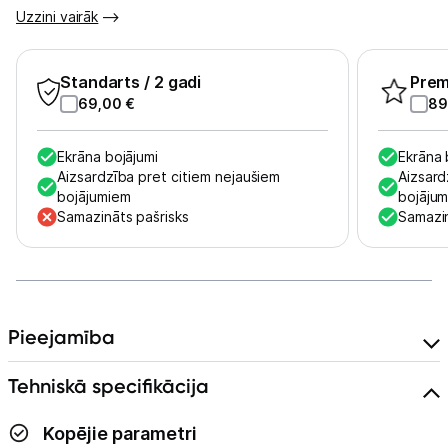
Tet pakalpojumi
Uzzini vairāk
Kontakti
Standarts
/ 2 gadi
Pre
69,00
€
89
Informācija
Ekrāna bojājumi
Ekrāna 
Aizsardzība pret citiem nejaušiem
Aizsard
bojājumiem
bojāju
Samazināts pašrisks
Samazin
Pieejamība
Tehniskā specifikācija
Kopējie parametri