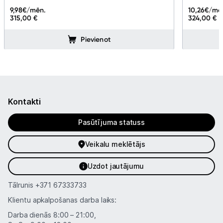
9,98
€/mēn.
10,26
€/mē
315,00 €
324,00 €
Pievienot
Kontakti
Pasūtījuma statuss
Veikalu meklētājs
Uzdot jautājumu
Tālrunis
+371 67333733
Klientu apkalpošanas darba laiks:
Darba dienās 8:00 – 21:00,