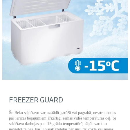
FREEZER GUARD
Šo Beko saldētavu var uzstādīt garāžā vai pagrabā, nesatraucoties
par ierīces bojājumiem ārkārtīgi zemas vides temperatūras dēļ. Šī
saldētava darbojas pat -15 grādu temperatūrā, tāpēc varat to
novietot telpās, kas ir vājāk izolētas par jūsu dzīvokļa vai mājas