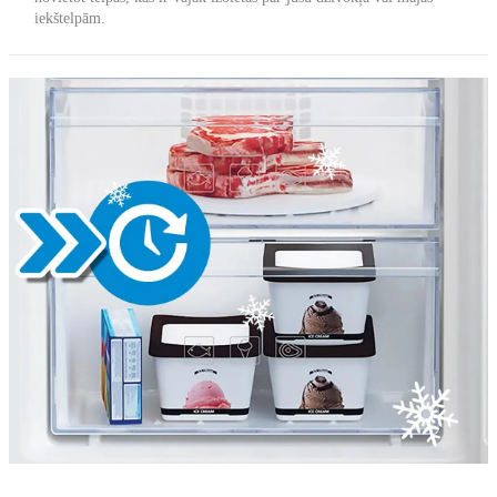
iekštelpām.