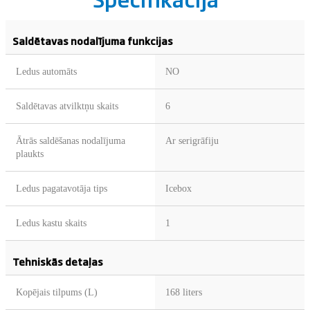
Saldētavas nodalījuma funkcijas
Ledus automāts
NO
Saldētavas atvilktņu skaits
6
Ātrās saldēšanas nodalījuma
Ar serigrāfiju
plaukts
Ledus pagatavotāja tips
Icebox
Ledus kastu skaits
1
Tehniskās detaļas
Kopējais tilpums (L)
168 liters