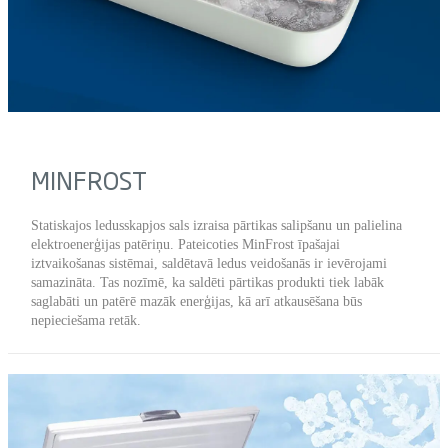
MINFROST
Statiskajos ledusskapjos sals izraisa pārtikas salipšanu un palielina
elektroenerģijas patēriņu. Pateicoties MinFrost īpašajai
iztvaikošanas sistēmai, saldētavā ledus veidošanās ir ievērojami
samazināta. Tas nozīmē, ka saldēti pārtikas produkti tiek labāk
saglabāti un patērē mazāk enerģijas, kā arī atkausēšana būs
nepieciešama retāk.