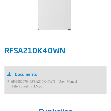
RFSA210K40WN
Documents
1699952079_RFSA210K40WN__User_Manual_-
_File_(Short)lv_LV.pdf