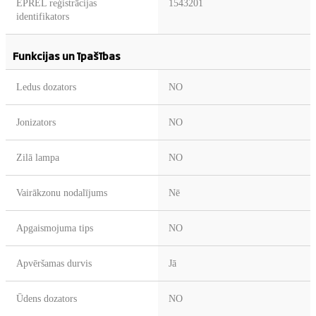
EPREL reģistrācijas
1543201
identifikators
Funkcijas un īpašības
Ledus dozators
NO
Jonizators
NO
Zilā lampa
NO
Vairākzonu nodalījums
Nē
Apgaismojuma tips
NO
Apvēršamas durvis
Jā
Ūdens dozators
NO