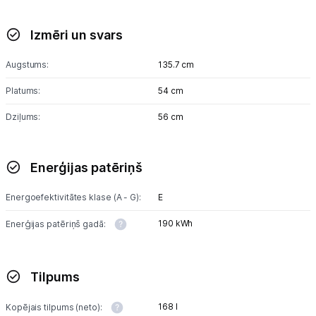
Izmēri un svars
Augstums:
135.7 cm
Platums:
54 cm
Dziļums:
56 cm
Enerģijas patēriņš
Energoefektivitātes klase (A - G):
E
190 kWh
Enerģijas patēriņš gadā:
Tilpums
168 l
Kopējais tilpums (neto):