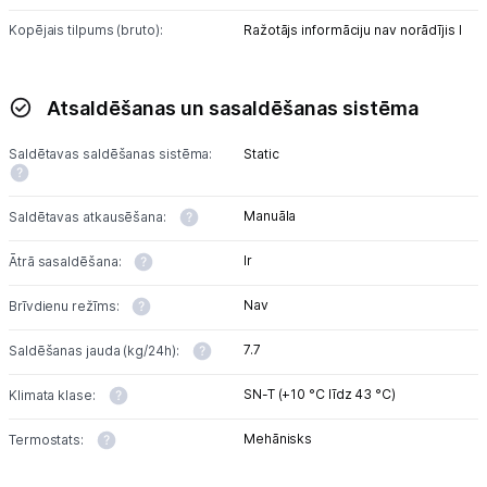
Kopējais tilpums (bruto):
Ražotājs informāciju nav norādījis l
Atsaldēšanas un sasaldēšanas sistēma
Saldētavas saldēšanas sistēma:
Static
Manuāla
Saldētavas atkausēšana:
Ir
Ātrā sasaldēšana:
Nav
Brīvdienu režīms:
7.7
Saldēšanas jauda (kg/24h):
SN-T (+10 °C līdz 43 °C)
Klimata klase:
Mehānisks
Termostats: