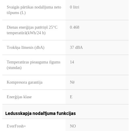
Svaigās pārtikas nodalījuma neto
0 litri
tilpums (L)
Dienas enerģijas patēriņš 25°C
0.468
temperatūrā(kWh/24 h)
Trokšņa līmenis (dbA)
37 dBA
Temperatūras pieauguma ilgums
14
(stundas)
Kompresora garantija
Nē
Enerģijas klase
E
Ledusskapja nodalījuma funkcijas
EverFresh+
NO