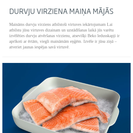
DURVJU VIRZIENA MAIŅA MĀJĀS
Maināms durvju virziens atbilstoši virtuves iekārtojumam Lai
atbilstu jūsu virtuves dizainam un uzstādīšanas laikā jūs varētu
izvēlēties durvju atvēršanas virzienu, atsevišķi Beko ledusskapji ir
aprīkoti ar ērtām, viegli maināmām eņģēm. Izvēle ir jūsu ziņā –
atveriet jaunas iespējas savā virtuvē.