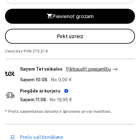
Sadzīves tehnikas aksesuāri
Pievienot grozam
Plītis
Tvaika nosūcēji
Pirkt uzreiz
Aksesuāri tvaika nosūcējiem
Cena bez PVN 275,21 €
Iebūvējamā tehnika
Piegādes
Saņem Tet veikalos
Pārbaudīt pieejamību
veidi
Mazā tehnika
Saņem 10.08.
No 0,00 €
Kafijas pagatavošana
Piegāde ar kurjeru
Mazā virtuves tehnika
Saņem 11.08.
No 19,95 €
* Preču saņemšanas datums ir aptuvens un var mainīties.
Klimata iekārtas
Apģērbu kopšana
Preču salīdzināšana