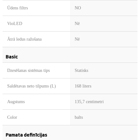
Ūdens filtrs
NO
VioLED
Nē
Ātrā ledus ražošana
Nē
Basic
Dzesēšanas sistēmas tips
Statisks
Saldētavas neto tilpums (L)
168 liters
Augstums
135,7 centimetri
Color
balts
Pamata definīcijas