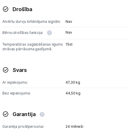
Drošība
Atvērtu durvju brīdinājuma signāls:
Nav
Nav
Bērnu drošības funkcija:
Temperatūras saglabāšanas ilgums
15st
strāvas pārrāvuma gadījumā:
Svars
Ar iepakojumu:
47,30 kg
Bez iepakojuma:
44,50 kg
Garantija
Garantija privātpersonai:
24 mēneši