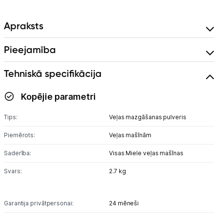
Skaistumkopšana
Apraksts
Sports un atpūta
Pieejamība
Ražotāju atjaunota tehnika
Tehniskā specifikācija
Vēlmju saraksts
Kopējie parametri
Blogs
Tips:
Veļas mazgāšanas pulveris
Piemērots:
Veļas mašīnām
Piegāde un apmaksa
Saderība:
Visas Miele veļas mašīnas
Tehnikas izvešana
Svars:
2.7 kg
Uzņēmumiem
Garantija privātpersonai:
24 mēneši