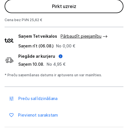
Sadzīves tehnikas aksesuāri
Pirkt uzreiz
Plītis
Cena bez PVN 25,62 €
Tvaika nosūcēji
Piegādes
Saņem Tet veikalos
Pārbaudīt pieejamību
veidi
Aksesuāri tvaika nosūcējiem
Saņem rīt (06.08.)
No 0,00 €
Iebūvējamā tehnika
Piegāde ar kurjeru
Saņem 10.08.
No 4,95 €
Mazā tehnika
* Preču saņemšanas datums ir aptuvens un var mainīties.
Kafijas pagatavošana
Mazā virtuves tehnika
Preču salīdzināšana
Klimata iekārtas
Pievienot sarakstam
Apģērbu kopšana