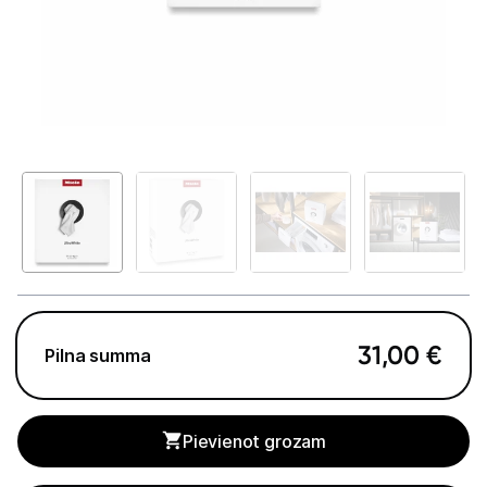
Telefoni, planšetdatori
Viedierīces
Sadzīves tehnika
Lielā tehnika
Ledusskapji
Saldētavas
Vīna skapji
31,00
€
Pilna summa
Trauku mazgājamās mašīnas
Veļas mašīnas
Pievienot grozam
Veļas žāvētāji