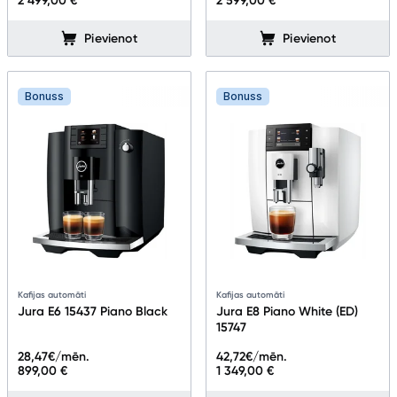
Pievienot
Pievienot
Bonuss
Bonuss
Kafijas automāti
Kafijas automāti
Jura E6 15437 Piano Black
Jura E8 Piano White (ED)
15747
28,47
€/mēn.
42,72
€/mēn.
899,00 €
1 349,00 €