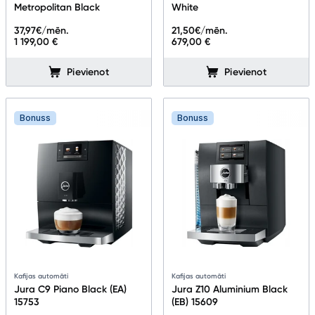
Metropolitan Black
White
37,97
€/mēn.
21,50
€/mēn.
Blogs
1 199,00 €
679,00 €
Pievienot
Pievienot
Piegāde un apmaksa
Bonuss
Bonuss
Tehnikas izvešana
Uzņēmumiem
Tet pakalpojumi
Kontakti
Kafijas automāti
Kafijas automāti
Informācija
Jura C9 Piano Black (EA)
Jura Z10 Aluminium Black
15753
(EB) 15609