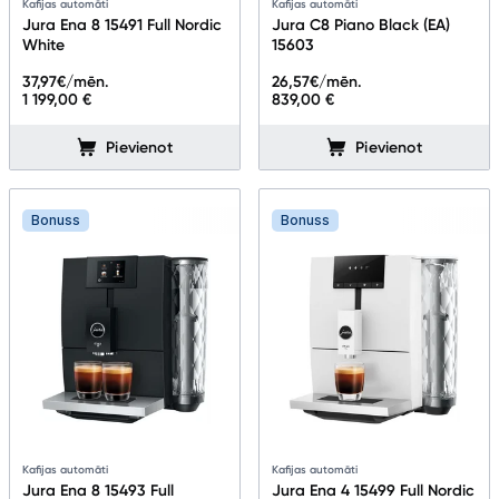
Kafijas automāti
Kafijas automāti
Apkopes produkti
Jura Ena 8 15491 Full Nordic
Jura C8 Piano Black (EA)
White
15603
Servēšanas piederumi
37,97
€/mēn.
26,57
€/mēn.
1 199,00 €
839,00 €
Termosi un termokrūzes
Pievienot
Pievienot
Mazā virtuves tehnika
Klimata iekārtas
Bonuss
Bonuss
Apģērbu kopšana
Skaistumkopšana
Sports un atpūta
Ražotāju atjaunota tehnika
Kafijas automāti
Kafijas automāti
Jura Ena 8 15493 Full
Jura Ena 4 15499 Full Nordic
Vēlmju saraksts