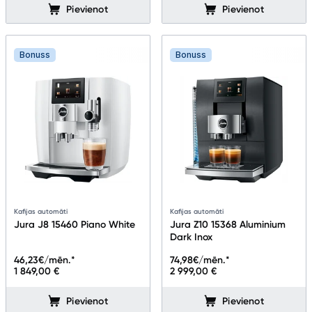
Pievienot
Pievienot
Bonuss
Bonuss
Kafijas automāti
Kafijas automāti
Jura J8 15460 Piano White
Jura Z10 15368 Aluminium
Dark Inox
46,23
€/mēn.*
74,98
€/mēn.*
1 849,00 €
2 999,00 €
Pievienot
Pievienot