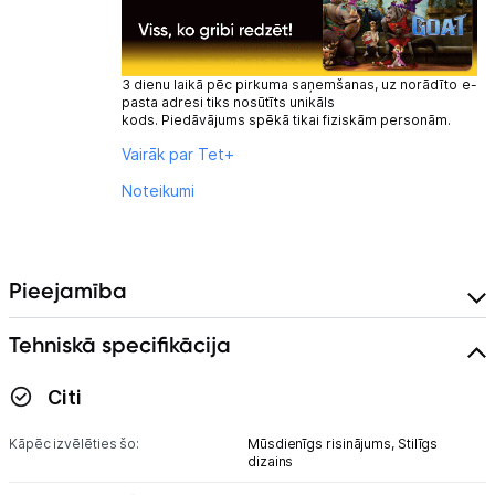
3 dienu laikā pēc pirkuma saņemšanas, uz norādīto e-
pasta adresi tiks nosūtīts unikāls
kods. Piedāvājums spēkā tikai fiziskām personām.
Vairāk par Tet+
Noteikumi
Pieejamība
Tehniskā specifikācija
Citi
Kāpēc izvēlēties šo:
Mūsdienīgs risinājums,
Stilīgs
dizains