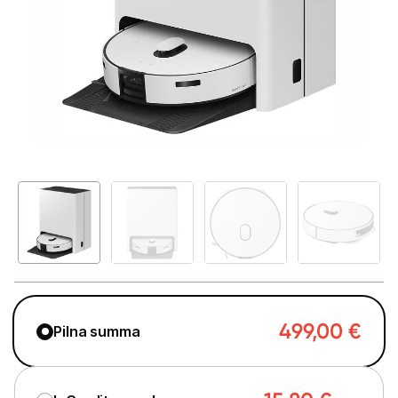
Telefoni, planšetdatori
Viedierīces
Sadzīves tehnika
Lielā tehnika
Iebūvējamā tehnika
Mazā tehnika
Auto ledusskapji
Putekļu sūcēji
499,00
€
Roboti putekļu sūcēji
Pilna summa
Putekļu sūcēju aksesuāri