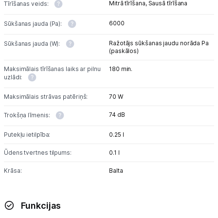
Mitrā tīrīšana,
Sausā tīrīšana
Tīrīšanas veids:
6000
Sūkšanas jauda (Pa):
Ražotājs sūkšanas jaudu norāda Pa
Sūkšanas jauda (W):
(paskālos)
Maksimālais tīrīšanas laiks ar pilnu
180 min.
uzlādi:
Maksimālais strāvas patēriņš:
70 W
74 dB
Trokšņa līmenis:
Putekļu ietilpība:
0.25 l
Ūdens tvertnes tilpums:
0.1 l
Krāsa:
Balta
Funkcijas