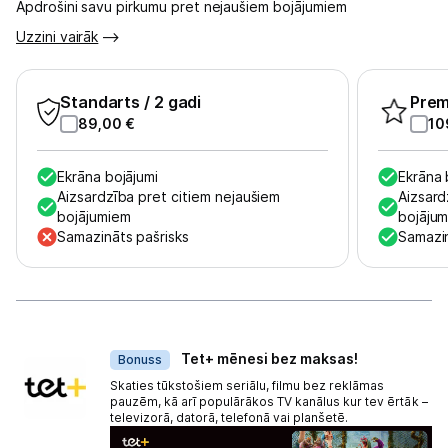
Apdrošini savu pirkumu pret nejaušiem bojājumiem
Kontakti
Uzzini vairāk
Informācija
Standarts
/ 2 gadi
Pre
89,00
€
10
Ekrāna bojājumi
Ekrāna 
Aizsardzība pret citiem nejaušiem
Aizsard
bojājumiem
bojāju
Samazināts pašrisks
Samazin
Dāvanas
Tet+ mēnesi bez maksas!
Bonuss
Skaties tūkstošiem seriālu, filmu bez reklāmas
pauzēm, kā arī populārākos TV kanālus kur tev ērtāk –
televizorā, datorā, telefonā vai planšetē.