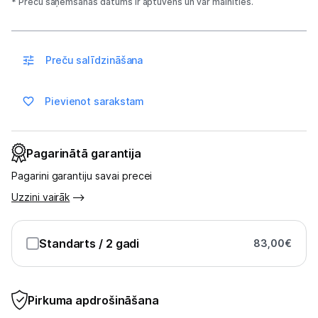
* Preču saņemšanas datums ir aptuvens un var mainīties.
Sports un atpūta
Ražotāju atjaunota tehnika
Preču salīdzināšana
Vēlmju saraksts
Pievienot sarakstam
Blogs
Pagarinātā garantija
Piegāde un apmaksa
Pagarini garantiju savai precei
Uzzini vairāk
Tehnikas izvešana
Standarts
/ 2 gadi
83,00
€
Uzņēmumiem
Tet pakalpojumi
Pirkuma apdrošināšana