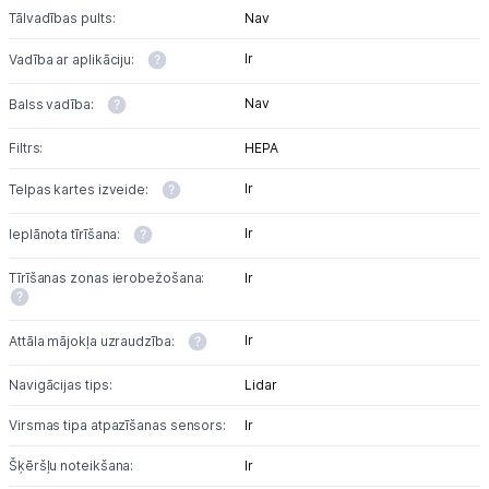
Tālvadības pults:
Nav
Ir
Vadība ar aplikāciju:
Nav
Balss vadība:
Filtrs:
HEPA
Ir
Telpas kartes izveide:
Ir
Ieplānota tīrīšana:
Tīrīšanas zonas ierobežošana:
Ir
Ir
Attāla mājokļa uzraudzība:
Navigācijas tips:
Lidar
Virsmas tipa atpazīšanas sensors:
Ir
Šķēršļu noteikšana:
Ir