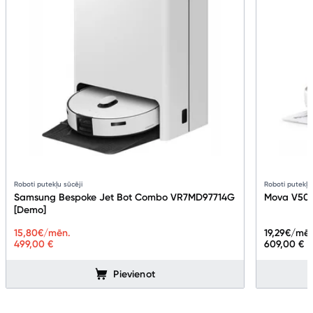
Roboti putekļu sūcēji
Roboti putekļu
Samsung Bespoke Jet Bot Combo VR7MD97714G
Mova V50 
[Demo]
15,80
€/mēn.
19,29
€/mēn
499,00 €
609,00 €
Pievienot