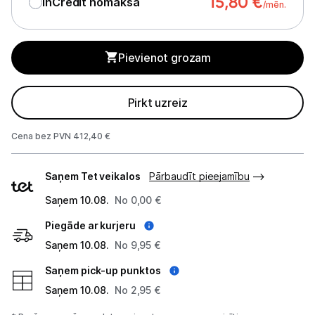
15,80
€
InCredit nomaksa
/mēn.
Tīrīšanas iekārtas
Gludekļi
Pievienot grozam
Tvaika gludināšanas sistēmas
Tvaika gludekļi
Pirkt uzreiz
Tvaika tīrītāji
Cena bez PVN 412,40 €
Kafijas pagatavošana
Piegādes
Saņem Tet veikalos
Pārbaudīt pieejamību
veidi
Mazā virtuves tehnika
Saņem 10.08.
No 0,00 €
Klimata iekārtas
Piegāde ar kurjeru
Saņem 10.08.
No 9,95 €
Apģērbu kopšana
Saņem pick-up punktos
Skaistumkopšana
Saņem 10.08.
No 2,95 €