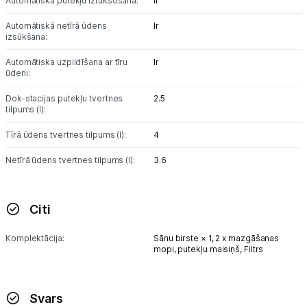
Automātiskā putekļu iztukšošana:
Ir
Automātiskā netīrā ūdens
Ir
izsūkšana:
Automātiska uzpildīšana ar tīru
Ir
ūdeni:
Dok-stacijas putekļu tvertnes
2.5
tilpums (l):
Tīrā ūdens tvertnes tilpums (l):
4
Netīrā ūdens tvertnes tilpums (l):
3.6
Citi
Komplektācija:
Sānu birste × 1,
2 x mazgāšanas
mopi,
putekļu maisiņš,
Filtrs
Svars