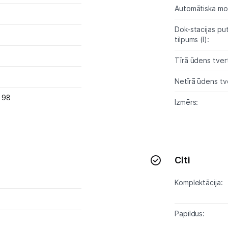
Sports un atpūta
Automātiska m
Ražotāju atjaunota tehnika
Dok-stacijas pu
tilpums (l):
Tīrā ūdens tvert
Vēlmju saraksts
Netīrā ūdens tve
Blogs
 98
Izmērs:
Piegāde un apmaksa
Tehnikas izvešana
Citi
Komplektācija:
Uzņēmumiem
Tet pakalpojumi
Papildus: