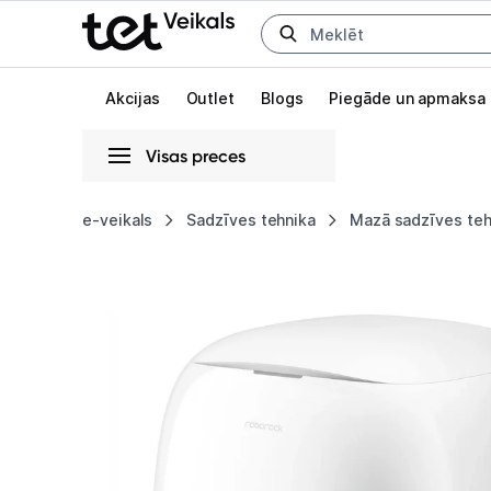
Uz kategorijam
Uz galveno saturu
Akcijas
Outlet
Blogs
Piegāde un apmaksa
Visas preces
Gaišā
Tumšā
Sistēmas
e-veikals
Sadzīves tehnika
Mazā sadzīves teh
Putekļu
Animācijas
sūcējs
Globāls iestatījums animāciju aktivizēšanai vai deaktivizēšanai visā l
robots
Roborock
Qrevo
Curv
5A1