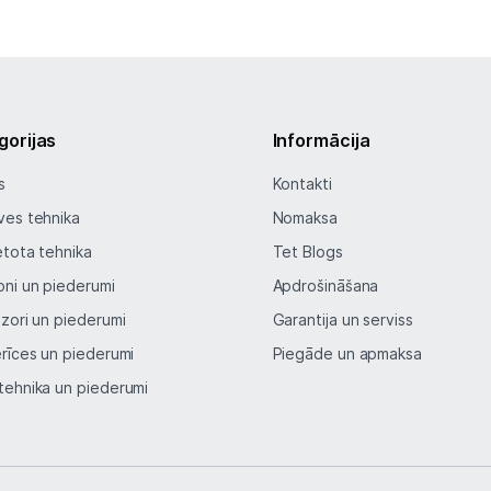
gorijas
Informācija
s
Kontakti
ves tehnika
Nomaksa
etota tehnika
Tet Blogs
oni un piederumi
Apdrošināšana
izori un piederumi
Garantija un serviss
erīces un piederumi
Piegāde un apmaksa
tehnika un piederumi