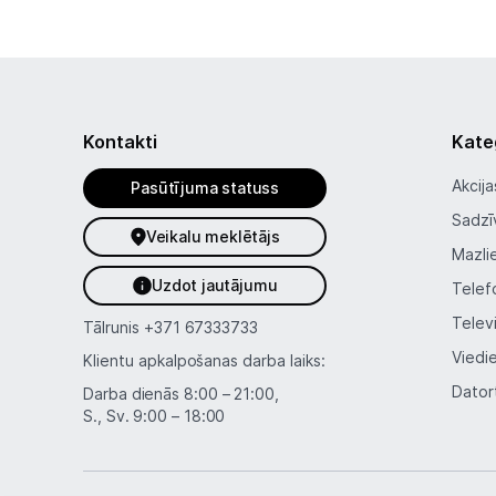
Kontakti
Kate
Akcija
Pasūtījuma statuss
Sadzī
Veikalu meklētājs
Mazli
Uzdot jautājumu
Telef
Telev
Tālrunis
+371 67333733
Viedi
Klientu apkalpošanas darba laiks:
Dator
Darba dienās 8:00 – 21:00,
S., Sv. 9:00 – 18:00