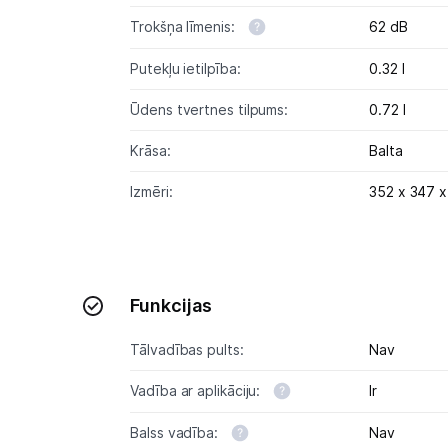
Trokšņa līmenis:
62 dB
Putekļu ietilpība:
0.32 l
Ūdens tvertnes tilpums:
0.72 l
Krāsa:
Balta
Izmēri:
352 x 347 x
Funkcijas
Tālvadības pults:
Nav
Vadība ar aplikāciju:
Ir
Balss vadība:
Nav