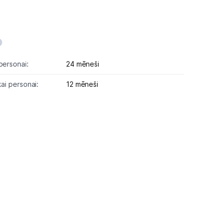
personai:
24 mēneši
kai personai:
12 mēneši