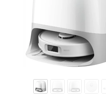
White
QRCS02-
00