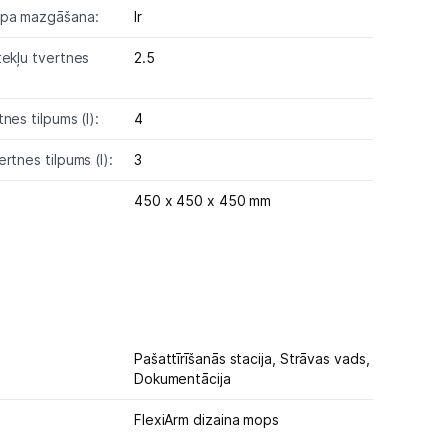
opa mazgāšana:
Ir
tekļu tvertnes
2.5
nes tilpums (l):
4
rtnes tilpums (l):
3
450 x 450 x 450 mm
Pašattīrīšanās stacija,
Strāvas vads,
Dokumentācija
FlexiArm dizaina mops