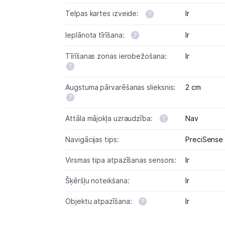
Telpas kartes izveide:
Ir
Ieplānota tīrīšana:
Ir
Tīrīšanas zonas ierobežošana:
Ir
Augstuma pārvarēšanas slieksnis:
2 cm
Attāla mājokļa uzraudzība:
Nav
Navigācijas tips:
PreciSense
Virsmas tipa atpazīšanas sensors:
Ir
Šķēršļu noteikšana:
Ir
Objektu atpazīšana:
Ir