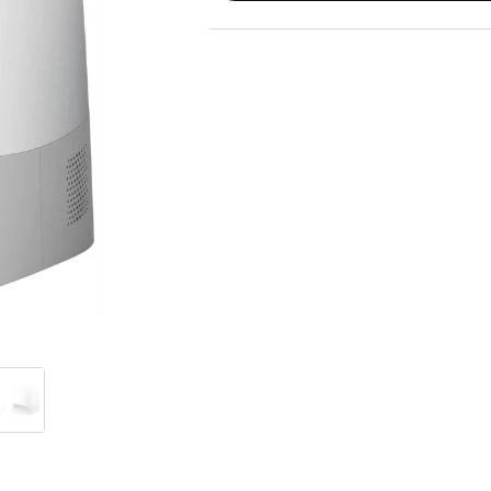
Telefoni, planšetdatori
Viedierīces
Sadzīves tehnika
Lielā tehnika
Iebūvējamā tehnika
Mazā tehnika
Auto ledusskapji
Putekļu sūcēji
Roboti putekļu sūcēji
Putekļu sūcēju aksesuāri