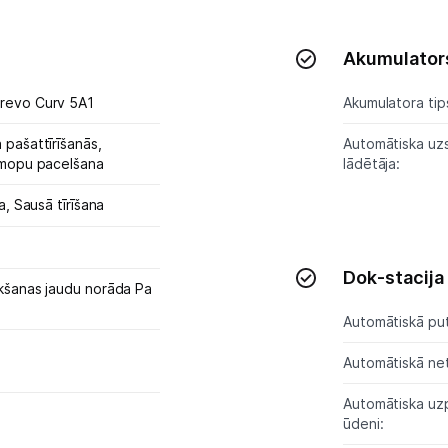
Tīrīšanas iekārtas
Gludekļi
Akumulator
Tvaika gludināšanas sistēmas
revo Curv 5A1
Akumulatora tip
Tvaika gludekļi
 pašattīrīšanās,
Automātiska uz
 mopu pacelšana
lādētāja:
Tvaika tīrītāji
na,
Sausā tīrīšana
Kafijas pagatavošana
Mazā virtuves tehnika
Dok-stacija
kšanas jaudu norāda Pa
Klimata iekārtas
Automātiskā put
Apģērbu kopšana
Automātiskā net
Automātiska uzpi
Skaistumkopšana
ūdeni: