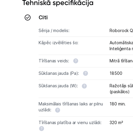
Tehniskā specifikācija
Citi
Sērija / modelis:
Roborock Q
Kāpēc izvēlēties šo:
Automātiska
Inteliģenta
Tīrīšanas veids:
Mitrā tīrīša
Sūkšanas jauda (Pa):
18500
Sūkšanas jauda (W):
Ražotājs sū
(paskālos)
Maksimālais tīrīšanas laiks ar pilnu
180 min.
uzlādi:
Tīrīšanas platība ar vienu uzlādi:
320 m²