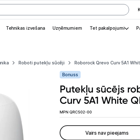
K
G
Tehnikas izvešana
Uzņēmumiem
Tet pakalpojumi
P
Pieslēgties
Pasūtījuma statuss
nika
Roboti putekļu sūcēji
Roborock Qrevo Curv 5A1 Wh
Akcijas
Bonuss
Outlet
Putekļu sūcējs r
apā.
Curv 5A1 White 
Izvēlies kāroto ierīci izdevīgāk!
TV un audio
MPN QRCS02-00
Datortehnika
Vairs nav pieejams