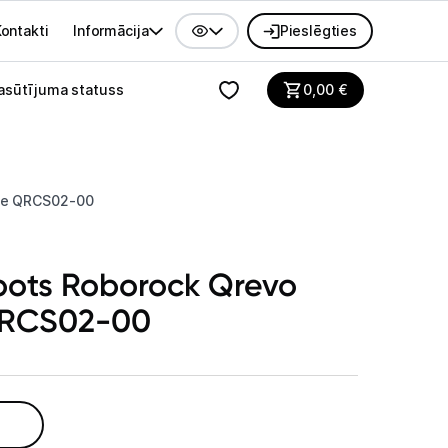
ontakti
Informācija
Pieslēgties
alvenes izvēlne
asūtījuma statuss
0,00
€
ite QRCS02-00
obots Roborock Qrevo
QRCS02-00