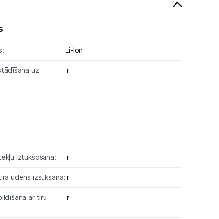
s
s:
Li-lon
stādīšana uz
Ir
ekļu iztukšošana:
Ir
īrā ūdens izsūkšana:
Ir
ldīšana ar tīru
Ir