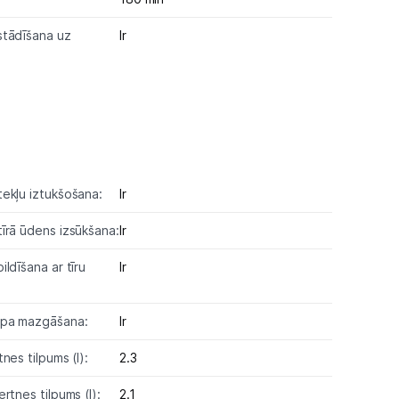
stādīšana uz
Ir
ekļu iztukšošana:
Ir
īrā ūdens izsūkšana:
Ir
ldīšana ar tīru
Ir
opa mazgāšana:
Ir
nes tilpums (l):
2.3
rtnes tilpums (l):
2.1