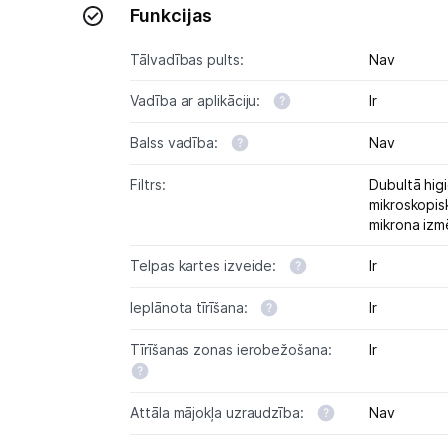
Funkcijas
Tālvadības pults:
Nav
Vadība ar aplikāciju:
Ir
Balss vadība:
Nav
Filtrs:
Dubultā higi
mikroskopisk
mikrona izm
Telpas kartes izveide:
Ir
Ieplānota tīrīšana:
Ir
Tīrīšanas zonas ierobežošana:
Ir
Attāla mājokļa uzraudzība:
Nav