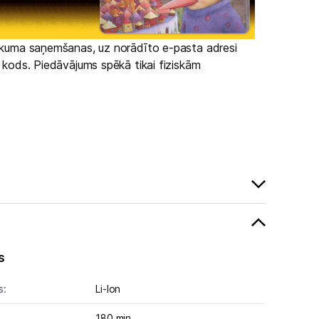
irkuma saņemšanas, uz norādīto e-pasta adresi
s kods. Piedāvājums spēkā tikai fiziskām
s
s:
Li-lon
180 min