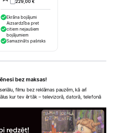
229,00
€
Ekrāna bojājumi
Aizsardzība pret
citiem nejaušiem
bojājumiem
Samazināts pašrisks
ēnesi bez maksas!
eriālu, filmu bez reklāmas pauzēm, kā arī
lus kur tev ērtāk – televizorā, datorā, telefonā