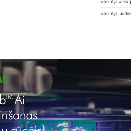
Garantija privāt
Garantija juridis
b™ Ai
īrīšanas
ļu sūcējs