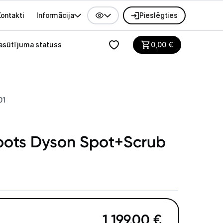
ontakti
Informācija
Pieslēgties
alvenes izvēlne
asūtījuma statuss
0,00
€
01
obots Dyson Spot+Scrub
1 199,00
€