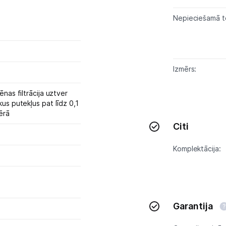
Nepieciešamā te
Izmērs:
ēnas filtrācija uztver
us putekļus pat līdz 0,1
ērā
Citi
Komplektācija:
Garantija