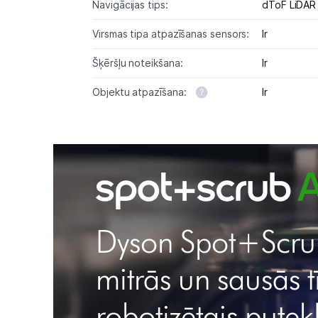
Navigācijas tips:
dToF LiDAR
Virsmas tipa atpazīšanas sensors:
Ir
Šķēršļu noteikšana:
Ir
Objektu atpazīšana:
Ir
Dyson Spot+Scru
mitrās un sausās t
robotizētais putek