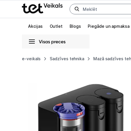
Uz kategorijam
Uz galveno saturu
Akcijas
Outlet
Blogs
Piegāde un apmaksa
Visas preces
Gaišā
Tumšā
Sistēmas
e-veikals
Sadzīves tehnika
Mazā sadzīves teh
Putekļu
Animācijas
sūcējs
Globāls iestatījums animāciju aktivizēšanai vai deaktivizēšanai visā l
robots
Dyson
Spot+Scrub
AI
586183-