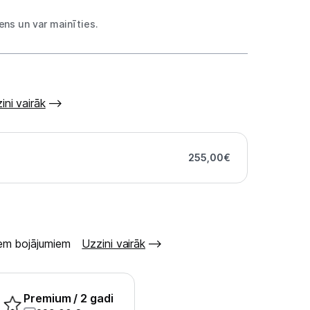
ns un var mainīties.
ini vairāk
255,00
€
šiem bojājumiem
Uzzini vairāk
Premium
/ 2 gadi