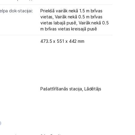
lpa dok-stacijai:
Priekšā vairāk nekā 1.5 m brīvas
vietas,
Vairāk nekā 0.5 m brīvas
vietas labajā pusē,
Vairāk nekā 0.5
m brīvas vietas kreisajā pusē
473.5 x 551 x 442 mm
Pašattīrīšanās stacija,
Lādētājs