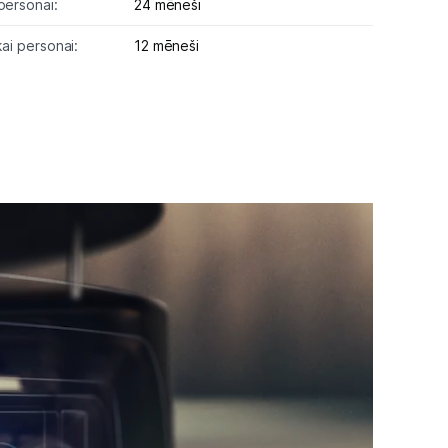
personai:
24 mēneši
kai personai:
12 mēneši