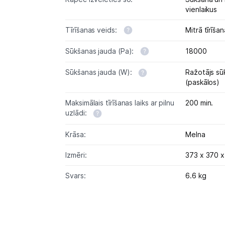
vienlaikus
Tīrīšanas veids:
Mitrā tīrīša
Sūkšanas jauda (Pa):
18000
Sūkšanas jauda (W):
Ražotājs sū
(paskālos)
Maksimālais tīrīšanas laiks ar pilnu
200 min.
uzlādi:
Krāsa:
Melna
Izmēri:
373 x 370 
Svars:
6.6 kg