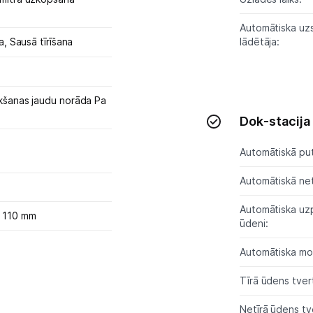
Automātiska uz
na,
Sausā tīrīšana
lādētāja:
kšanas jaudu norāda Pa
Dok-stacija
Automātiskā put
Automātiskā net
Automātiska uzpi
x 110 mm
ūdeni:
Automātiska m
Tīrā ūdens tvert
Netīrā ūdens tve