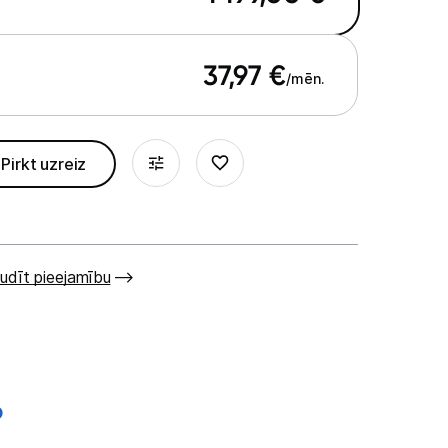
37,97
€
/mēn.
Pirkt uzreiz
udīt pieejamību