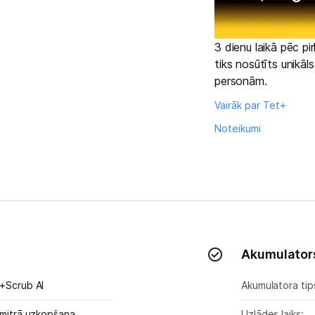
Kontakti
3 dienu laikā pēc p
Informācija
tiks nosūtīts unikāl
personām.
Vairāk par Tet+
Noteikumi
Akumulator
+Scrub AI
Akumulatora tip
mitrā uzkopšana
Uzlādes laiks: