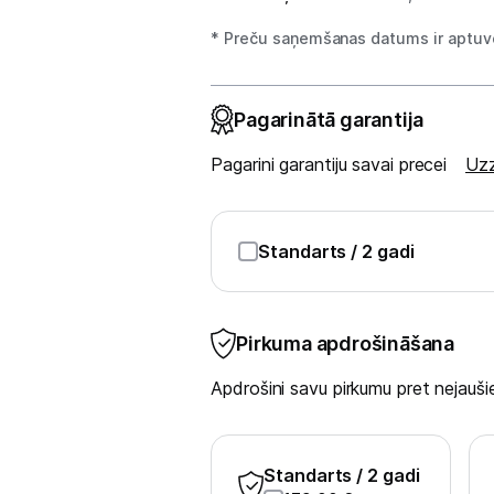
Tīrīšanas iekārtas
* Preču saņemšanas datums ir aptuve
Gludekļi
Tvaika gludināšanas sistēmas
Pagarinātā garantija
Tvaika gludekļi
Pagarini garantiju savai precei
Uzz
Tvaika tīrītāji
Standarts
/ 2 gadi
Kafijas pagatavošana
Mazā virtuves tehnika
Pirkuma apdrošināšana
Klimata iekārtas
Apdrošini savu pirkumu pret nejau
Apģērbu kopšana
Skaistumkopšana
Standarts
/ 2 gadi