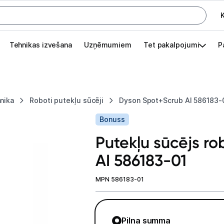
K
G
Tehnikas izvešana
Uzņēmumiem
Tet pakalpojumi
P
Pieslēgties
Pasūtījuma statuss
nika
Roboti putekļu sūcēji
Dyson Spot+Scrub AI 586183-
Akcijas
Bonuss
Outlet
Putekļu sūcējs r
apā.
AI 586183-01
Izvēlies kāroto ierīci izdevīgāk!
TV un audio
MPN 586183-01
Datortehnika
Pilna summa