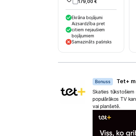
179,00
€
Sports un atpūta
Ražotāju atjaunota tehnika
Ekrāna bojājumi
Aizsardzība pret
citiem nejaušiem
bojājumiem
Vēlmju saraksts
Samazināts pašrisks
Blogs
Dāvanas
Piegāde un apmaksa
Tet+ m
Bonuss
Skaties tūkstošiem s
Tehnikas izvešana
populārākos TV kanā
vai planšetē.
Uzņēmumiem
Tet pakalpojumi