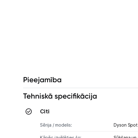
Pieejamība
Tehniskā specifikācija
Citi
Sērija / modelis:
Dyson Spot
Kāpēc izvēlēties šo:
Sūkšana un 