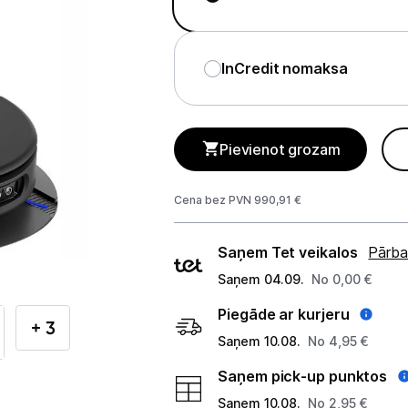
Telefoni, planšetdatori
Viedierīces
InCredit nomaksa
Sadzīves tehnika
Lielā tehnika
Pievienot grozam
Iebūvējamā tehnika
Cena bez PVN 990,91 €
Mazā tehnika
Piegādes
Saņem Tet veikalos
Pārba
Auto ledusskapji
veidi
Saņem 04.09.
No 0,00 €
Putekļu sūcēji
Piegāde ar kurjeru
+ 3
Roboti putekļu sūcēji
Saņem 10.08.
No 4,95 €
Saņem pick-up punktos
Putekļu sūcēju aksesuāri
Saņem 10.08.
No 2,95 €