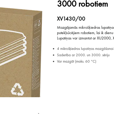
3000 robotiem
Sports un atpūta
Ražotāju atjaunota tehnika
XV1430/00
Mazgājamās mikrošķiedras lupatiņa
Vēlmju saraksts
putekļsūcējiem robotiem, lai ik dienu
Lupatiņas var izmantot ar XU2000
Blogs
4 mikrošķiedras lupatiņas mazgāšanai
Saderība ar 2000. un 3000. sēriju
Var mazgāt (maks. 60 °C)
Piegāde un apmaksa
Tehnikas izvešana
Uzņēmumiem
Tet pakalpojumi