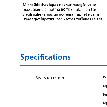
Mikrošķiedras lupatiņas var mazgāt veļas
mazgājamajā mašīnā 60 °C (maks.), un tās ir
viegli uzliekamas un noņemamas. Ieteicams
izmazgāt lupatiņu pēc katras tīrīšanas reizes.
Specifications
Svars un izmēri
Pr
Ie
Ie
Ie