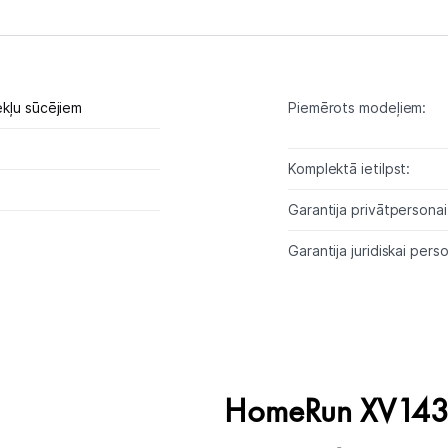
Tīrīšanas iekārtas
Gludekļi
Tvaika gludināšanas sistēmas
kļu sūcējiem
Piemērots modeļiem:
Tvaika gludekļi
Komplektā ietilpst:
Tvaika tīrītāji
Garantija privātpersonai
Kafijas pagatavošana
Garantija juridiskai perso
Mazā virtuves tehnika
Klimata iekārtas
Apģērbu kopšana
HomeRun XV143
Skaistumkopšana