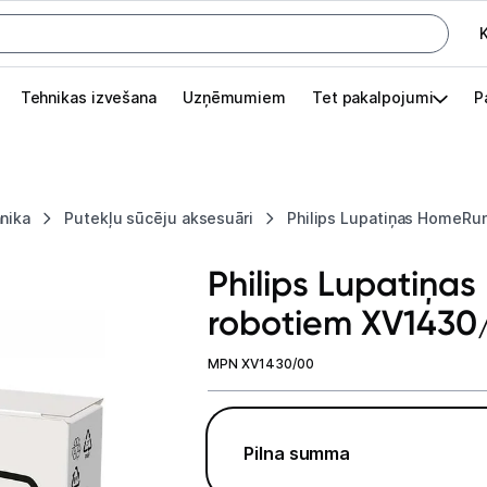
K
G
Tehnikas izvešana
Uzņēmumiem
Tet pakalpojumi
P
Pieslēgties
Pasūtījuma statuss
nika
Putekļu sūcēju aksesuāri
Philips Lupatiņas HomeRu
Akcijas
Philips Lupatiņ
Outlet
robotiem XV1430
apā.
Izvēlies kāroto ierīci izdevīgāk!
MPN XV1430/00
TV un audio
Datortehnika
Pilna summa