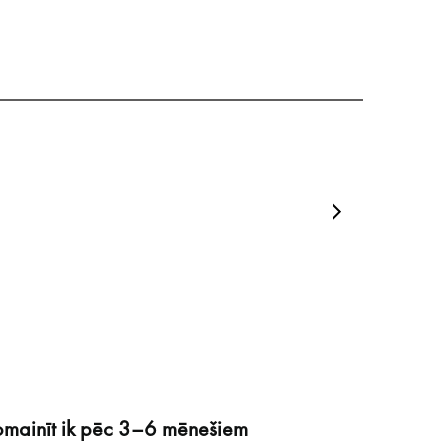
mainīt ik pēc 3–6 mēnešiem
Savāc v