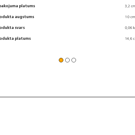
pakojuma platums
3,2 c
odukta augstums
10 c
odukta svars
0,06 
odukta platums
14,6 