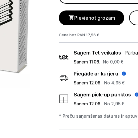
Telefoni, planšetdatori
Viedierīces
Pievienot grozam
Sadzīves tehnika
Cena bez PVN 17,56 €
Lielā tehnika
Piegādes
Saņem Tet veikalos
Pārba
veidi
Iebūvējamā tehnika
Saņem 11.08.
No 0,00 €
Mazā tehnika
Piegāde ar kurjeru
Saņem 12.08.
No 4,95 €
Auto ledusskapji
Saņem pick-up punktos
Putekļu sūcēji
Saņem 12.08.
No 2,95 €
Roboti putekļu sūcēji
* Preču saņemšanas datums ir aptuve
Putekļu sūcēju aksesuāri