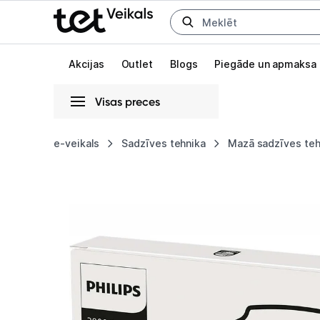
Uz kategorijam
Uz galveno saturu
Akcijas
Outlet
Blogs
Piegāde un apmaksa
Visas preces
Gaišā
Tumšā
Sistēmas
e-veikals
Sadzīves tehnika
Mazā sadzīves teh
Philips
Animācijas
Lupatiņas
Globāls iestatījums animāciju aktivizēšanai vai deaktivizēšanai visā l
HomeRun
3000
robotiem
XV1430/00