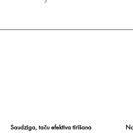
Kontakti
Informācija
Saudzīga, taču efektīva tīrīšana
No