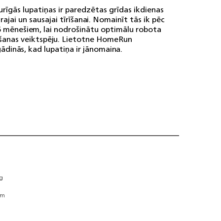
urīgās lupatiņas ir paredzētas grīdas ikdienas
Maināmās
rajai un sausajai tīrīšanai. Nomainīt tās ik pēc
HomeRun 
 mēnešiem, lai nodrošinātu optimālu robota
robotiem
īšanas veiktspēju. Lietotne HomeRun
cietos gr
ādinās, kad lupatiņa ir jānomaina.
smalko p
noņem va
sūkšanu, 
basām k
Izc
kg
Sad
cm
m