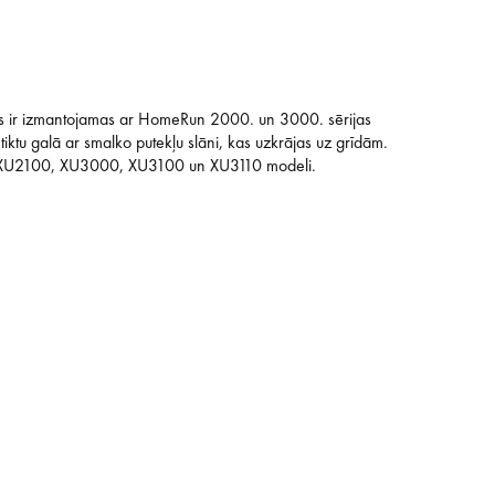
s ir izmantojamas ar HomeRun 2000. un 3000. sērijas
 tiktu galā ar smalko putekļu slāni, kas uzkrājas uz grīdām.
, XU2100, XU3000, XU3100 un XU3110 modeli.