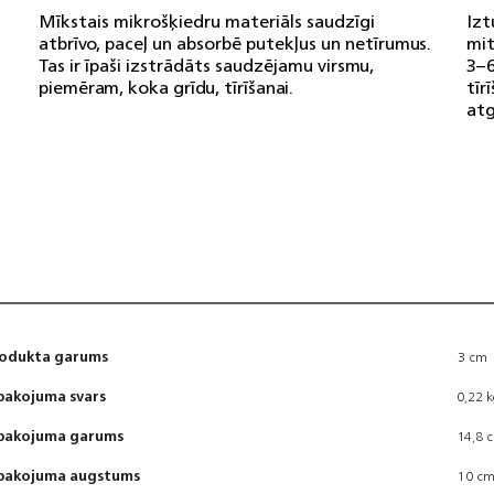
Mīkstais mikrošķiedru materiāls saudzīgi
Izt
atbrīvo, paceļ un absorbē putekļus un netīrumus.
mit
Tas ir īpaši izstrādāts saudzējamu virsmu,
3–6
piemēram, koka grīdu, tīrīšanai.
tīr
atg
odukta garums
3 cm
pakojuma svars
0,22 
pakojuma garums
14,8 
pakojuma augstums
10 c