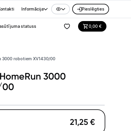
ontakti
Informācija
Pieslēgties
alvenes izvēlne
asūtījuma statuss
0,00
€
n 3000 robotiem XV1430/00
as HomeRun 3000
/00
21,25
€