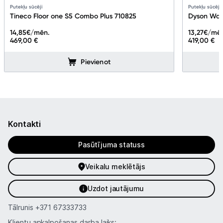
Putekļu sūcēji
Putekļu sūcēji
Tineco Floor one S5 Combo Plus 710825
Dyson Was
14,85
€/mēn.
13,27
€/mē
469,00 €
419,00 €
Pievienot
Kontakti
Pasūtījuma statuss
Veikalu meklētājs
Uzdot jautājumu
Tālrunis
+371 67333733
Klientu apkalpošanas darba laiks: