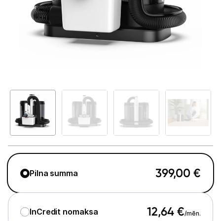
Telefoni, planšetdatori
Viedierīces
Sadzīves tehnika
Lielā tehnika
Iebūvējamā tehnika
Mazā tehnika
Auto ledusskapji
Putekļu sūcēji
399,00
€
Pilna summa
Roboti putekļu sūcēji
Putekļu sūcēju aksesuāri
12,64
€
InCredit nomaksa
/mēn.