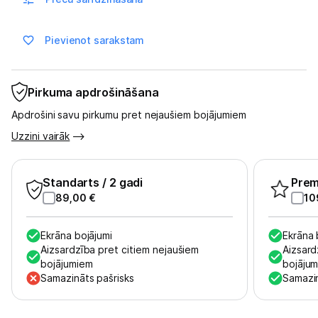
Sports un atpūta
Ražotāju atjaunota tehnika
Pievienot sarakstam
Vēlmju saraksts
Pirkuma apdrošināšana
Apdrošini savu pirkumu pret nejaušiem bojājumiem
Blogs
Uzzini vairāk
Piegāde un apmaksa
Standarts
/ 2 gadi
Pre
89,00
€
10
Tehnikas izvešana
Ekrāna bojājumi
Ekrāna 
Aizsardzība pret citiem nejaušiem
Aizsard
Uzņēmumiem
bojājumiem
bojāju
Samazināts pašrisks
Samazin
Tet pakalpojumi