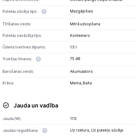
Mazgājošais
Putekļu sūcēja tips:
Tīrīšanas veids:
Mitrā uzkopšana
Putekļu savācēja tips:
Konteiners
Ūdens tvertnes tilpums:
1.5 l
75 dB
Trokšņa līmenis:
Barošanas veids:
Akumulators
Krāsa:
Melna,
Balta
Jauda un vadība
Jauda (W):
170
Uz roktura,
Uz putekļu sūcēja
Jaudas regulēšana: