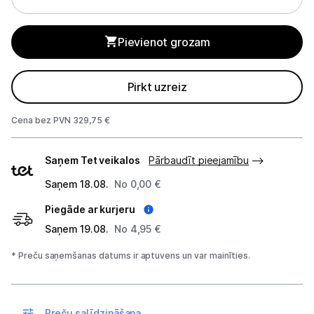
Tīrīšanas iekārtas
Gludekļi
Pievienot grozam
Tvaika gludināšanas sistēmas
Pirkt uzreiz
Tvaika gludekļi
Cena bez PVN 329,75 €
Tvaika tīrītāji
Piegādes
Saņem Tet veikalos
Pārbaudīt pieejamību
Kafijas pagatavošana
veidi
Saņem 18.08.
No 0,00 €
Mazā virtuves tehnika
Piegāde ar kurjeru
Klimata iekārtas
Saņem 19.08.
No 4,95 €
Apģērbu kopšana
* Preču saņemšanas datums ir aptuvens un var mainīties.
Skaistumkopšana
Preču salīdzināšana