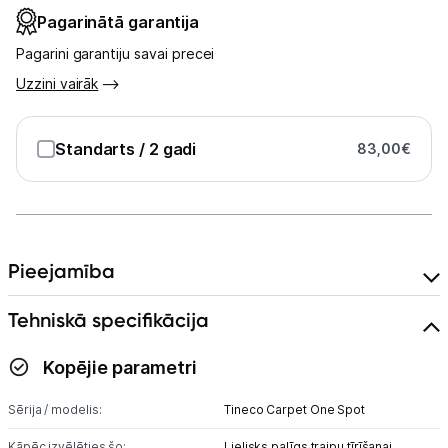
Pagarinātā garantija
Kontakti
Pagarini garantiju savai precei
Uzzini vairāk
Informācija
Standarts
/ 2 gadi
83,00
€
Pieejamība
Tehniskā specifikācija
Kopējie parametri
Sērija / modelis:
Tineco Carpet One Spot
Kāpēc izvēlēties šo:
Lielisks palīgs traipu tīrīšanai