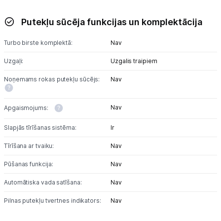
Putekļu sūcēja funkcijas un komplektācija
Turbo birste komplektā:
Nav
Uzgaļi:
Uzgalis traipiem
Noņemams rokas putekļu sūcējs:
Nav
Nav
Apgaismojums:
Slapjās tīrīšanas sistēma:
Ir
Tīrīšana ar tvaiku:
Nav
Pūšanas funkcija:
Nav
Automātiska vada satīšana:
Nav
Pilnas putekļu tvertnes indikators:
Nav