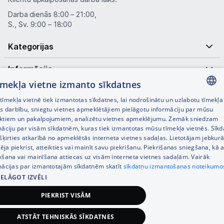
Darba dienās 8:00 – 21:00,
S., Sv. 9:00 – 18:00
Kategorijas
Informācija
tīmekļa vietne izmanto sīkdatnes
Noderīgas saites
īmekļa vietnē tiek izmantotas sīkdatnes, lai nodrošinātu un uzlabotu tīmekļa
LATVIAN
es darbību, sniegtu vietnes apmeklētājiem pielāgotu informāciju par mūsu
ktiem un pakalpojumiem, analizētu vietnes apmeklējumu. Zemāk sniedzam
RUSSIAN
māciju par visām sīkdatnēm, kuras tiek izmantotas mūsu tīmekļa vietnēs. Sīk
šķirties atkarībā no apmeklētās interneta vietnes sadaļas. Lietotājam jebkurā
ENGLISH
pēja piekrist, atteikties vai mainīt savu piekrišanu. Piekrišanas sniegšana, kā a
kšana vai mainīšana attiecas uz visām interneta vietnes sadaļām. Vairāk
mācijas par izmantotajām sīkdatnēm skatīt
sīkdatņu izmantošanas noteikumo
IELĀGOT IZVĒLI
© SIA Tet 2026 -
Visas cenas norādītas EUR ar PVN 21%
PIEKRIST VISĀM
Interneta veikala izstrāde —
ATSTĀT TEHNISKĀS SĪKDATNES
399,00
€
Pievienot grozam