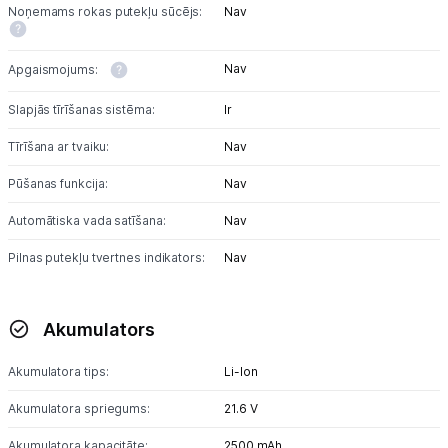
Noņemams rokas putekļu sūcējs:
Nav
Nav
Apgaismojums:
Slapjās tīrīšanas sistēma:
Ir
Tīrīšana ar tvaiku:
Nav
Pūšanas funkcija:
Nav
Automātiska vada satīšana:
Nav
Pilnas putekļu tvertnes indikators:
Nav
Akumulators
Akumulatora tips:
Li-lon
Akumulatora spriegums:
21.6 V
Akumulatora kapacitāte:
2500 mAh