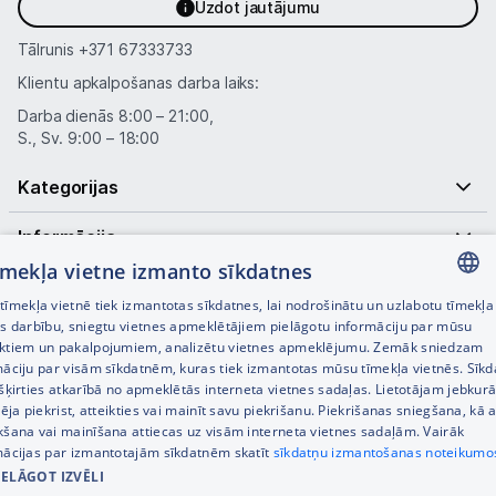
Uzdot jautājumu
Tālrunis
+371 67333733
Klientu apkalpošanas darba laiks:
Darba dienās 8:00 – 21:00,
S., Sv. 9:00 – 18:00
Kategorijas
Informācija
tīmekļa vietne izmanto sīkdatnes
Noderīgas saites
īmekļa vietnē tiek izmantotas sīkdatnes, lai nodrošinātu un uzlabotu tīmekļa
LATVIAN
es darbību, sniegtu vietnes apmeklētājiem pielāgotu informāciju par mūsu
ktiem un pakalpojumiem, analizētu vietnes apmeklējumu. Zemāk sniedzam
RUSSIAN
māciju par visām sīkdatnēm, kuras tiek izmantotas mūsu tīmekļa vietnēs. Sīk
šķirties atkarībā no apmeklētās interneta vietnes sadaļas. Lietotājam jebkurā
ENGLISH
pēja piekrist, atteikties vai mainīt savu piekrišanu. Piekrišanas sniegšana, kā a
kšana vai mainīšana attiecas uz visām interneta vietnes sadaļām. Vairāk
mācijas par izmantotajām sīkdatnēm skatīt
sīkdatņu izmantošanas noteikumo
IELĀGOT IZVĒLI
© SIA Tet 2026 -
Visas cenas norādītas EUR ar PVN 21%