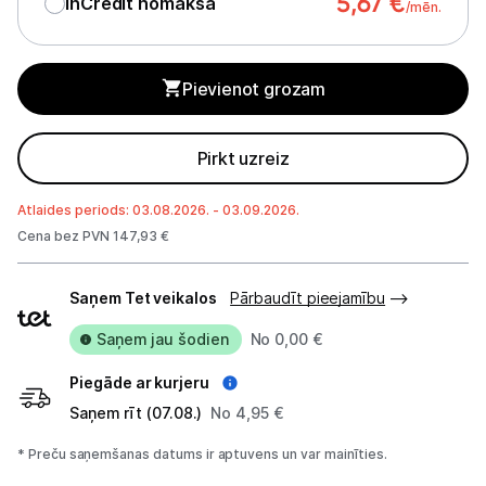
5,67
€
InCredit nomaksa
/mēn.
Tīrīšanas iekārtas
Gludekļi
Pievienot grozam
Tvaika gludināšanas sistēmas
Tvaika gludekļi
Pirkt uzreiz
Tvaika tīrītāji
Atlaides periods: 03.08.2026. - 03.09.2026.
Cena bez PVN 147,93 €
Kafijas pagatavošana
Piegādes
Mazā virtuves tehnika
Saņem Tet veikalos
Pārbaudīt pieejamību
veidi
Saņem jau šodien
No 0,00 €
Klimata iekārtas
Piegāde ar kurjeru
Apģērbu kopšana
Saņem rīt (07.08.)
No 4,95 €
Skaistumkopšana
* Preču saņemšanas datums ir aptuvens un var mainīties.