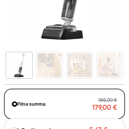
Telefoni, planšetdatori
Viedierīces
Sadzīves tehnika
Lielā tehnika
Iebūvējamā tehnika
Mazā tehnika
Auto ledusskapji
Putekļu sūcēji
189,00 €
Pilna summa
179,00
€
Roboti putekļu sūcēji
Putekļu sūcēju aksesuāri