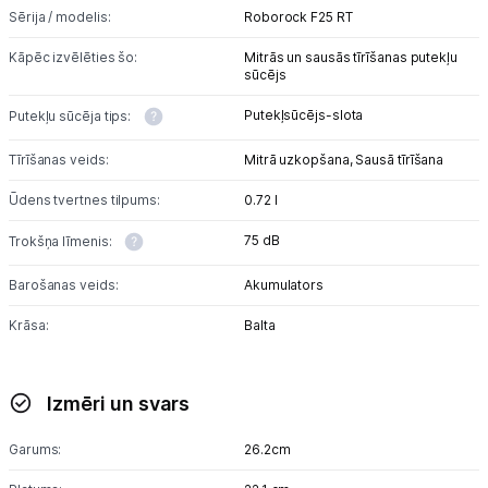
Sērija / modelis:
Roborock F25 RT
Kāpēc izvēlēties šo:
Mitrās un sausās tīrīšanas putekļu
sūcējs
Putekļsūcējs-slota
Putekļu sūcēja tips:
Tīrīšanas veids:
Mitrā uzkopšana,
Sausā tīrīšana
Ūdens tvertnes tilpums:
0.72 l
75 dB
Trokšņa līmenis:
Barošanas veids:
Akumulators
Krāsa:
Balta
Izmēri un svars
Garums:
26.2cm