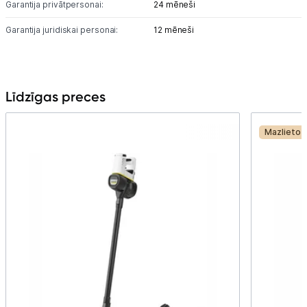
Garantija privātpersonai:
24 mēneši
Garantija juridiskai personai:
12 mēneši
Līdzīgas preces
Mazlietot