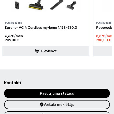
Putekļu sūcēji
Putekļu sūcēji
Karcher VC 4 Cordless myHome 1.198-630.0
Roborock 
6,62
€/mēn.
8,87
€/mēn
209,00 €
280,00 €
Pievienot
Kontakti
Pasūtījuma statuss
Veikalu meklētājs