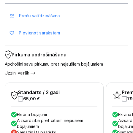
Sports un atpūta
Preču salīdzināšana
Ražotāju atjaunota tehnika
Pievienot sarakstam
Vēlmju saraksts
Pirkuma apdrošināšana
Blogs
Apdrošini savu pirkumu pret nejaušiem bojājumiem
Piegāde un apmaksa
Uzzini vairāk
Tehnikas izvešana
Standarts
/ 2 gadi
Pre
65,00
€
79
Uzņēmumiem
Ekrāna bojājumi
Ekrāna 
Aizsardzība pret citiem nejaušiem
Aizsard
Tet pakalpojumi
bojājumiem
bojāju
Samazināts pašrisks
Samazin