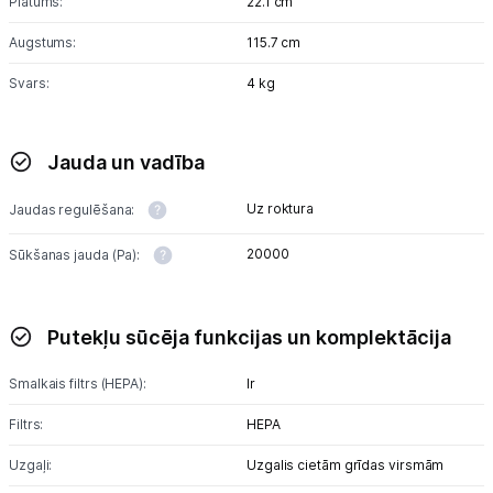
Platums:
22.1 cm
Augstums:
115.7 cm
Svars:
4 kg
Jauda un vadība
Uz roktura
Jaudas regulēšana:
20000
Sūkšanas jauda (Pa):
Putekļu sūcēja funkcijas un komplektācija
Smalkais filtrs (HEPA):
Ir
Filtrs:
HEPA
Uzgaļi:
Uzgalis cietām grīdas virsmām