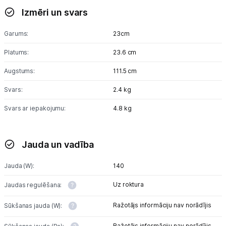
Izmēri un svars
Garums:
23cm
Platums:
23.6 cm
Augstums:
111.5 cm
Svars:
2.4 kg
Svars ar iepakojumu:
4.8 kg
Jauda un vadība
Jauda (W):
140
Uz roktura
Jaudas regulēšana:
Ražotājs informāciju nav norādījis
Sūkšanas jauda (W):
Ražotājs informāciju nav norādījis