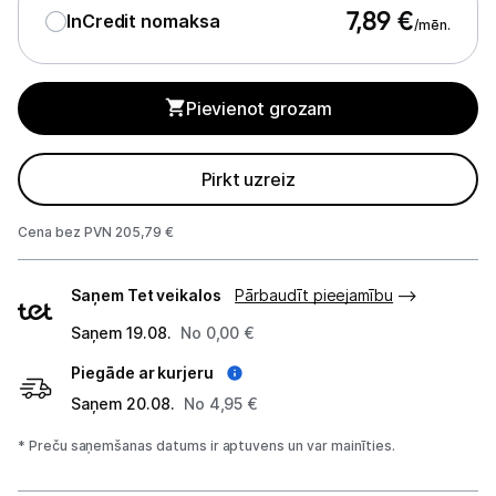
Tīrīšanas iekārtas
7,89
€
InCredit nomaksa
/mēn.
Gludekļi
Pievienot grozam
Tvaika gludināšanas sistēmas
Tvaika gludekļi
Pirkt uzreiz
Tvaika tīrītāji
Cena bez PVN 205,79 €
Kafijas pagatavošana
Piegādes
Saņem Tet veikalos
Pārbaudīt pieejamību
veidi
Mazā virtuves tehnika
Saņem 19.08.
No 0,00 €
Klimata iekārtas
Piegāde ar kurjeru
Apģērbu kopšana
Saņem 20.08.
No 4,95 €
* Preču saņemšanas datums ir aptuvens un var mainīties.
Skaistumkopšana