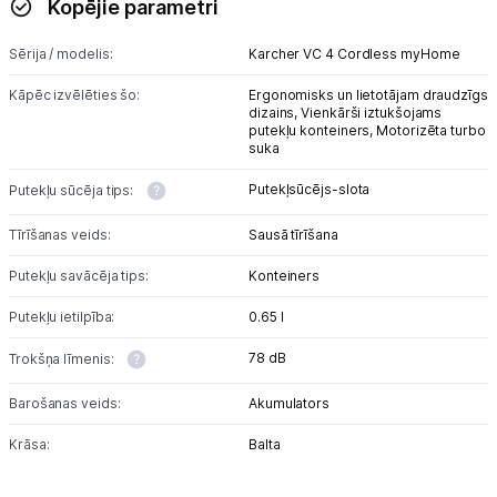
Kopējie parametri
Sērija / modelis:
Karcher VC 4 Cordless myHome
Kāpēc izvēlēties šo:
Ergonomisks un lietotājam draudzīgs
dizains,
Vienkārši iztukšojams
putekļu konteiners,
Motorizēta turbo
suka
Putekļsūcējs-slota
Putekļu sūcēja tips:
Tīrīšanas veids:
Sausā tīrīšana
Putekļu savācēja tips:
Konteiners
Putekļu ietilpība:
0.65 l
78 dB
Trokšņa līmenis:
Barošanas veids:
Akumulators
Krāsa:
Balta