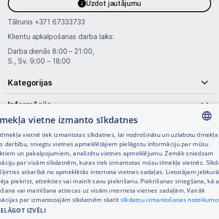
Uzdot jautājumu
Tālrunis
+371 67333733
Klientu apkalpošanas darba laiks:
Darba dienās 8:00 – 21:00,
S., Sv. 9:00 – 18:00
Kategorijas
Informācija
tīmekļa vietne izmanto sīkdatnes
Noderīgas saites
īmekļa vietnē tiek izmantotas sīkdatnes, lai nodrošinātu un uzlabotu tīmekļa
LATVIAN
es darbību, sniegtu vietnes apmeklētājiem pielāgotu informāciju par mūsu
ktiem un pakalpojumiem, analizētu vietnes apmeklējumu. Zemāk sniedzam
RUSSIAN
māciju par visām sīkdatnēm, kuras tiek izmantotas mūsu tīmekļa vietnēs. Sīk
šķirties atkarībā no apmeklētās interneta vietnes sadaļas. Lietotājam jebkurā
ENGLISH
pēja piekrist, atteikties vai mainīt savu piekrišanu. Piekrišanas sniegšana, kā a
kšana vai mainīšana attiecas uz visām interneta vietnes sadaļām. Vairāk
mācijas par izmantotajām sīkdatnēm skatīt
sīkdatņu izmantošanas noteikumo
IELĀGOT IZVĒLI
© SIA Tet 2026 -
Visas cenas norādītas EUR ar PVN 21%