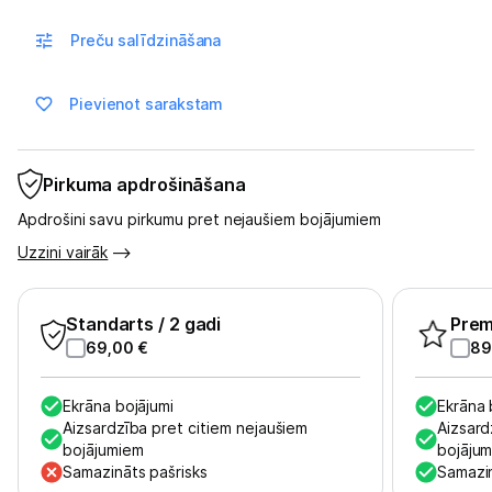
Sports un atpūta
Preču salīdzināšana
Ražotāju atjaunota tehnika
Pievienot sarakstam
Vēlmju saraksts
Pirkuma apdrošināšana
Blogs
Apdrošini savu pirkumu pret nejaušiem bojājumiem
Uzzini vairāk
Piegāde un apmaksa
Standarts
/ 2 gadi
Pre
Tehnikas izvešana
69,00
€
89
Uzņēmumiem
Ekrāna bojājumi
Ekrāna 
Aizsardzība pret citiem nejaušiem
Aizsard
bojājumiem
bojāju
Tet pakalpojumi
Samazināts pašrisks
Samazin