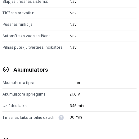
Slapjās tīrīšanas sistēma:
Nav
Tīrīšana ar tvaiku:
Nav
Pūšanas funkcija:
Nav
Automātiska vada satīšana:
Nav
Pilnas putekļu tvertnes indikators:
Nav
Akumulators
Akumulatora tips:
Li-lon
Akumulatora spriegums:
21.6 V
Uzlādes laiks:
345 min
30 min
Tīrīšanas laiks ar pilnu uzlādi: