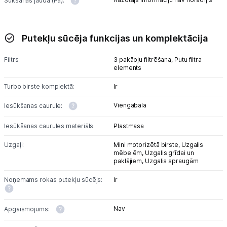
Sūkšanas jauda (Pa):
Putekļu sūcēja funkcijas un komplektācija
Filtrs:
3 pakāpju filtrēšana,
Putu filtra
elements
Turbo birste komplektā:
Ir
Viengabala
Iesūkšanas caurule:
Iesūkšanas caurules materiāls:
Plastmasa
Uzgaļi:
Mini motorizētā birste,
Uzgalis
mēbelēm,
Uzgalis grīdai un
paklājiem,
Uzgalis spraugām
Noņemams rokas putekļu sūcējs:
Ir
Nav
Apgaismojums: