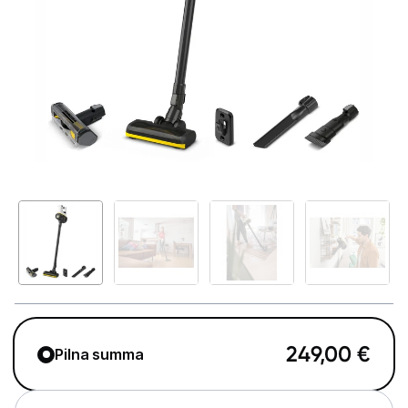
Telefoni, planšetdatori
Viedierīces
Sadzīves tehnika
Lielā tehnika
Iebūvējamā tehnika
Mazā tehnika
Auto ledusskapji
Putekļu sūcēji
Roboti putekļu sūcēji
249,00
€
Pilna summa
Putekļu sūcēju aksesuāri