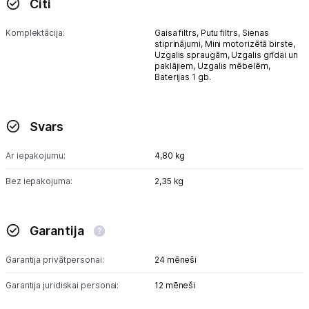
Citi
Komplektācija:
Gaisa filtrs,
Putu filtrs,
Sienas
stiprinājumi,
Mini motorizētā birste,
Uzgalis spraugām,
Uzgalis grīdai un
paklājiem,
Uzgalis mēbelēm,
Baterijas 1 gb.
Svars
Ar iepakojumu:
4,80 kg
Bez iepakojuma:
2,35 kg
Garantija
Garantija privātpersonai:
24 mēneši
Garantija juridiskai personai:
12 mēneši