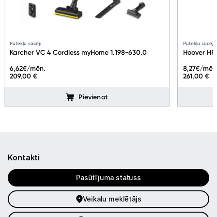
Putekļu sūcēji
Putekļu sūcēji
Karcher VC 4 Cordless myHome 1.198-630.0
Hoover HF
6,62
€/mēn.
8,27
€/mēn
209,00 €
261,00 €
Pievienot
Kontakti
Pasūtījuma statuss
Veikalu meklētājs