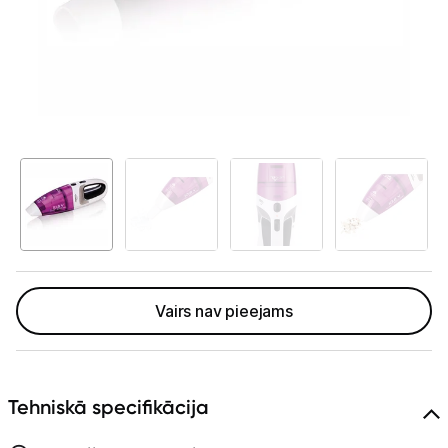
Telefoni, planšetdatori
Viedierīces
Sadzīves tehnika
Lielā tehnika
Iebūvējamā tehnika
Mazā tehnika
Auto ledusskapji
Vairs nav pieejams
Putekļu sūcēji
Roboti putekļu sūcēji
Tehniskā specifikācija
Putekļu sūcēju aksesuāri