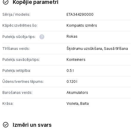
Kopējie parametri
Tīrīšanas iekārtas
Sērija / modelis:
ETA344290000
Gludekļi
Kāpēc izvēlēties šo:
Kompakts izmērs
Tvaika gludināšanas sistēmas
Rokas
Putekļu sūcēja tips:
Tvaika gludekļi
Tīrīšanas veids:
Šķidrumu uzsūkšana,
Sausā tīrīšana
Tvaika tīrītāji
Putekļu savācēja tips:
Konteiners
Kafijas pagatavošana
Putekļu ietilpība:
0.5 l
Mazā virtuves tehnika
Ūdens tvertnes tilpums:
0.120 l
Barošanas veids:
Akumulators
Klimata iekārtas
Krāsa:
Violeta,
Balta
Apģērbu kopšana
Skaistumkopšana
Izmēri un svars