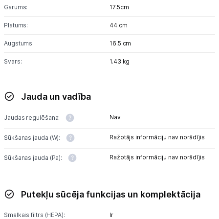
Sports un atpūta
Garums:
17.5cm
Platums:
44 cm
Ražotāju atjaunota tehnika
Augstums:
16.5 cm
Svars:
1.43 kg
Vēlmju saraksts
Blogs
Jauda un vadība
Nav
Jaudas regulēšana:
Piegāde un apmaksa
Ražotājs informāciju nav norādījis
Sūkšanas jauda (W):
Tehnikas izvešana
Ražotājs informāciju nav norādījis
Sūkšanas jauda (Pa):
Uzņēmumiem
Putekļu sūcēja funkcijas un komplektācija
Tet pakalpojumi
Smalkais filtrs (HEPA):
Ir