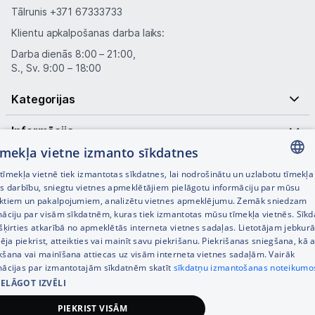
Tālrunis
+371 67333733
Klientu apkalpošanas darba laiks:
Darba dienās 8:00 – 21:00,
S., Sv. 9:00 – 18:00
Kategorijas
Informācija
tīmekļa vietne izmanto sīkdatnes
Noderīgas saites
īmekļa vietnē tiek izmantotas sīkdatnes, lai nodrošinātu un uzlabotu tīmekļa
LATVIAN
es darbību, sniegtu vietnes apmeklētājiem pielāgotu informāciju par mūsu
ktiem un pakalpojumiem, analizētu vietnes apmeklējumu. Zemāk sniedzam
RUSSIAN
māciju par visām sīkdatnēm, kuras tiek izmantotas mūsu tīmekļa vietnēs. Sīk
šķirties atkarībā no apmeklētās interneta vietnes sadaļas. Lietotājam jebkurā
ENGLISH
pēja piekrist, atteikties vai mainīt savu piekrišanu. Piekrišanas sniegšana, kā a
kšana vai mainīšana attiecas uz visām interneta vietnes sadaļām. Vairāk
mācijas par izmantotajām sīkdatnēm skatīt
sīkdatņu izmantošanas noteikumo
IELĀGOT IZVĒLI
© SIA Tet 2026 -
Visas cenas norādītas EUR ar PVN 21%
PIEKRIST VISĀM