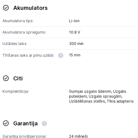
Akumulators
Akumulatora tips:
Li-lon
Akumulatora spriegums:
10.8 V
Uzlādes laiks:
300 min
15 min
Tīrīšanas laiks ar pilnu uzlādi:
Citi
Komplektācija:
Gumijas uzgalis ūdenim,
Uzgalis
putekļiem,
Uzgalis spraugām,
Uzlādēšanas statīvs,
Tīkla adapteris
Garantija
Garantija privātpersonai:
24 mēneši