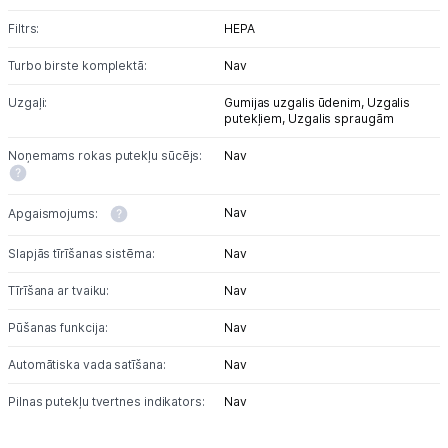
Kontakti
Filtrs:
HEPA
Turbo birste komplektā:
Nav
Informācija
Uzgaļi:
Gumijas uzgalis ūdenim,
Uzgalis
putekļiem,
Uzgalis spraugām
Noņemams rokas putekļu sūcējs:
Nav
Nav
Apgaismojums:
Slapjās tīrīšanas sistēma:
Nav
Tīrīšana ar tvaiku:
Nav
Pūšanas funkcija:
Nav
Automātiska vada satīšana:
Nav
Pilnas putekļu tvertnes indikators:
Nav