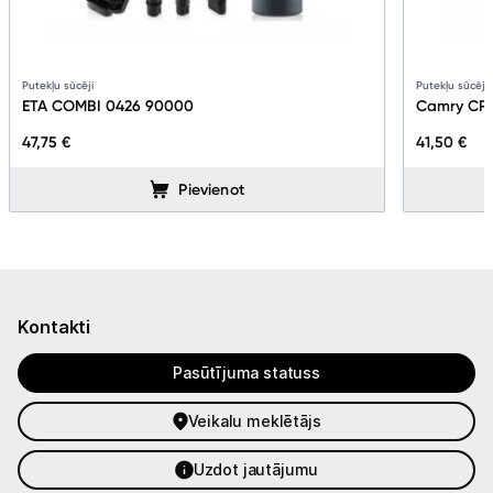
Putekļu sūcēji
Putekļu sūcēji
ETA COMBI 0426 90000
Camry CR
47,75 €
41,50 €
Pievienot
Kontakti
Pasūtījuma statuss
Veikalu meklētājs
Uzdot jautājumu