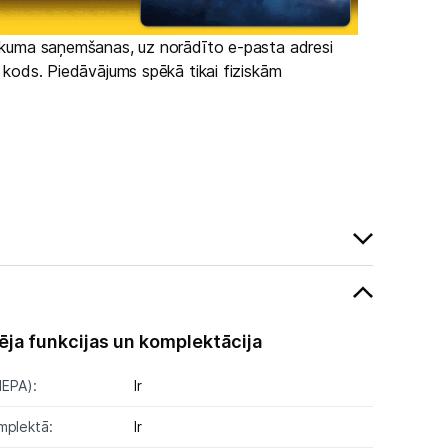
irkuma saņemšanas, uz norādīto e-pasta adresi
s kods. Piedāvājums spēkā tikai fiziskām
ēja funkcijas un komplektācija
HEPA):
Ir
mplektā:
Ir