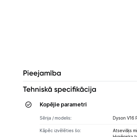
Pieejamība
Tehniskā specifikācija
Kopējie parametri
Sērija / modelis:
Dyson V16 P
Kāpēc izvēlēties šo:
Atsevišķs mi
Higiēniska 