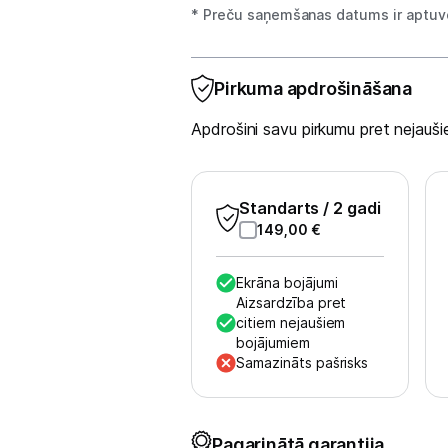
Tīrīšanas iekārtas
* Preču saņemšanas datums ir aptuve
Gludekļi
Pirkuma apdrošināšana
Tvaika gludināšanas sistēmas
Apdrošini savu pirkumu pret nejau
Tvaika gludekļi
Tvaika tīrītāji
Standarts
/ 2 gadi
Kafijas pagatavošana
149,00
€
Mazā virtuves tehnika
Ekrāna bojājumi
Aizsardzība pret
Klimata iekārtas
citiem nejaušiem
bojājumiem
Apģērbu kopšana
Samazināts pašrisks
Skaistumkopšana
Pagarinātā garantija