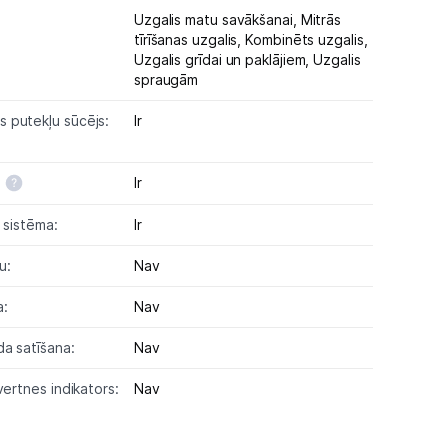
Uzgalis matu savākšanai,
Mitrās
tīrīšanas uzgalis,
Kombinēts uzgalis,
Uzgalis grīdai un paklājiem,
Uzgalis
spraugām
 putekļu sūcējs:
Ir
Ir
s sistēma:
Ir
u:
Nav
a:
Nav
a satīšana:
Nav
vertnes indikators:
Nav