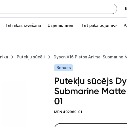
K
G
Tehnikas izvešana
Uzņēmumiem
Tet pakalpojumi
P
Pieslēgties
Pasūtījuma statuss
nika
Putekļu sūcēji
Dyson V16 Piston Animal Submarine 
Akcijas
Bonuss
Outlet
Putekļu sūcējs Dy
apā.
Submarine Matte
Izvēlies kāroto ierīci izdevīgāk!
01
TV un audio
MPN 492969-01
Datortehnika