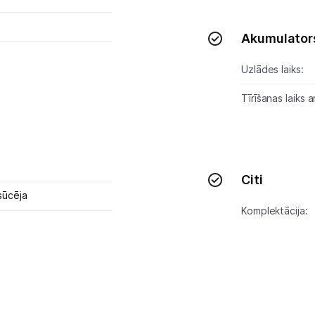
Akumulator
Uzlādes laiks:
Tīrīšanas laiks a
Citi
sūcēja
Komplektācija: