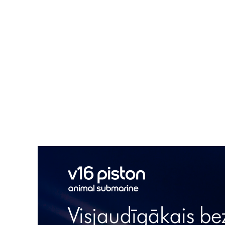
Visjaudīgākais b