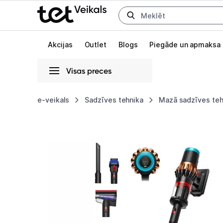
Uz kategorijam
Uz galveno saturu
Akcijas
Outlet
Blogs
Piegāde un apmaksa
Visas preces
Gaišā
Tumšā
Sistēmas
e-veikals
Sadzīves tehnika
Mazā sadzīves teh
Putekļu
Animācijas
sūcējs
Globāls iestatījums animāciju aktivizēšanai vai deaktivizēšanai visā l
Dyson
V16
Piston
Animal
Submarine