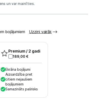
ns un var mainīties.
šiem bojājumiem
Uzzini vairāk
Premium
/ 2 gadi
189,00
€
Ekrāna bojājumi
Aizsardzība pret
citiem nejaušiem
bojājumiem
Samazināts pašrisks