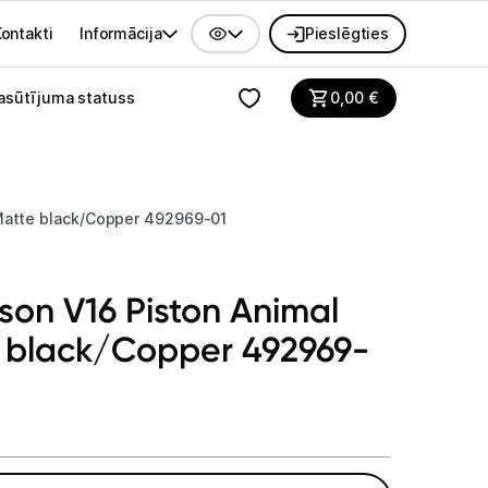
ontakti
Informācija
Pieslēgties
alvenes izvēlne
asūtījuma statuss
0,00
€
Matte black/Copper 492969-01
son V16 Piston Animal
 black/Copper 492969-