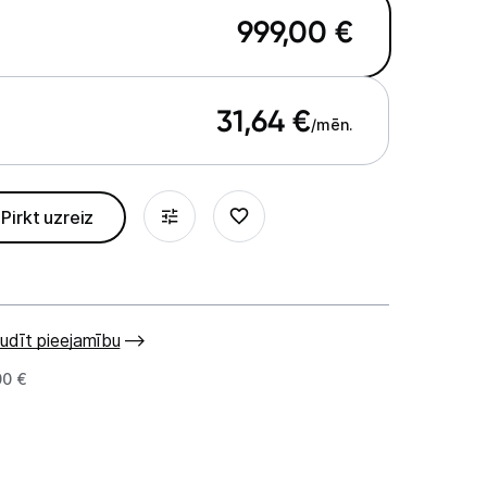
999,00
€
31,64
€
/mēn.
Pirkt uzreiz
udīt pieejamību
00 €