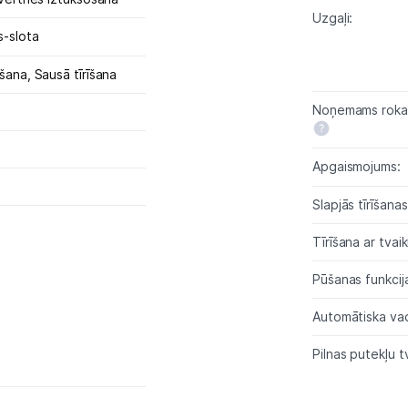
Uzgaļi:
s-slota
pšana,
Sausā tīrīšana
Noņemams rokas
Apgaismojums:
s
Slapjās tīrīšana
Tīrīšana ar tvaik
Pūšanas funkcij
Automātiska vad
Pilnas putekļu t