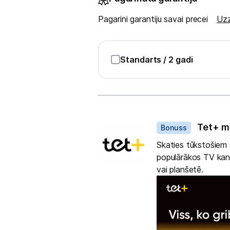
Sports un atpūta
Pagarini garantiju savai precei
Uzz
Ražotāju atjaunota tehnika
Standarts
/ 2 gadi
Vēlmju saraksts
Blogs
Dāvanas
Piegāde un apmaksa
Tet+ m
Bonuss
Skaties tūkstošiem s
Tehnikas izvešana
populārākos TV kanā
vai planšetē.
Uzņēmumiem
Tet pakalpojumi