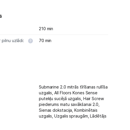
s
210 min
r pilnu uzlādi:
70 min
Submarine 2.0 mitrās tīrīšanas rullīša
uzgalis,
All Floors Kones Sense
putekļu sucējā uzgalis,
Hair Screw
piederums matu savākšanai 2.0,
Sienas dokstacija,
Kombinētais
uzgalis,
Uzgalis spraugām,
Lādētājs