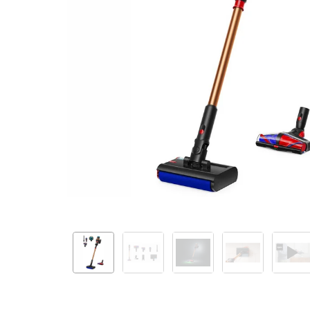
Matte
black/Copper 492969-
01