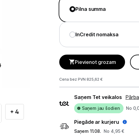
Telefoni, planšetdatori
Pilna summa
Viedierīces
Sadzīves tehnika
InCredit nomaksa
Lielā tehnika
Iebūvējamā tehnika
Pievienot grozam
Mazā tehnika
Cena bez PVN 825,62 €
Auto ledusskapji
Piegādes
Saņem Tet veikalos
Pārba
Putekļu sūcēji
veidi
Saņem jau šodien
No 0,
+ 4
Roboti putekļu sūcēji
Piegāde ar kurjeru
Putekļu sūcēju aksesuāri
Saņem 11.08.
No 4,95 €