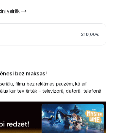
ini vairāk
210,00
€
ēnesi bez maksas!
eriālu, filmu bez reklāmas pauzēm, kā arī
lus kur tev ērtāk – televizorā, datorā, telefonā