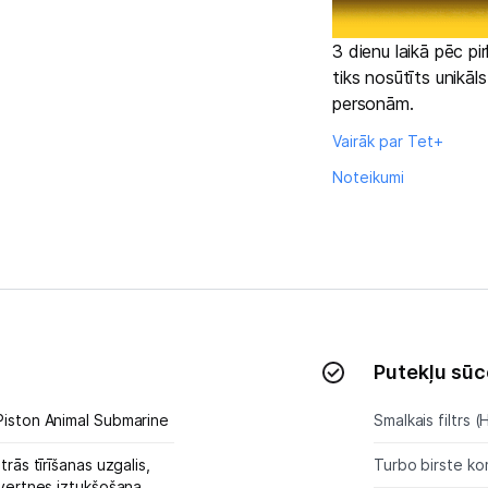
Kontakti
3 dienu laikā pēc p
tiks nosūtīts unikāl
Informācija
personām.
Vairāk par Tet+
Noteikumi
Putekļu sūc
iston Animal Submarine
Smalkais filtrs (
trās tīrīšanas uzgalis,
Turbo birste ko
tvertnes iztukšošana