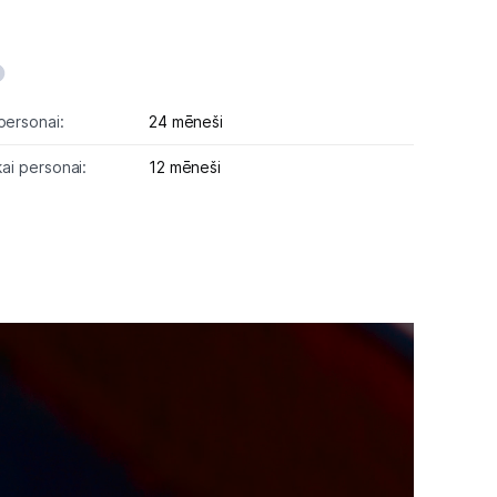
personai:
24 mēneši
kai personai:
12 mēneši