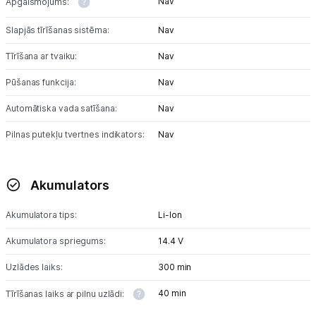
Nav
Apgaismojums:
Slapjās tīrīšanas sistēma:
Nav
Tīrīšana ar tvaiku:
Nav
Pūšanas funkcija:
Nav
Automātiska vada satīšana:
Nav
Pilnas putekļu tvertnes indikators:
Nav
Akumulators
Akumulatora tips:
Li-lon
Akumulatora spriegums:
14.4 V
Uzlādes laiks:
300 min
40 min
Tīrīšanas laiks ar pilnu uzlādi: