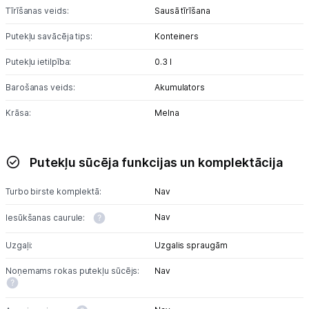
Tīrīšanas veids:
Sausā tīrīšana
Putekļu savācēja tips:
Konteiners
Putekļu ietilpība:
0.3 l
Barošanas veids:
Akumulators
Krāsa:
Melna
Putekļu sūcēja funkcijas un komplektācija
Turbo birste komplektā:
Nav
Nav
Iesūkšanas caurule:
Uzgaļi:
Uzgalis spraugām
Noņemams rokas putekļu sūcējs:
Nav