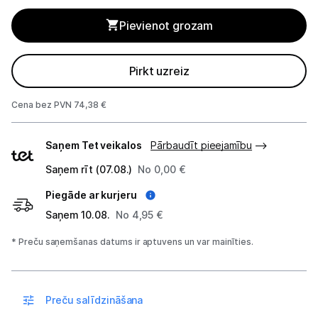
Tīrīšanas iekārtas
Pievienot grozam
Gludekļi
Tvaika gludināšanas sistēmas
Pirkt uzreiz
Tvaika gludekļi
Cena bez PVN 74,38 €
Tvaika tīrītāji
Piegādes
Saņem Tet veikalos
Pārbaudīt pieejamību
veidi
Kafijas pagatavošana
Saņem rīt (07.08.)
No 0,00 €
Mazā virtuves tehnika
Piegāde ar kurjeru
Saņem 10.08.
No 4,95 €
Klimata iekārtas
* Preču saņemšanas datums ir aptuvens un var mainīties.
Apģērbu kopšana
Skaistumkopšana
Preču salīdzināšana