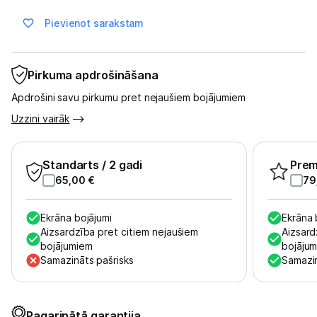
Sports un atpūta
Pievienot sarakstam
Ražotāju atjaunota tehnika
Pirkuma apdrošināšana
Vēlmju saraksts
Apdrošini savu pirkumu pret nejaušiem bojājumiem
Uzzini vairāk
Blogs
Standarts
/ 2 gadi
Pre
Piegāde un apmaksa
65,00
€
79
Tehnikas izvešana
Ekrāna bojājumi
Ekrāna 
Aizsardzība pret citiem nejaušiem
Aizsard
bojājumiem
bojāju
Uzņēmumiem
Samazināts pašrisks
Samazin
Tet pakalpojumi
Pagarinātā garantija