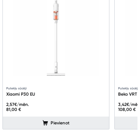
Putekļu sūcēji
Putekļu sūcēji
Xiaomi P30 EU
Beko VRT 
2,57
€/mēn.
3,42
€/mēn
81,00 €
108,00 €
Pievienot