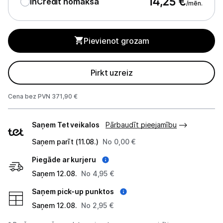
14,25
€
InCredit nomaksa
/mēn.
Tehnikas izvešana
Pievienot grozam
Uzņēmumiem
Pirkt uzreiz
Tet pakalpojumi
Cena bez PVN 371,90 €
Kontakti
Piegādes
Saņem Tet veikalos
Pārbaudīt pieejamību
veidi
Informācija
Saņem parīt (11.08.)
No 0,00 €
Piegāde ar kurjeru
Saņem 12.08.
No 4,95 €
Saņem pick-up punktos
Saņem 12.08.
No 2,95 €