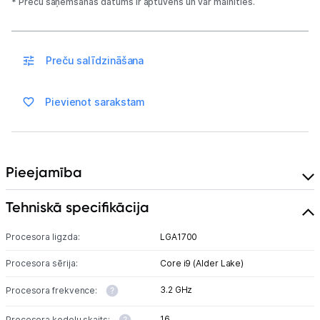
* Preču saņemšanas datums ir aptuvens un var mainīties.
Preču salīdzināšana
Pievienot sarakstam
Pieejamība
Tehniskā specifikācija
Procesora ligzda:
LGA1700
Procesora sērija:
Core i9 (Alder Lake)
3.2 GHz
Procesora frekvence:
16
Procesora kodolu skaits: