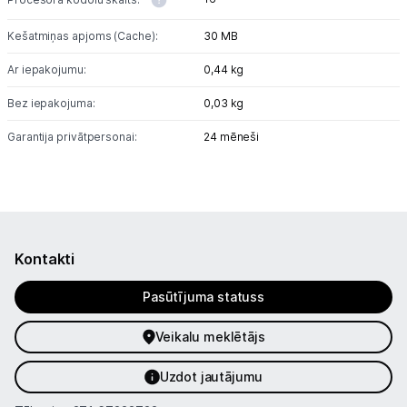
Kešatmiņas apjoms (Cache):
30 MB
Ar iepakojumu:
0,44 kg
Bez iepakojuma:
0,03 kg
Garantija privātpersonai:
24 mēneši
Kontakti
Pasūtījuma statuss
Veikalu meklētājs
Uzdot jautājumu