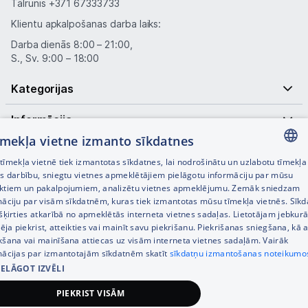
Tālrunis
+371 67333733
Klientu apkalpošanas darba laiks:
Darba dienās 8:00 – 21:00,
S., Sv. 9:00 – 18:00
Kategorijas
Informācija
tīmekļa vietne izmanto sīkdatnes
Noderīgas saites
īmekļa vietnē tiek izmantotas sīkdatnes, lai nodrošinātu un uzlabotu tīmekļa
LATVIAN
es darbību, sniegtu vietnes apmeklētājiem pielāgotu informāciju par mūsu
ktiem un pakalpojumiem, analizētu vietnes apmeklējumu. Zemāk sniedzam
RUSSIAN
māciju par visām sīkdatnēm, kuras tiek izmantotas mūsu tīmekļa vietnēs. Sīk
šķirties atkarībā no apmeklētās interneta vietnes sadaļas. Lietotājam jebkurā
ENGLISH
pēja piekrist, atteikties vai mainīt savu piekrišanu. Piekrišanas sniegšana, kā a
kšana vai mainīšana attiecas uz visām interneta vietnes sadaļām. Vairāk
mācijas par izmantotajām sīkdatnēm skatīt
sīkdatņu izmantošanas noteikumo
IELĀGOT IZVĒLI
© SIA Tet 2026 -
Visas cenas norādītas EUR ar PVN 21%
PIEKRIST VISĀM
Interneta veikala izstrāde —