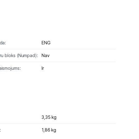
da:
ENG
aru bloks (Numpad):
Nav
aismojums:
Ir
3,35 kg
:
1,86 kg