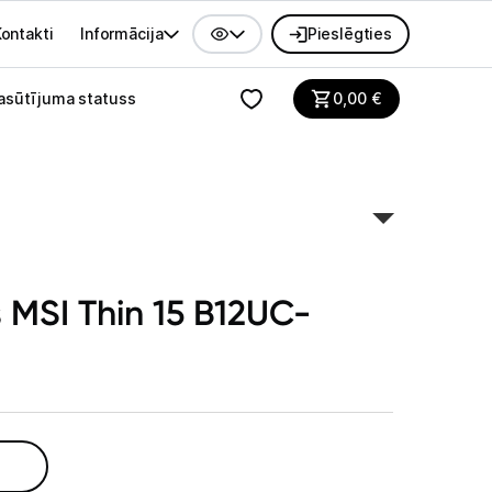
ontakti
Informācija
Pieslēgties
alvenes izvēlne
asūtījuma statuss
0,00
€
s MSI Thin 15 B12UC-