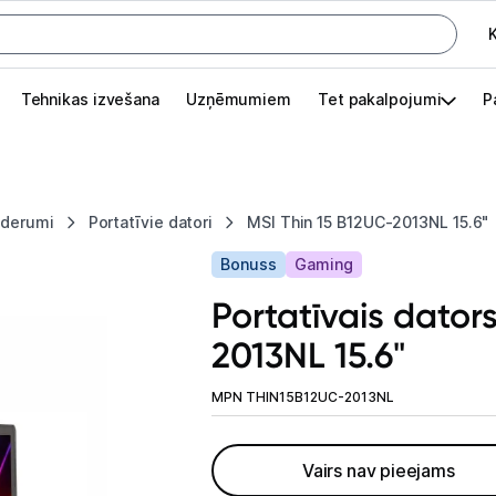
K
G
Tehnikas izvešana
Uzņēmumiem
Tet pakalpojumi
P
Pieslēgties
Pasūtījuma statuss
iederumi
Portatīvie datori
MSI Thin 15 B12UC-2013NL 15.6"
Akcijas
Bonuss
Gaming
Outlet
Portatīvais dator
apā.
2013NL 15.6"
Izvēlies kāroto ierīci izdevīgāk!
TV un audio
MPN THIN15B12UC-2013NL
Datortehnika
Vairs nav pieejams