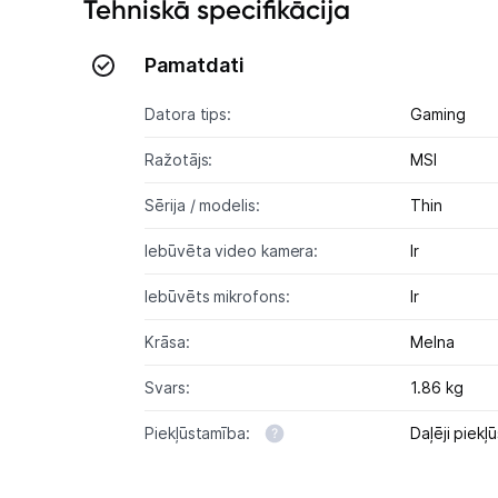
Tehniskā specifikācija
Pamatdati
Datora tips:
Gaming
Ražotājs:
MSI
Sērija / modelis:
Thin
Iebūvēta video kamera:
Ir
Iebūvēts mikrofons:
Ir
Krāsa:
Melna
Svars:
1.86 kg
Piekļūstamība:
Daļēji piekļ