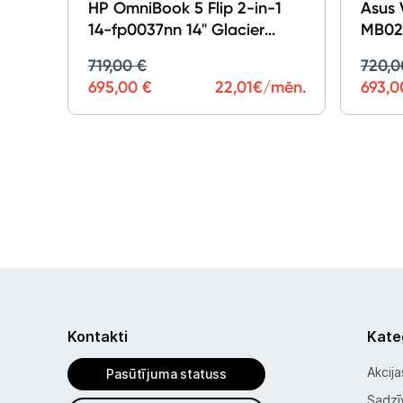
HP OmniBook 5 Flip 2-in-1
Asus 
14-fp0037nn 14" Glacier
MB024
Silver CW6M8EA#ABB
90NB
719,00 €
720,0
695,00 €
22,01
€/mēn.
693,0
Kontakti
Kate
Akcija
Pasūtījuma statuss
Sadzī