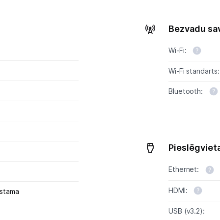
Projektori un ekrāni
Bezvadu sa
Tīkla iekārtas
Wi-Fi:
Drukas iekārtas
Wi-Fi standarts:
Biroja piederumi
Bluetooth:
Telefoni, planšetdatori
Viedierīces
Pieslēgviet
Sadzīves tehnika
Ethernet:
Skaistumkopšana
HDMI:
ūstama
Sports un atpūta
USB (v3.2):