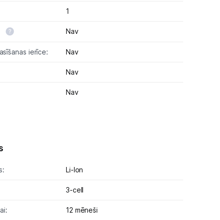
1
:
Nav
asīšanas ierīce:
Nav
Nav
Nav
s
s:
Li-lon
3-cell
ai:
12 mēneši