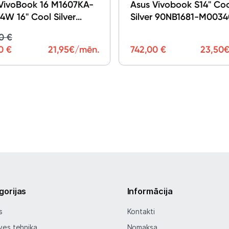
VivoBook 16 M1607KA-
Asus Vivobook S14" Co
W 16" Cool Silver
Silver 90NB1681-M003
15F2-M001L0
0 €
0 €
21,95
€/mēn.
742,00 €
23,50
€
gorijas
Informācija
s
Kontakti
ves tehnika
Nomaksa