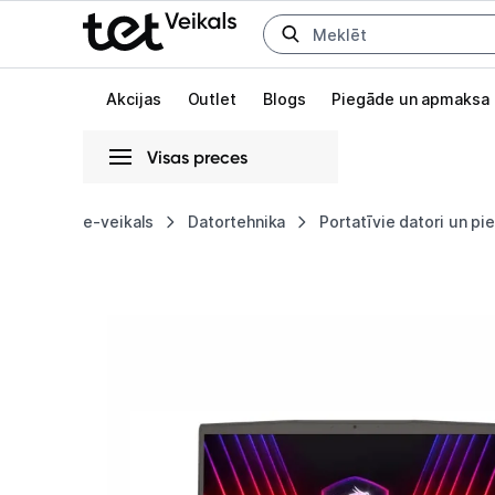
Uz kategorijam
Uz galveno saturu
Akcijas
Outlet
Blogs
Piegāde un apmaksa
Visas preces
Gaišā
Tumšā
Sistēmas
e-veikals
Datortehnika
Portatīvie datori un p
Portatīvais
Animācijas
dators
Globāls iestatījums animāciju aktivizēšanai vai deaktivizēšanai visā l
MSI
Thin
15
B12UC-
2013NL