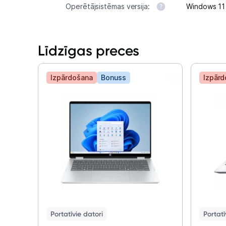
Operētājsistēmas versija:
Windows 1
Līdzīgas preces
Izpārdošana
Bonuss
Izpār
Portatīvie datori
Portatī