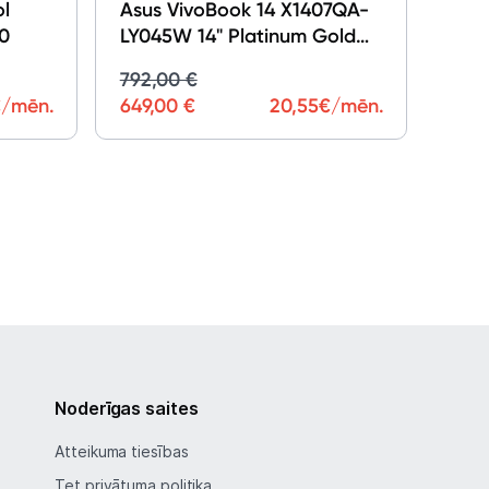
ol
Asus VivoBook 14 X1407QA-
40
LY045W 14" Platinum Gold
90NB1602-M005R0
792,00 €
/mēn.
649,00 €
20,55
€/mēn.
747,
Noderīgas saites
Atteikuma tiesības
Tet privātuma politika