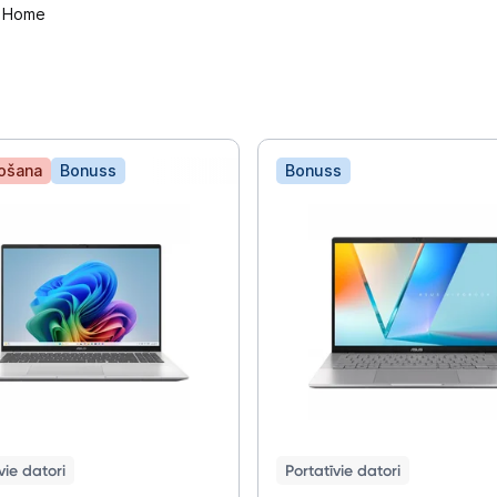
1 Home
došana
Bonuss
Bonuss
vie datori
Portatīvie datori