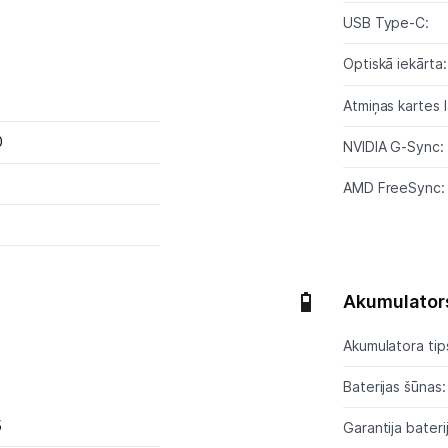
Ražotāju atjaunota tehnika
USB Type-C:
Optiskā iekārta
Vēlmju saraksts
Atmiņas kartes l
Blogs
0
NVIDIA G-Sync:
AMD FreeSync:
Piegāde un apmaksa
Tehnikas izvešana
Akumulator
Uzņēmumiem
Akumulatora tip
Tet pakalpojumi
Baterijas šūnas:
5
Garantija baterij
Kontakti