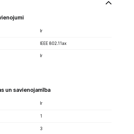
vienojumi
Ir
IEEE 802.11ax
Ir
as un savienojamība
Ir
1
3