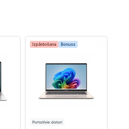
Izpārdošana
Bonuss
Bon
Porta
Ace
TCO
Portatīvie datori