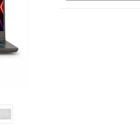
GAMING pasaule >
Portatīvie datori un piederumi
Portatīvie datori
Somas un apvalki
Lādētāji un adapteri
Dokstacijas
Portatīvie dzesētāji
Audio
Stacionārie datori un piederumi
Spēļu konsoles un piederumi
Datu nesēji