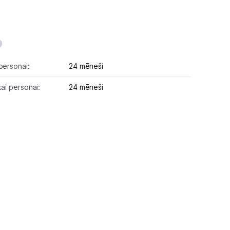
personai:
24 mēneši
kai personai:
24 mēneši