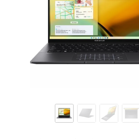
Jade
Black
90NB0W95-
M01D80