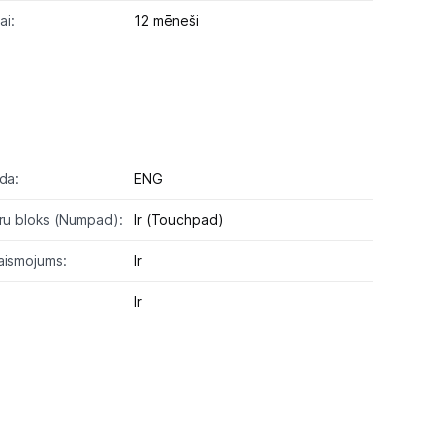
ai:
12 mēneši
da:
ENG
aru bloks (Numpad):
Ir (Touchpad)
aismojums:
Ir
Ir