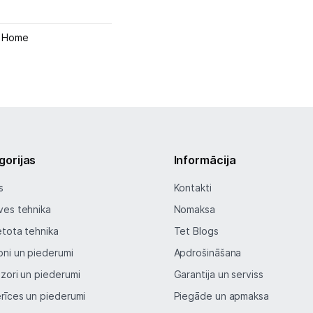
1 Home
gorijas
Informācija
s
Kontakti
ves tehnika
Nomaksa
etota tehnika
Tet Blogs
oni un piederumi
Apdrošināšana
izori un piederumi
Garantija un serviss
erīces un piederumi
Piegāde un apmaksa