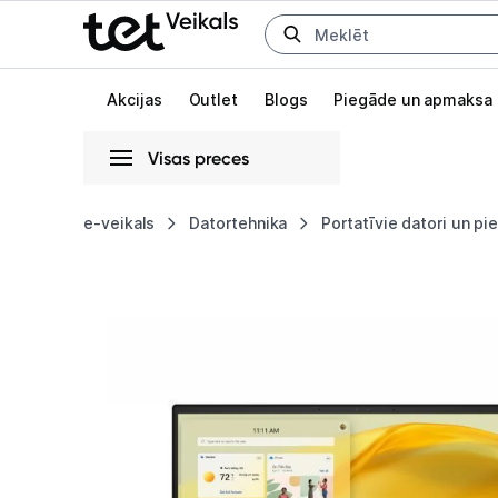
Uz kategorijam
Uz galveno saturu
Akcijas
Outlet
Blogs
Piegāde un apmaksa
Visas preces
Gaišā
Tumšā
Sistēmas
e-veikals
Datortehnika
Portatīvie datori un p
Portatīvais
Animācijas
dators
Globāls iestatījums animāciju aktivizēšanai vai deaktivizēšanai visā l
Asus
Zenbook
14
UM3402YA
14"