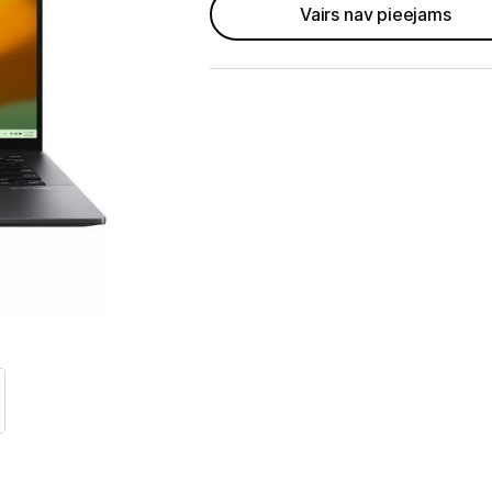
GAMING pasaule >
Vairs nav pieejams
Portatīvie datori un piederumi
Portatīvie datori
Somas un apvalki
Lādētāji un adapteri
Dokstacijas
Portatīvie dzesētāji
Audio
Stacionārie datori un piederumi
Spēļu konsoles un piederumi
Datu nesēji