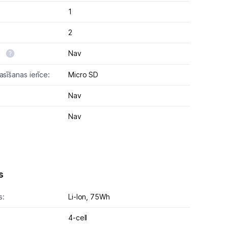
1
2
:
Nav
asīšanas ierīce:
Micro SD
Nav
Nav
s
s:
Li-lon,
75Wh
4-cell