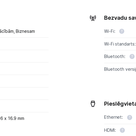
Projektori un ekrāni
Bezvadu sa
Tīkla iekārtas
ācībām,
Biznesam
Wi-Fi:
Drukas iekārtas
Wi-Fi standarts:
Biroja piederumi
Bluetooth:
Telefoni, planšetdatori
Bluetooth versij
Viedierīces
Sadzīves tehnika
Pieslēgviet
Skaistumkopšana
Ethernet:
.6 x 16.9 mm
Sports un atpūta
HDMI: