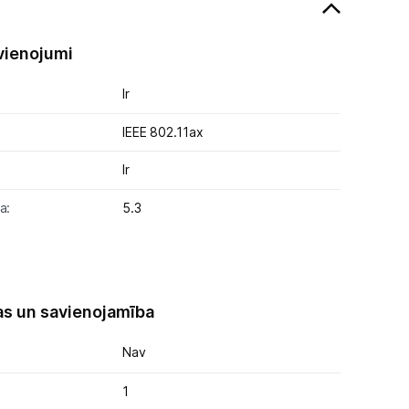
vienojumi
Ir
IEEE 802.11ax
Ir
a:
5.3
as un savienojamība
Nav
1