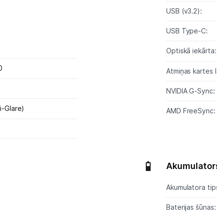
Ražotāju atjaunota tehnika
USB (v3.2):
USB Type-C:
Vēlmju saraksts
Optiskā iekārta
0
Blogs
Atmiņas kartes l
NVIDIA G-Sync:
Piegāde un apmaksa
i-Glare)
AMD FreeSync:
Tehnikas izvešana
Uzņēmumiem
Akumulator
Tet pakalpojumi
Akumulatora tip
Baterijas šūnas:
Kontakti