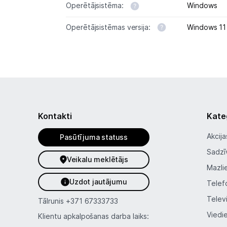
Operētājsistēma:
Windows
Operētājsistēmas versija:
Windows 1
Kontakti
Kate
Akcija
Pasūtījuma statuss
Sadzī
Veikalu meklētājs
Mazli
Uzdot jautājumu
Telef
Telev
Tālrunis
+371 67333733
Viedi
Klientu apkalpošanas darba laiks: