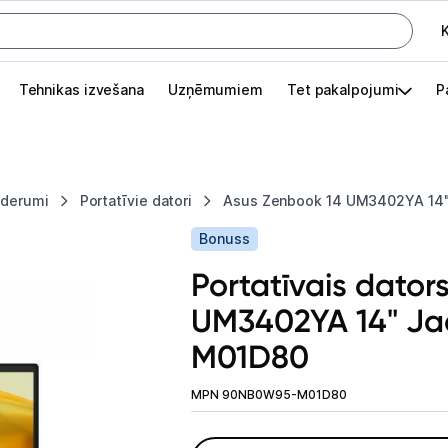
K
G
Tehnikas izvešana
Uzņēmumiem
Tet pakalpojumi
P
Pieslēgties
Pasūtījuma statuss
iederumi
Portatīvie datori
Asus Zenbook 14 UM3402YA 14
Akcijas
Bonuss
Outlet
Portatīvais dator
apā.
UM3402YA 14" J
Izvēlies kāroto ierīci izdevīgāk!
M01D80
TV un audio
MPN 90NB0W95-M01D80
Datortehnika