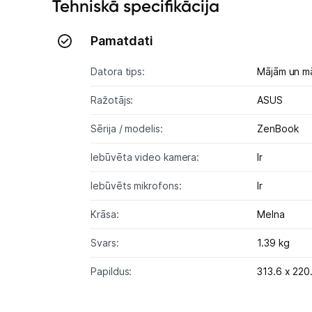
Tehniskā specifikācija
Pamatdati
Datora tips:
Mājām un m
Ražotājs:
ASUS
Sērija / modelis:
ZenBook
Iebūvēta video kamera:
Ir
Iebūvēts mikrofons:
Ir
Krāsa:
Melna
Svars:
1.39 kg
Papildus:
313.6 x 220