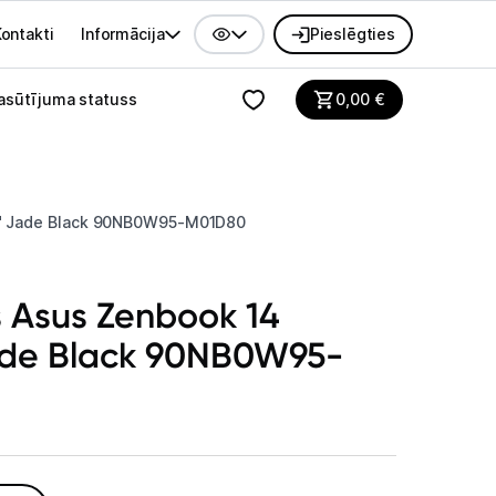
ontakti
Informācija
Pieslēgties
alvenes izvēlne
asūtījuma statuss
0,00
€
" Jade Black 90NB0W95-M01D80
s Asus Zenbook 14
ade Black 90NB0W95-