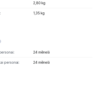
2,80 kg
:
1,35 kg
personai:
24 mēneši
kai personai:
24 mēneši