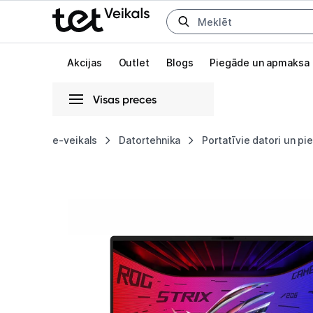
Uz kategorijam
Uz galveno saturu
Akcijas
Outlet
Blogs
Piegāde un apmaksa
Visas preces
Gaišā
Tumšā
Sistēmas
e-veikals
Datortehnika
Portatīvie datori un p
Portatīvais
Animācijas
dators
Globāls iestatījums animāciju aktivizēšanai vai deaktivizēšanai visā l
Asus
ROG
Strix
SCAR
18