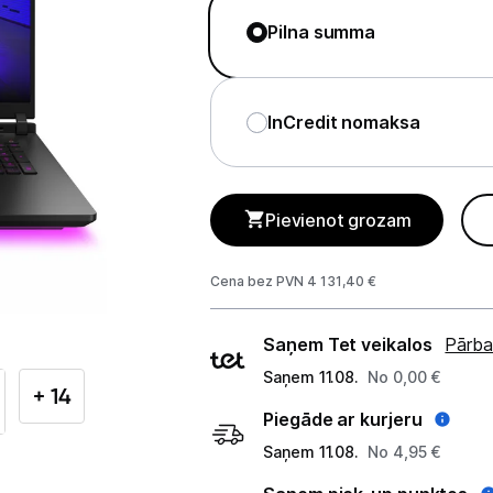
GAMING pasaule >
Pilna summa
Portatīvie datori un piederumi
Portatīvie datori
InCredit nomaksa
Somas un apvalki
Lādētāji un adapteri
Pievienot grozam
Dokstacijas
Cena bez PVN 4 131,40 €
Portatīvie dzesētāji
Piegādes
Saņem Tet veikalos
Pārba
Audio
veidi
Saņem 11.08.
No 0,00 €
+ 14
Stacionārie datori un piederumi
Piegāde ar kurjeru
Spēļu konsoles un piederumi
Saņem 11.08.
No 4,95 €
Datu nesēji