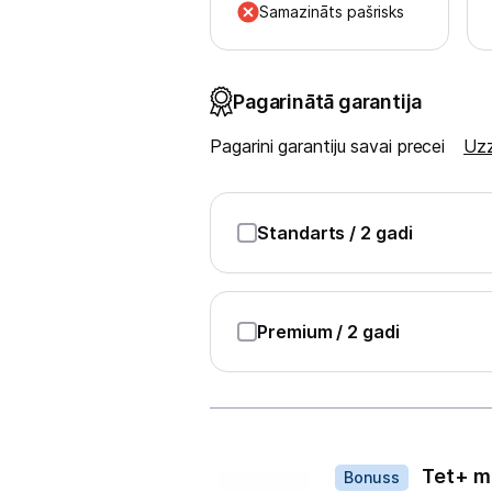
Ražotāju atjaunota tehnika
Samazināts pašrisks
Vēlmju saraksts
Pagarinātā garantija
Pagarini garantiju savai precei
Uzz
Blogs
Piegāde un apmaksa
Standarts
/ 2 gadi
Tehnikas izvešana
Premium
/ 2 gadi
Uzņēmumiem
Tet pakalpojumi
Dāvanas
Kontakti
Tet+ m
Bonuss