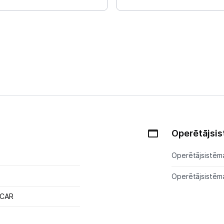
Operētājsi
Operētājsistēm
Operētājsistēma
SCAR