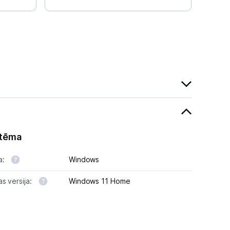
stēma
a:
Windows
s versija:
Windows 11 Home