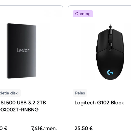
Gaming
cietie diski
Peles
 SL500 USB 3.2 2TB
Logitech G102 Black
00X002T-RNBNG
0 €
7,41
€/mēn.
25,50 €