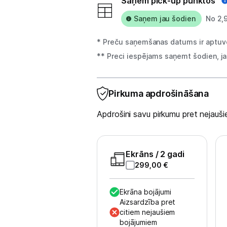
Saņem pick-up punktos
Saņem jau šodien
No 2,
Projektori un ekrāni
* Preču saņemšanas datums ir aptuve
Tīkla iekārtas
** Preci iespējams saņemt šodien, ja 
Drukas iekārtas
Biroja piederumi
Pirkuma apdrošināšana
Telefoni, planšetdatori
Apdrošini savu pirkumu pret nejau
Viedierīces
Ekrāns
/ 2 gadi
Sadzīves tehnika
299,00
€
Skaistumkopšana
Ekrāna bojājumi
Aizsardzība pret
Sports un atpūta
citiem nejaušiem
bojājumiem