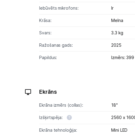
Iebūvēts mikrofons:
Ir
Krāsa:
Melna
Svars:
3.3 kg
Ražošanas gads:
2025
Papildus:
Izmērs: 399
Ekrāns
Ekrāna izmērs (collas):
18"
Izšķirtspēja:
2560 x 160
Ekrāna tehnoloģija:
Mini LED