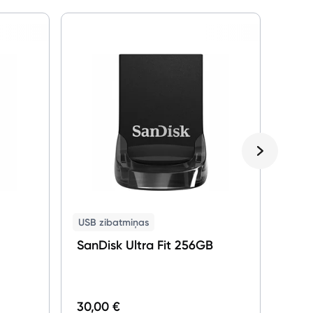
Gam
Austi
Stee
Bla
USB zibatmiņas
SanDisk Ultra Fit 256GB
30,00 €
99,0