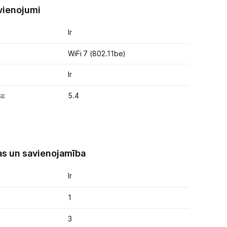
vienojumi
Ir
WiFi 7 (802.11be)
Ir
a:
5.4
as un savienojamība
Ir
1
3