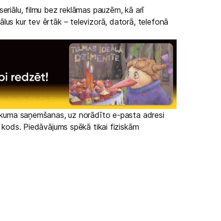
eriālu, filmu bez reklāmas pauzēm, kā arī
lus kur tev ērtāk – televizorā, datorā, telefonā
irkuma saņemšanas, uz norādīto e-pasta adresi
s kods. Piedāvājums spēkā tikai fiziskām