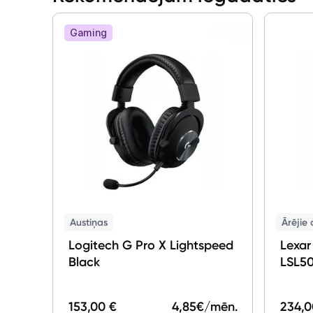
Gaming
Austiņas
Ārējie 
Logitech G Pro X Lightspeed
Lexar
Black
LSL5
153,00 €
4,85
€/mēn.
234,0