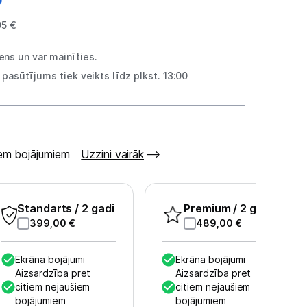
95 €
ns un var mainīties.
pasūtījums tiek veikts līdz plkst. 13:00
šiem bojājumiem
Uzzini vairāk
Standarts
/ 2 gadi
Premium
/ 2 gadi
399,00
€
489,00
€
Ekrāna bojājumi
Ekrāna bojājumi
Aizsardzība pret
Aizsardzība pret
citiem nejaušiem
citiem nejaušiem
bojājumiem
bojājumiem