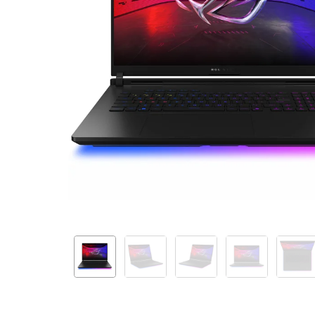
(2025)
G835LX-
SA008W
18"
Off
Black
90NR0LF1-
M00440