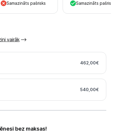
Samazināts pašrisks
Samazināts pašrisks
ini vairāk
462,00
€
540,00
€
ēnesi bez maksas!