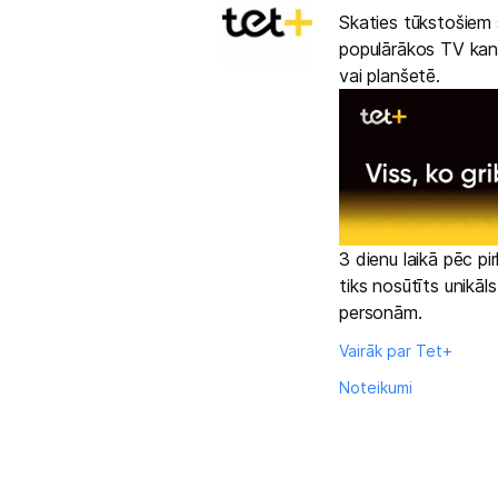
Skaties tūkstošiem s
Informācija
populārākos TV kanā
vai planšetē.
3 dienu laikā pēc p
tiks nosūtīts unikāl
personām.
Vairāk par Tet+
Noteikumi