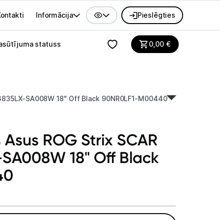
ontakti
Informācija
Pieslēgties
alvenes izvēlne
asūtījuma statuss
0,00
€
 G835LX-SA008W 18" Off Black 90NR0LF1-M00440
rs Asus ROG Strix SCAR
-SA008W 18" Off Black
40