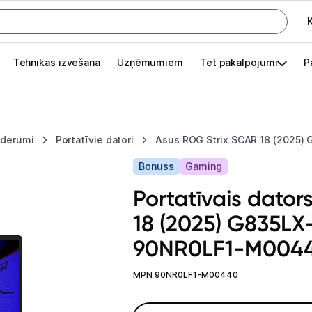
K
G
Tehnikas izvešana
Uzņēmumiem
Tet pakalpojumi
P
Pieslēgties
Pasūtījuma statuss
iederumi
Portatīvie datori
Asus ROG Strix SCAR 18 (2025)
Akcijas
Bonuss
Gaming
Outlet
Portatīvais dato
apā.
18 (2025) G835LX
Izvēlies kāroto ierīci izdevīgāk!
90NR0LF1-M004
TV un audio
MPN 90NR0LF1-M00440
Datortehnika