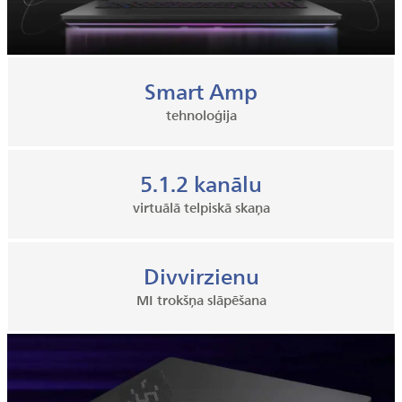
Smart Amp
tehnoloģija
5.1.2 kanālu
virtuālā telpiskā skaņa
Divvirzienu
MI trokšņa slāpēšana