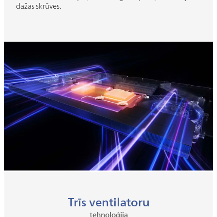
dažas skrūves.
Trīs ventilatoru
tehnoloģija