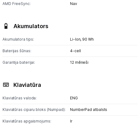
AMD FreeSync:
Nav
Akumulators
Akumulatora tips:
Li-lon,
90 Wh
Baterijas šūnas:
4-cell
Garantija baterijai:
12 mēneši
Klaviatūra
Klaviatūras valoda:
ENG
Klaviatūras ciparu bloks (Numpad):
NumberPad atbalsts
Klaviatūras apgaismojums:
Ir