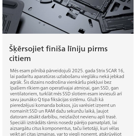
Šķērsojiet finiša līniju pirms
citiem
Mēs esam pilnībā pārveidojuši 2025. gada Strix SCAR 16,
lai padarītu aparatūras uzlabošanu vieglāku nekā jebkad
agrāk. Šis dizains nodrošina vienkāršu piekļuvi bez
īpašiem rīkiem gan operatīvajai atmiņai, gan SSD, gan
ventilatoriem, turklāt mēs SSD slotiem esam ieviesuši arī
savu jaunāko Q tipa fiksācijas sistēmu. Gluži kā
pieredzējusi komanda boksos, jūs varēsiet izņemt un
nomainīt SSD un RAM dažu sekunžu laikā, ļaujot
datoram atsākt darbību, neizlaižot nevienu apli trasē.
Speciāli izstrādāts rāmis nosedz pārējo pamatplati, lai
aizsargātu citus komponentus, taču lietotāji, kuri vēlas
veikt arī citas izmaiņas, var to viegli noņemt, atskrūvējot