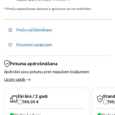
Ražotāju atjaunota tehnika
* Preču saņemšanas datums ir aptuvens un var mainīties.
Vēlmju saraksts
Preču salīdzināšana
Blogs
Pievienot sarakstam
Piegāde un apmaksa
Pirkuma apdrošināšana
Tehnikas izvešana
Apdrošini savu pirkumu pret nejaušiem bojājumiem
Uzzini vairāk
Uzņēmumiem
Tet pakalpojumi
Ekrāns
/ 2 gadi
Stand
169,00
€
199
Kontakti