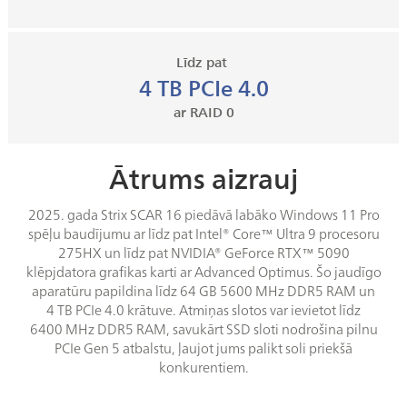
Līdz pat
4 TB PCIe 4.0
ar RAID 0
Ātrums aizrauj
2025. gada Strix SCAR 16 piedāvā labāko Windows 11 Pro
spēļu baudījumu ar līdz pat Intel® Core™ Ultra 9 procesoru
275HX un līdz pat NVIDIA® GeForce RTX™ 5090
klēpjdatora grafikas karti ar Advanced Optimus. Šo jaudīgo
aparatūru papildina līdz 64 GB 5600 MHz DDR5 RAM un
4 TB PCIe 4.0 krātuve. Atmiņas slotos var ievietot līdz
6400 MHz DDR5 RAM, savukārt SSD sloti nodrošina pilnu
PCIe Gen 5 atbalstu, ļaujot jums palikt soli priekšā
konkurentiem.