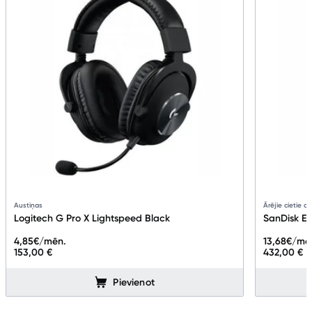
Austiņas
Ārējie cietie di
Logitech G Pro X Lightspeed Black
SanDisk E
4,85
€/mēn.
13,68
€/mē
153,00 €
432,00 €
Pievienot