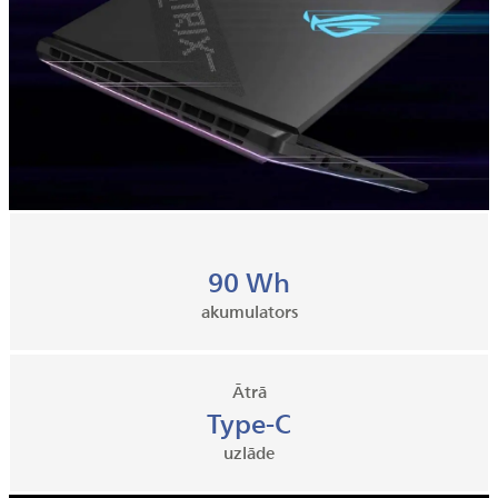
90 Wh
akumulators
Ātrā
Type-C
uzlāde