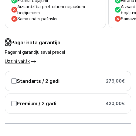
Ekrāna bojājumi
Ekrāna 
Aizsardzība pret citiem nejaušiem
Aizsard
bojājumiem
Informācija
bojāju
Samazināts pašrisks
Samazin
Pagarinātā garantija
Pagarini garantiju savai precei
Uzzini vairāk
Standarts
/ 2 gadi
276,00
€
Premium
/ 2 gadi
420,00
€
Dāvanas