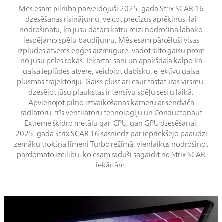
Mēs esam pilnībā pārveidojuši 2025. gada Strix SCAR 16
dzesēšanas risinājumu, veicot precīzus aprēķinus, lai
nodrošinātu, ka jūsu dators katru reizi nodrošina labāko
iespējamo spēļu baudījumu. Mēs esam pārcēluši visas
izplūdes atveres eņģes aizmugurē, vadot silto gaisu prom
no jūsu peles rokas. Iekārtas sāni un apakšdaļa kalpo kā
gaisa ieplūdes atvere, veidojot dabisku, efektīvu gaisa
plūsmas trajektoriju. Gaiss plūst arī caur tastatūras virsmu,
dzesējot jūsu plaukstas intensīvu spēļu sesiju laikā.
Apvienojot pilno iztvaikošanas kameru ar sendviča
radiatoru, trīs ventilatoru tehnoloģiju un Conductonaut
Extreme šķidro metālu gan CPU, gan GPU dzesēšanai,
2025. gada Strix SCAR 16 sasniedz par iepriekšējo paaudzi
zemāku trokšņa līmeni Turbo režīmā, vienlaikus nodrošinot
pārdomāto izcilību, ko esam raduši sagaidīt no Strix SCAR
iekārtām.