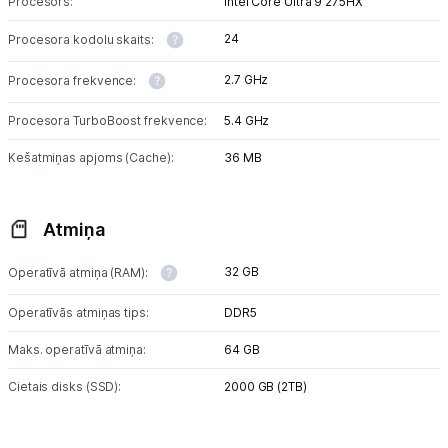
Procesors:
Intel Core Ultra 9 275HX
24
Procesora kodolu skaits:
2.7 GHz
Procesora frekvence:
Procesora TurboBoost frekvence:
5.4 GHz
Kešatmiņas apjoms (Cache):
36 MB
Atmiņa
32 GB
Operatīvā atmiņa (RAM):
Operatīvās atmiņas tips:
DDR5
Maks. operatīvā atmiņa:
64 GB
Cietais disks (SSD):
2000 GB (2TB)