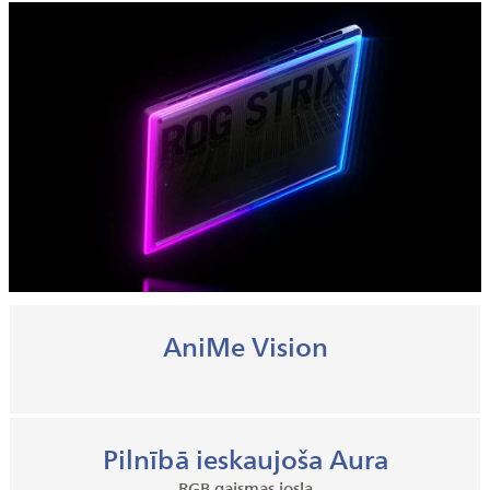
AniMe Vision
Pilnībā ieskaujoša Aura
RGB gaismas josla