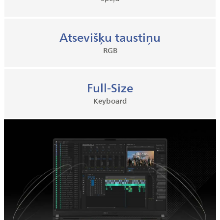
Atsevišķu taustiņu
RGB
Full-Size
Keyboard