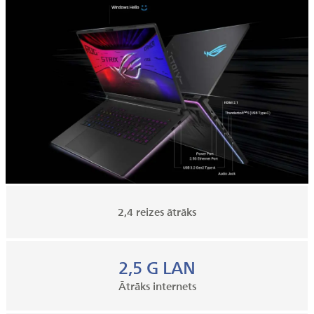
2,4 reizes ātrāks
2,5 G LAN
Ātrāks internets