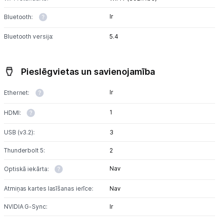
Ir
Bluetooth:
Bluetooth versija:
5.4
Pieslēgvietas un savienojamība
Ir
Ethernet:
1
HDMI:
USB (v3.2):
3
Thunderbolt 5:
2
Nav
Optiskā iekārta:
Atmiņas kartes lasīšanas ierīce:
Nav
NVIDIA G-Sync:
Ir