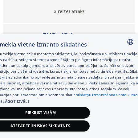
3 reizes ātrāks
FHD+IR kamera
ar Windows Hello
tīmekļa vietne izmanto sīkdatnes
īmekļa vietnē tiek izmantotas sīkdatnes, lai nodrošinātu un uzlabotu tīmekļa
LATVIAN
es darbību, sniegtu vietnes apmeklētājiem pielāgotu informāciju par mūsu
ktiem un pakalpojumiem, analizētu vietnes apmeklējumu. Zemāk sniedzam
RUSSIAN
māciju par visām sīkdatnēm, kuras tiek izmantotas mūsu tīmekļa vietnēs. Sīk
šķirties atkarībā no apmeklētās interneta vietnes sadaļas. Lietotājam jebkurā
ENGLISH
pēja piekrist, atteikties vai mainīt savu piekrišanu. Piekrišanas sniegšana, kā a
kšana vai mainīšana attiecas uz visām interneta vietnes sadaļām. Vairāk
mācijas par izmantotajām sīkdatnēm skatīt
sīkdatņu izmantošanas noteikumo
IELĀGOT IZVĒLI
PIEKRIST VISĀM
ATSTĀT TEHNISKĀS SĪKDATNES
3 399,00
€
Pievienot grozam