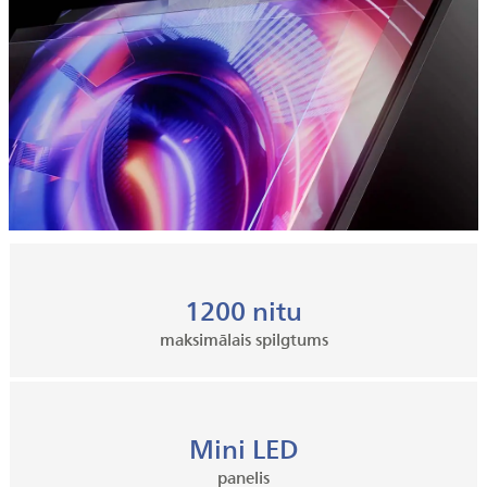
1200 nitu
maksimālais spilgtums
Mini LED
panelis