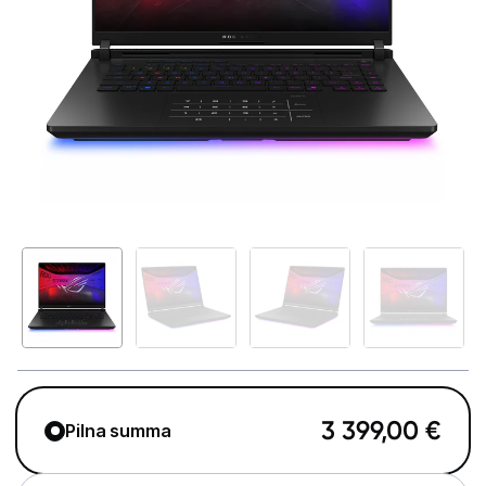
GAMING pasaule >
Portatīvie datori un piederumi
Portatīvie datori
Somas un apvalki
Lādētāji un adapteri
Dokstacijas
Portatīvie dzesētāji
Audio
Stacionārie datori un piederumi
3 399,00
€
Pilna summa
Spēļu konsoles un piederumi
Datu nesēji