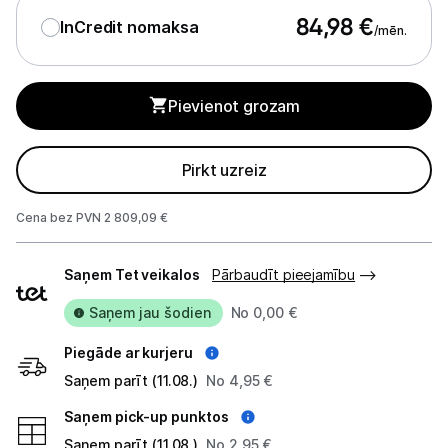
84,98
€
InCredit nomaksa
/mēn.
Projektori un ekrāni
Tīkla iekārtas
Pievienot grozam
Drukas iekārtas
Pirkt uzreiz
Biroja piederumi
Cena bez PVN 2 809,09 €
Telefoni, planšetdatori
Piegādes
Viedierīces
Saņem Tet veikalos
Pārbaudīt pieejamību
veidi
Saņem jau šodien
No 0,00 €
Sadzīves tehnika
Piegāde ar kurjeru
Skaistumkopšana
Saņem parīt (11.08.)
No 4,95 €
Sports un atpūta
Saņem pick-up punktos
Saņem parīt (11.08.)
No 2,95 €