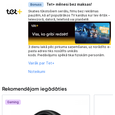
Tet+ mēnesi bez maksas!
Bonuss
Skaties tūkstošiem seriālu, filmu bez reklāmas
pauzēm, kā arī populārākos TV kanālus kur tev ērtāk –
televizorā, datorā, telefonā vai planšetē.
3 dienu laikā pēc pirkuma saņemšanas, uz norādīto e-
pasta adresi tiks nosūtīts unikāls
kods. Piedāvājums spēkā tikai fiziskām personām.
Vairāk par Tet+
Noteikumi
Rekomendējam iegādāties
Gaming