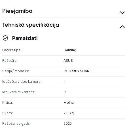
Pieejamība
Tehniskā specifikācija
Pamatdati
Datora tips:
Gaming
Ražotājs:
ASUS
Sērija / modelis:
ROG Strix SCAR
Iebūvēta video kamera:
Ir
Iebūvēts mikrofons:
Ir
Krāsa:
Melna
Svars:
2.8 kg
Ražošanas gads:
2025