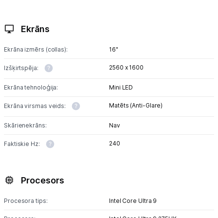
Ekrāns
Ekrāna izmērs (collas):
16"
2560 x 1600
Izšķirtspēja:
Ekrāna tehnoloģija:
Mini LED
Matēts (Anti-Glare)
Ekrāna virsmas veids:
Skārienekrāns:
Nav
240
Faktiskie Hz:
Procesors
Procesora tips:
Intel Core Ultra 9