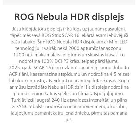
ROG Nebula HDR displejs
Jūsu klēpjdatora displejs ir kā logs uz jaunām pasaulēm,
tāpēc mēs savā ROG Strix SCAR 16 iekārtā esam iebūvējuši
pašu labāko. Šim ROG Nebula HDR displejam ar Mini LED
tehnoloģiju ir vairāk nekā 2000 aptumšošanas zonu,
1200 nitu maksimālais spilgtums un skaistas krāsas, ko
nodrošina 100% DCI-P3 krāsu telpas pārklājums.
2025. gada SCAR 16 ir arī uzlabots ar pilnīgi jaunu dubulto
ACR slāni, kas samazina atspīdumu un nodrošina 4,5 reizes
labāku kontrastu, atveidojot neticami spilgtas krāsas. Kopā
ar mūsu izstrādāto Nebula HDR dzini šis displejs nodrošina
patiesi cienīgu katras spēles un filmas atspoguļojumu.
Turklāt izcili augstā 240 Hz atsvaidzes intensitāti un pilns
G-SYNC atbalsts nodrošina neticami vienmērīgu kustību,
ļaujot jums pamanīt katru ienaidnieku, pirms tas pamana
jūs.