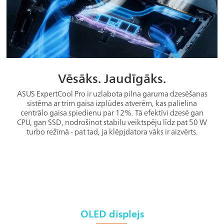
Vēsāks. Jaudīgāks.
ASUS ExpertCool Pro ir uzlabota pilna garuma dzesēšanas
sistēma ar trim gaisa izplūdes atverēm, kas palielina
centrālo gaisa spiedienu par 12%. Tā efektīvi dzesē gan
CPU, gan SSD, nodrošinot stabilu veiktspēju līdz pat 50 W
turbo režīmā - pat tad, ja klēpjdatora vāks ir aizvērts.
OLED displejs