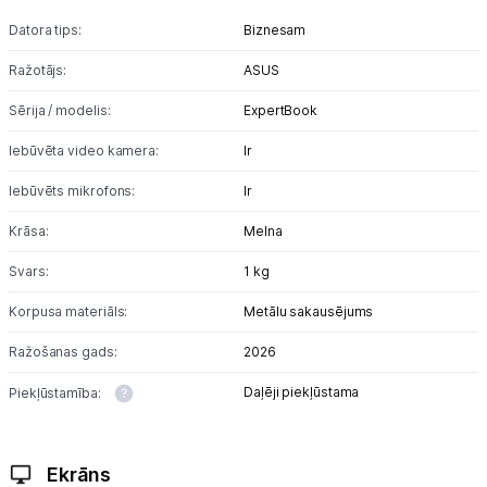
Datora tips:
Biznesam
Ražotājs:
ASUS
Sērija / modelis:
ExpertBook
Iebūvēta video kamera:
Ir
Iebūvēts mikrofons:
Ir
Krāsa:
Melna
Svars:
1 kg
Korpusa materiāls:
Metālu sakausējums
Ražošanas gads:
2026
Daļēji piekļūstama
Piekļūstamība:
Ekrāns