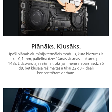
Plānāks. Klusāks.
Īpaši plānais alumīnija termālais modulis, kura biezums ir
tikai 0,1 mm, palielina dzesēšanas virsmas laukumu par
14%. Līdzsvarotajā režīmā trokšņa līmenis nepārsniedz 35
dB, bet klusajā režīmā tas ir tikai 22 dB - ideāli
koncentrētam darbam.