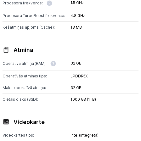
1.5 GHz
Procesora frekvence:
Procesora TurboBoost frekvence:
4.8 GHz
Kešatmiņas apjoms (Cache):
18 MB
Atmiņa
32 GB
Operatīvā atmiņa (RAM):
Operatīvās atmiņas tips:
LPDDR5X
Maks. operatīvā atmiņa:
32 GB
Cietais disks (SSD):
1000 GB (1TB)
Videokarte
Videokartes tips:
Intel (integrētā)