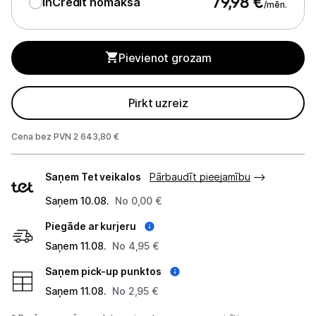
79,98
€
InCredit nomaksa
/mēn.
Projektori un ekrāni
Pievienot grozam
Tīkla iekārtas
Drukas iekārtas
Pirkt uzreiz
Biroja piederumi
Cena bez PVN 2 643,80 €
Telefoni, planšetdatori
Piegādes
Saņem Tet veikalos
Pārbaudīt pieejamību
veidi
Viedierīces
Saņem 10.08.
No 0,00 €
Sadzīves tehnika
Piegāde ar kurjeru
Saņem 11.08.
No 4,95 €
Skaistumkopšana
Saņem pick-up punktos
Sports un atpūta
Saņem 11.08.
No 2,95 €