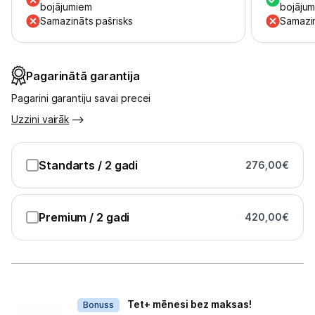
bojājumiem
bojāju
Samazināts pašrisks
Samazin
Informācija
Pagarinātā garantija
Pagarini garantiju savai precei
Uzzini vairāk
Standarts
/ 2 gadi
276,00
€
Premium
/ 2 gadi
420,00
€
Dāvanas
Tet+ mēnesi bez maksas!
Bonuss