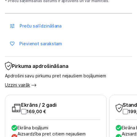
* Preču saņemšanas datums ir aptuvens un var mainīties.
Ražotāju atjaunota tehnika
Vēlmju saraksts
Preču salīdzināšana
Blogs
Pievienot sarakstam
Piegāde un apmaksa
Pirkuma apdrošināšana
Apdrošini savu pirkumu pret nejaušiem bojājumiem
Tehnikas izvešana
Uzzini vairāk
Uzņēmumiem
Ekrāns
/ 2 gadi
Stand
169,00
€
199
Tet pakalpojumi
Ekrāna bojājumi
Ekrāna 
Kontakti
Aizsardzība pret citiem nejaušiem
Aizsard