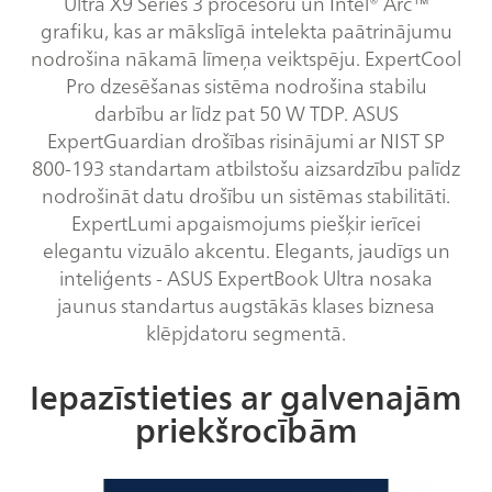
Ultra X9 Series 3 procesoru un Intel® Arc™
grafiku, kas ar mākslīgā intelekta paātrinājumu
nodrošina nākamā līmeņa veiktspēju. ExpertCool
Pro dzesēšanas sistēma nodrošina stabilu
darbību ar līdz pat 50 W TDP. ASUS
ExpertGuardian drošības risinājumi ar NIST SP
800-193 standartam atbilstošu aizsardzību palīdz
nodrošināt datu drošību un sistēmas stabilitāti.
ExpertLumi apgaismojums piešķir ierīcei
elegantu vizuālo akcentu. Elegants, jaudīgs un
inteliģents - ASUS ExpertBook Ultra nosaka
jaunus standartus augstākās klases biznesa
klēpjdatoru segmentā.
Iepazīstieties ar galvenajām
priekšrocībām