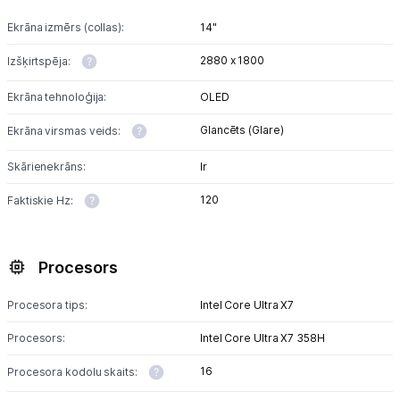
Ekrāna izmērs (collas):
14"
2880 x 1800
Izšķirtspēja:
Ekrāna tehnoloģija:
OLED
Glancēts (Glare)
Ekrāna virsmas veids:
Skārienekrāns:
Ir
120
Faktiskie Hz:
Procesors
Procesora tips:
Intel Core Ultra X7
Procesors:
Intel Core Ultra X7 358H
16
Procesora kodolu skaits: