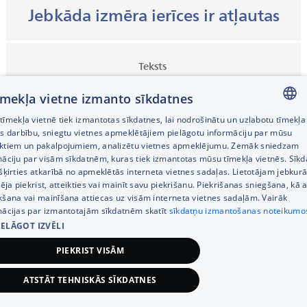
Jebkāda izmēra ierīces ir atļautas
Teksts
Jebkāda izmēra ierīces ir atļautas
tīmekļa vietne izmanto sīkdatnes
Teksts
īmekļa vietnē tiek izmantotas sīkdatnes, lai nodrošinātu un uzlabotu tīmekļa
LATVIAN
es darbību, sniegtu vietnes apmeklētājiem pielāgotu informāciju par mūsu
ktiem un pakalpojumiem, analizētu vietnes apmeklējumu. Zemāk sniedzam
30-120 Hz
RUSSIAN
māciju par visām sīkdatnēm, kuras tiek izmantotas mūsu tīmekļa vietnēs. Sīk
šķirties atkarībā no apmeklētās interneta vietnes sadaļas. Lietotājam jebkurā
mainīgs atsvaidzināšanas ātrums
ENGLISH
pēja piekrist, atteikties vai mainīt savu piekrišanu. Piekrišanas sniegšana, kā a
kšana vai mainīšana attiecas uz visām interneta vietnes sadaļām. Vairāk
mācijas par izmantotajām sīkdatnēm skatīt
sīkdatņu izmantošanas noteikumo
IELĀGOT IZVĒLI
PIEKRIST VISĀM
ATSTĀT TEHNISKĀS SĪKDATNES
3 199,00
€
Pievienot grozam