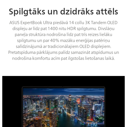
Spilgtāks un dzidrāks attēls
ASUS ExpertBook Ultra piedāvā 14 collu 3K Tandem OLED
displeju ar līdz pat 1400 nitu HDR spilgtumu. Divslāņu
paneļa struktūra nodrošina līdz pat trīs reizes lielāku
spilgtumu un par 40% mazāku enerģijas patēriņu
salīdzinājumā ar tradicionālajiem OLED displejiem.
Pretatspīduma pārklājums palīdz samazināt atspīdumus un
nodrošina komfortu acīm pat ilgstošas lietošanas laikā.