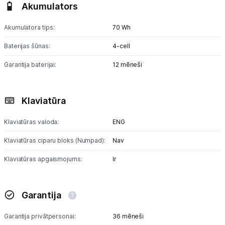
Akumulators
Akumulatora tips:
70 Wh
Baterijas šūnas:
4-cell
Garantija baterijai:
12 mēneši
Klaviatūra
Klaviatūras valoda:
ENG
Klaviatūras ciparu bloks (Numpad):
Nav
Klaviatūras apgaismojums:
Ir
Garantija
Garantija privātpersonai:
36 mēneši