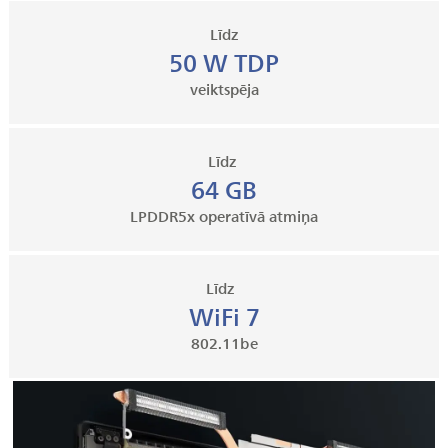
Līdz
50 W TDP
veiktspēja
Līdz
64 GB
LPDDR5x operatīvā atmiņa
Līdz
WiFi 7
802.11be