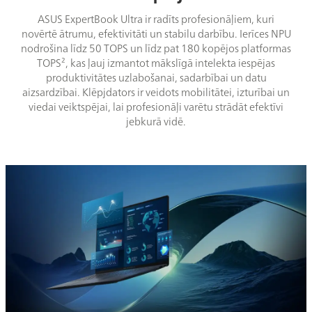
ASUS ExpertBook Ultra ir radīts profesionāļiem, kuri
novērtē ātrumu, efektivitāti un stabilu darbību. Ierīces NPU
nodrošina līdz 50 TOPS un līdz pat 180 kopējos platformas
TOPS², kas ļauj izmantot mākslīgā intelekta iespējas
produktivitātes uzlabošanai, sadarbībai un datu
aizsardzībai. Klēpjdators ir veidots mobilitātei, izturībai un
viedai veiktspējai, lai profesionāļi varētu strādāt efektīvi
jebkurā vidē.