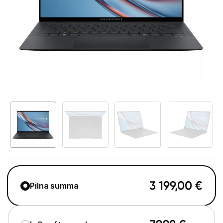
GAMING pasaule >
Portatīvie datori un piederumi
Portatīvie datori
Somas un apvalki
Lādētāji un adapteri
Dokstacijas
Portatīvie dzesētāji
Audio
Stacionārie datori un piederumi
3 199,00
€
Pilna summa
Spēļu konsoles un piederumi
Datu nesēji