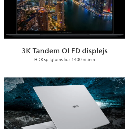
3K Tandem OLED displejs
HDR spilgtums līdz 1400 nitiem