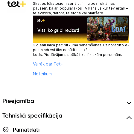
Skaties tūkstošiem seriālu, filmu bez reklāmas
pauzēm, kā arī populārākos TV kanālus kur tev ērtāk –
televizorā, datorā, telefonā vai planšetē.
3 dienu laikā pēc pirkuma saņemšanas, uz norādīto e-
pasta adresi tiks nosūtīts unikāls
kods. Piedāvājums spēkā tikai fiziskām personām.
Vairāk par Tet+
Noteikumi
Pieejamība
Tehniskā specifikācija
Pamatdati