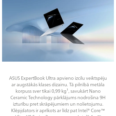
ASUS ExpertBook Ultra apvieno izcilu veiktspēju
ar augstākās klases dizainu. Tā pilnībā metāla
korpuss sver tikai 0,99 kg¹, savukārt Nano
Ceramic Technology pārklājums nodrošina 9H
izturību pret skrāpējumiem un nolietojumu.
Klēpjdators ir aprīkots ar līdz pat Intel® Core™