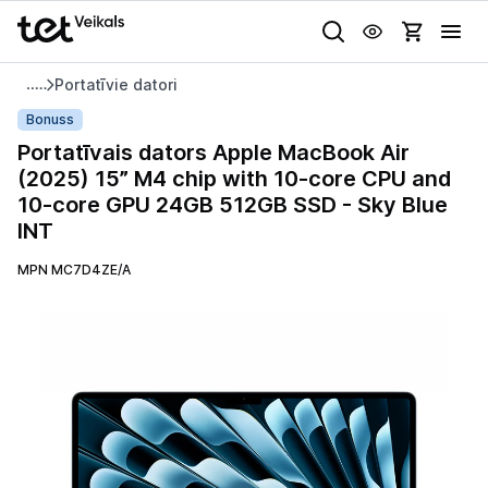
Uz kategorijam
Uz galveno saturu
Portatīvie datori
Pieslēgties
Portatīvais
Bonuss
dators
Portatīvais dators Apple MacBook Air
Pasūtījuma statuss
Apple
(2025) 15” M4 chip with 10-core CPU and
MacBook
10-core GPU 24GB 512GB SSD - Sky Blue
Gaišā
Tumšā
Sistēmas
Air
INT
Akcijas
(2025)
15”
MPN MC7D4ZE/A
Animācijas
Outlet
M4
Globāls iestatījums animāciju aktivizēšanai vai deaktivizēšanai visā
chip
lapā.
Izvēlies kāroto ierīci izdevīgāk!
with
10-
TV un audio
core
CPU
Datortehnika
and
10-