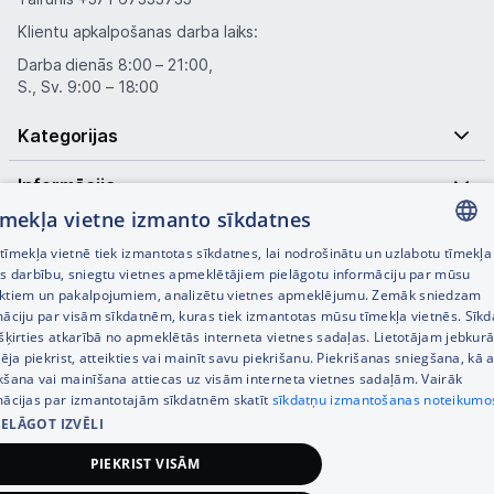
Klientu apkalpošanas darba laiks:
Darba dienās 8:00 – 21:00,
S., Sv. 9:00 – 18:00
Kategorijas
Informācija
tīmekļa vietne izmanto sīkdatnes
Noderīgas saites
īmekļa vietnē tiek izmantotas sīkdatnes, lai nodrošinātu un uzlabotu tīmekļa
LATVIAN
es darbību, sniegtu vietnes apmeklētājiem pielāgotu informāciju par mūsu
ktiem un pakalpojumiem, analizētu vietnes apmeklējumu. Zemāk sniedzam
RUSSIAN
māciju par visām sīkdatnēm, kuras tiek izmantotas mūsu tīmekļa vietnēs. Sīk
šķirties atkarībā no apmeklētās interneta vietnes sadaļas. Lietotājam jebkurā
ENGLISH
pēja piekrist, atteikties vai mainīt savu piekrišanu. Piekrišanas sniegšana, kā a
kšana vai mainīšana attiecas uz visām interneta vietnes sadaļām. Vairāk
mācijas par izmantotajām sīkdatnēm skatīt
sīkdatņu izmantošanas noteikumo
IELĀGOT IZVĒLI
© SIA Tet 2026 -
Visas cenas norādītas EUR ar PVN 21%
PIEKRIST VISĀM
Interneta veikala izstrāde —