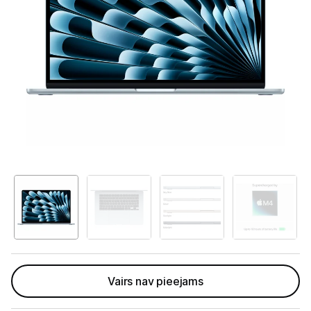
GAMING pasaule >
core
GPU
Portatīvie datori un piederumi
24GB
512GB
Portatīvie datori
SSD
-
Somas un apvalki
Sky
Lādētāji un adapteri
Blue
INT
Dokstacijas
Portatīvie dzesētāji
Audio
Stacionārie datori un piederumi
Spēļu konsoles un piederumi
Vairs nav pieejams
Datu nesēji