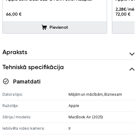
Ražotāju atjaunota tehnika
2,28
€/mēn
66,00 €
72,00 €
Vēlmju saraksts
Pievienot
Blogs
Apraksts
Piegāde un apmaksa
Tehniskā specifikācija
Tehnikas izvešana
Pamatdati
Datora tips:
Mājām un mācībām,
Biznesam
Uzņēmumiem
Ražotājs:
Apple
Tet pakalpojumi
Sērija / modelis:
MacBook Air (2025)
Iebūvēta video kamera:
Ir
Kontakti