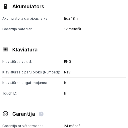
Akumulators
Akumulatora darbības laiks:
līdz 18 h
Garantija baterijai:
12 mēneši
Klaviatūra
Klaviatūras valoda:
ENG
Klaviatūras ciparu bloks (Numpad):
Nav
Klaviatūras apgaismojums:
Ir
Touch ID:
Ir
Garantija
Garantija privātpersonai:
24 mēneši