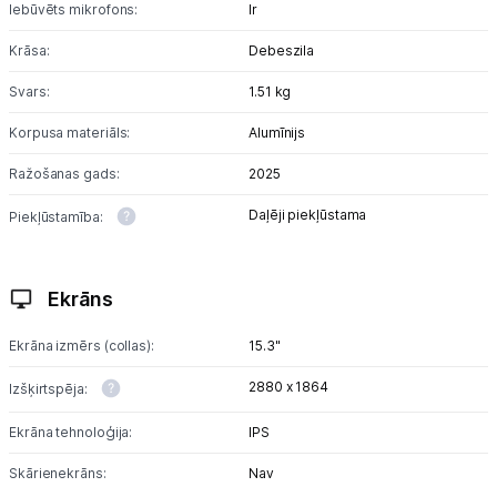
Iebūvēts mikrofons:
Ir
Informācija
Krāsa:
Debeszila
Svars:
1.51 kg
Korpusa materiāls:
Alumīnijs
Ražošanas gads:
2025
Daļēji piekļūstama
Piekļūstamība:
Ekrāns
Ekrāna izmērs (collas):
15.3"
2880 x 1864
Izšķirtspēja:
Ekrāna tehnoloģija:
IPS
Skārienekrāns:
Nav