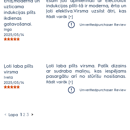
Esam ļoti apmierināti ar Electrolux
Ērta,moderna un
indukcijas plīti-tā ir moderna, ērta un
uzticama
ļoti efektīva.Virsma uzsilst ātri, kas
indukcijas plīts
ievērojami saīsina ēst gatavošanas
Rādīt vairāk [+]
ikdienas
laiku, un pateicoties precīzai
gatavošanai.
Unverifiedpurchaser Review
temperatūras kontrolei, vis sanāk
Inga
plānots. Dizains ir gluds un elegants,
2025/05/14
perfekti iederas virtuves interjērā.
Ļoti laba plīts virsma. Patīk dizains
Ļoti laba plīts
ar sudraba maliņu, kas iespējams
virsma
pasargātu arī no stūrīšu nosišanas.
Iveta
Kopjama viegli. Neskrāpējas. Ideāla
Rādīt vairāk [+]
2025/05/14
cenas un kvalitātes attiecība.
Unverifiedpurchaser Review
<
Lapa
1
2
3
>