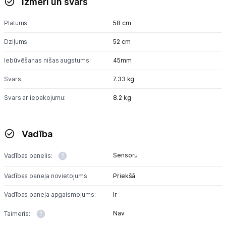
Izmēri un svars
Platums:
58 cm
Dziļums:
52 cm
Iebūvēšanas nišas augstums:
45mm
Svars:
7.33 kg
Svars ar iepakojumu:
8.2 kg
Vadība
Sensoru
Vadības panelis:
Vadības paneļa novietojums:
Priekšā
Vadības paneļa apgaismojums:
Ir
Nav
Taimeris: