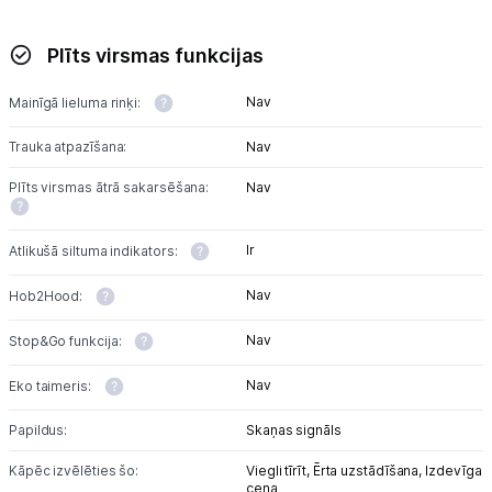
Plīts virsmas funkcijas
Nav
Mainīgā lieluma rinķi:
Trauka atpazīšana:
Nav
Plīts virsmas ātrā sakarsēšana:
Nav
Ir
Atlikušā siltuma indikators:
Nav
Hob2Hood:
Nav
Stop&Go funkcija:
Nav
Eko taimeris:
Papildus:
Skaņas signāls
Kāpēc izvēlēties šo:
Viegli tīrīt,
Ērta uzstādīšana,
Izdevīga
cena