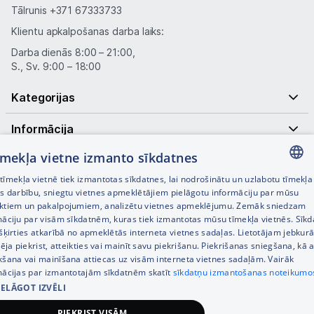
Tālrunis
+371 67333733
Klientu apkalpošanas darba laiks:
Darba dienās 8:00 – 21:00,
S., Sv. 9:00 – 18:00
Kategorijas
Informācija
tīmekļa vietne izmanto sīkdatnes
Noderīgas saites
īmekļa vietnē tiek izmantotas sīkdatnes, lai nodrošinātu un uzlabotu tīmekļa
LATVIAN
es darbību, sniegtu vietnes apmeklētājiem pielāgotu informāciju par mūsu
ktiem un pakalpojumiem, analizētu vietnes apmeklējumu. Zemāk sniedzam
RUSSIAN
māciju par visām sīkdatnēm, kuras tiek izmantotas mūsu tīmekļa vietnēs. Sīk
šķirties atkarībā no apmeklētās interneta vietnes sadaļas. Lietotājam jebkurā
ENGLISH
pēja piekrist, atteikties vai mainīt savu piekrišanu. Piekrišanas sniegšana, kā a
kšana vai mainīšana attiecas uz visām interneta vietnes sadaļām. Vairāk
mācijas par izmantotajām sīkdatnēm skatīt
sīkdatņu izmantošanas noteikumo
© SIA Tet 2026 -
Visas cenas norādītas EUR ar PVN 21%
IELĀGOT IZVĒLI
PIEKRIST VISĀM
Interneta veikala izstrāde —