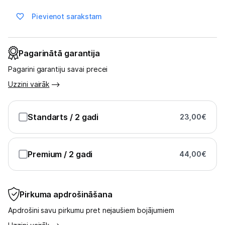
Pievienot sarakstam
Blogs
Pagarinātā garantija
Piegāde un apmaksa
Pagarini garantiju savai precei
Uzzini vairāk
Tehnikas izvešana
Uzņēmumiem
Standarts
/ 2 gadi
23,00
€
Tet pakalpojumi
Premium
/ 2 gadi
44,00
€
Kontakti
Pirkuma apdrošināšana
Informācija
Apdrošini savu pirkumu pret nejaušiem bojājumiem