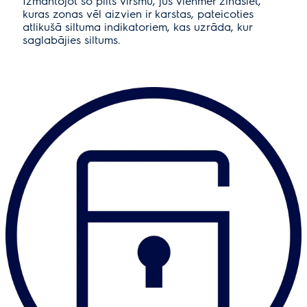
Izmantojot šo plīts virsmu, jūs vienmēr zināsiet,
kuras zonas vēl aizvien ir karstas, pateicoties
atlikušā siltuma indikatoriem, kas uzrāda, kur
saglabājies siltums.