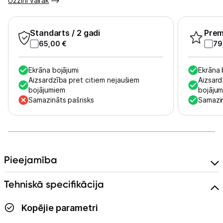
Uzzini vairāk
Standarts
/ 2 gadi
Pre
65,00
€
79
Ekrāna bojājumi
Ekrāna 
Aizsardzība pret citiem nejaušiem
Aizsard
bojājumiem
bojāju
Samazināts pašrisks
Samazin
Pieejamība
Tehniskā specifikācija
Kopējie parametri