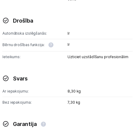
Drošība
Automātiska izslēgšanās:
Ir
Ir
Bērnu drošības funkcija:
Ieteikums:
Uzticiet uzstādīšanu profesionālim
Svars
Ar iepakojumu:
8,30 kg
Bez iepakojuma:
7,30 kg
Garantija