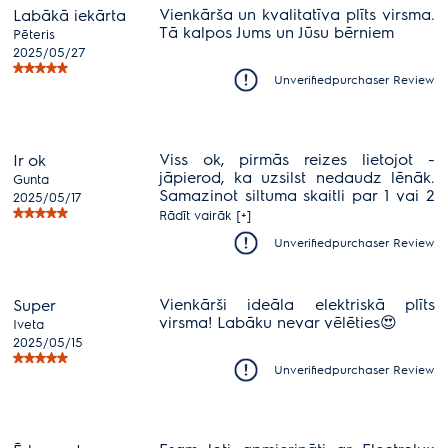
Vienkārša un kvalitatīva plīts virsma.
Labākā iekārta
Tā kalpos Jums un Jūsu bērniem
Pēteris
2025/05/27
Unverifiedpurchaser Review
Viss ok, pirmās reizes lietojot -
Ir ok
jāpierod, ka uzsilst nedaudz lēnāk.
Gunta
Samazinot siltuma skaitli par 1 vai 2
2025/05/17
škiet, ka samazinās daudz vairāk,
Rādīt vairāk [+]
bet kopumā viss pamierina
Unverifiedpurchaser Review
Vienkārši ideāla elektriskā plīts
Super
virsma! Labāku nevar vēlēties😍
Iveta
2025/05/15
Unverifiedpurchaser Review