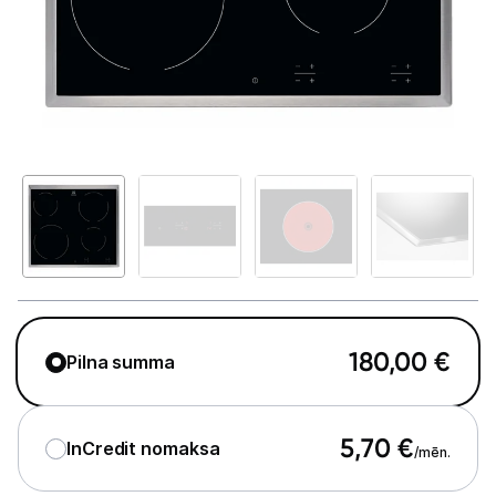
Telefoni, planšetdatori
Viedierīces
Sadzīves tehnika
Lielā tehnika
Iebūvējamā tehnika
Ledusskapji
Trauku mazgājamās mašīnas
180,00
€
Pilna summa
Cepeškrāsnis
Plīts virsmas
5,70
€
InCredit nomaksa
/mēn.
Tvaika nosūcēji