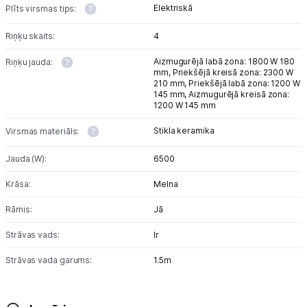
Elektriskā
Plīts virsmas tips:
Riņķu skaits:
4
Aizmugurējā labā zona: 1800 W 180
Riņķu jauda:
mm,
Priekšējā kreisā zona: 2300 W
210 mm,
Priekšējā labā zona: 1200 W
145 mm,
Aizmugurējā kreisā zona:
1200 W 145 mm
Stikla keramika
Virsmas materiāls:
Jauda (W):
6500
Krāsa:
Melna
Rāmis:
Jā
Strāvas vads:
Ir
Strāvas vada garums:
1.5m