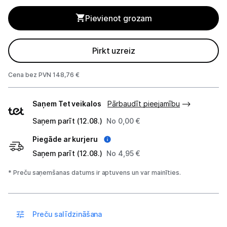
Mikroviļņu krāsnis
Pievienot grozam
Mazā tehnika
Kafijas pagatavošana
Pirkt uzreiz
Mazā virtuves tehnika
Cena bez PVN 148,76 €
Klimata iekārtas
Piegādes
Saņem Tet veikalos
Pārbaudīt pieejamību
veidi
Apģērbu kopšana
Saņem parīt (12.08.)
No 0,00 €
Piegāde ar kurjeru
Skaistumkopšana
Saņem parīt (12.08.)
No 4,95 €
Sports un atpūta
* Preču saņemšanas datums ir aptuvens un var mainīties.
Ražotāju atjaunota tehnika
Preču salīdzināšana
Vēlmju saraksts