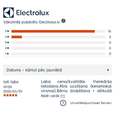
Sākotnēji publicēts Electrolux.lv
5
★
16
4
★
2
3
★
0
2
★
0
1
★
0
Datums – kārtot pēc jaunākā
Laba cena/kvalitāte. Vienkārša
loti labs
lietošana.Ātra uzsilšana (keramiskai
silvija
virsmai).Bērnu bloķēšana + atlikušā
2026/04/30
siltuma indikators
Rādīt vairāk [+]
Unverifiedpurchaser Review