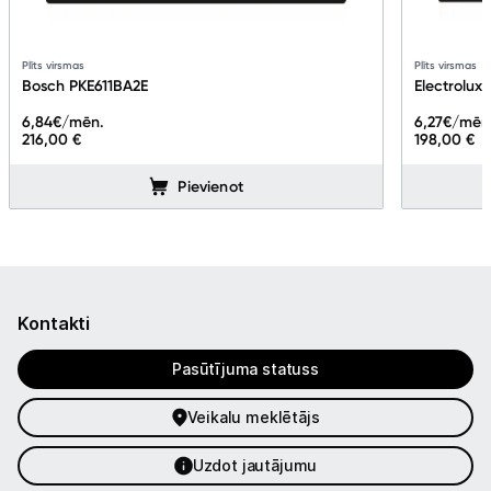
Plīts virsmas
Plīts virsmas
Bosch PKE611BA2E
Electrolux
6,84
€/mēn.
6,27
€/mēn
216,00 €
198,00 €
Pievienot
Kontakti
Pasūtījuma statuss
Veikalu meklētājs
Uzdot jautājumu