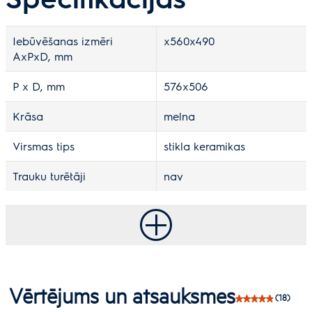
Iebūvēšanas izmēri
x560x490
AxPxD, mm
P x D, mm
576x506
Krāsa
melna
Virsmas tips
stikla keramikas
Trauku turētāji
nav
Vērtējums un atsauksmes
(18)