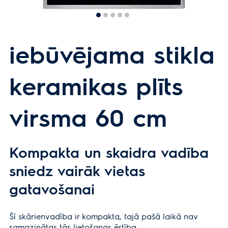
iebūvējama stikla
keramikas plīts
virsma 60 cm
Kompakta un skaidra vadība
sniedz vairāk vietas
gatavošanai
Šī skārienvadība ir kompakta, tajā pašā laikā nav
samazinātas tās lietošanas ērtība.