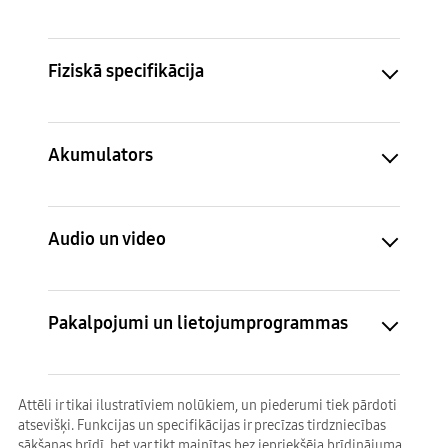
Fiziskā specifikācija
Akumulators
Audio un video
Pakalpojumi un lietojumprogrammas
Attēli ir tikai ilustratīviem nolūkiem, un piederumi tiek pārdoti
atsevišķi. Funkcijas un specifikācijas ir precīzas tirdzniecības
sākšanas brīdī, bet var tikt mainītas bez iepriekšēja brīdinājuma.