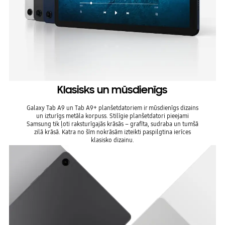
Klasisks un mūsdienīgs
Galaxy Tab A9 un Tab A9+ planšetdatoriem ir mūsdienīgs dizains
un izturīgs metāla korpuss. Stilīgie planšetdatori pieejami
Samsung tik ļoti raksturīgajās krāsās – grafīta, sudraba un tumšā
zilā krāsā. Katra no šīm nokrāsām izteikti paspilgtina ierīces
klasisko dizainu.