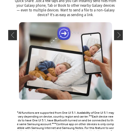
Quick Share. Just a few taps and you can instantly send files from
being s
your Galaxy phone, Tab or Book to other nearby Galaxy devices
to your
— even to multiple devices. Want to send a file to a non-Galaxy
device? It's as easy as sending a link.
*All functions are supported from One UI 5.1. Availability of One UI 5.1 may
vary depending on device, country, region and carrier.**Each device nee
ds to have One UI 5.1, have Bluetooth turned on and be connected to th
e same Samsung account.***Continue app on other devices is only comp
atible with Samsung Internet and Samsung Notes. For this feature to wor