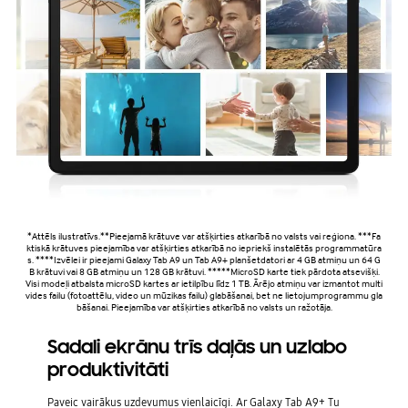
*Attēls ilustratīvs.**Pieejamā krātuve var atšķirties atkarībā no valsts vai reģiona. ***Fa
ktiskā krātuves pieejamība var atšķirties atkarībā no iepriekš instalētās programmatūra
s. ****Izvēlei ir pieejami Galaxy Tab A9 un Tab A9+ planšetdatori ar 4 GB atmiņu un 64 G
B krātuvi vai 8 GB atmiņu un 128 GB krātuvi. *****MicroSD karte tiek pārdota atsevišķi.
Visi modeļi atbalsta microSD kartes ar ietilpību līdz 1 TB. Ārējo atmiņu var izmantot multi
vides failu (fotoattēlu, video un mūzikas failu) glabāšanai, bet ne lietojumprogrammu gla
bāšanai. Pieejamība var atšķirties atkarībā no valsts un ražotāja.
Sadali ekrānu trīs daļās un uzlabo
produktivitāti
Paveic vairākus uzdevumus vienlaicīgi. Ar Galaxy Tab A9+ Tu