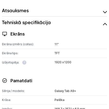
Viedierīces
Atsauksmes
Sadzīves tehnika
Tehniskā specifikācija
Skaistumkopšana
Ekrāns
Sports un atpūta
Ekrāna izmērs (collas):
11"
Ražotāju atjaunota tehnika
Ekrāna tips:
TFT
1920 x 1200
Izšķirtspēja:
Vēlmju saraksts
Blogs
Pamatdati
Sērija / modelis:
Galaxy Tab A9+
Piegāde un apmaksa
Krāsa:
Pelēka
Tehnikas izvešana
Izmērs:
168.7 x 257.1 x 6.9 mm