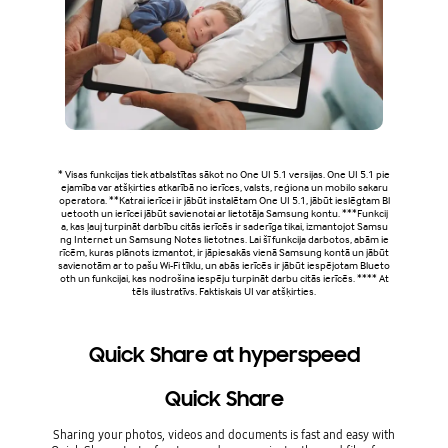
* Visas funkcijas tiek atbalstītas sākot no One UI 5.1 versijas. One UI 5.1 pie
ejamība var atšķirties atkarībā no ierīces, valsts, reģiona un mobilo sakaru
operatora. **Katrai ierīcei ir jābūt instalētam One UI 5.1, jābūt ieslēgtam Bl
uetooth un ierīcei jābūt savienotai ar lietotāja Samsung kontu. ***Funkcij
a, kas ļauj turpināt darbību citās ierīcēs ir saderīga tikai, izmantojot Samsu
ng Internet un Samsung Notes lietotnes. Lai šī funkcija darbotos, abām ie
rīcēm, kuras plānots izmantot, ir jāpiesakās vienā Samsung kontā un jābūt
savienotām ar to pašu Wi-Fi tīklu, un abās ierīcēs ir jābūt iespējotam Blueto
oth un funkcijai, kas nodrošina iespēju turpināt darbu citās ierīcēs. **** At
tēls ilustratīvs. Faktiskais UI var atšķirties.
Quick Share at hyperspeed
Quick Share
Sharing your photos, videos and documents is fast and easy with
Pick up