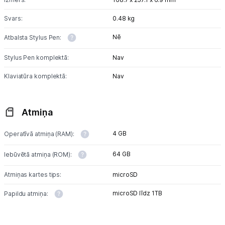
Svars:
0.48 kg
Uzņēmumiem
Nē
Atbalsta Stylus Pen:
Tet pakalpojumi
Stylus Pen komplektā:
Nav
Klaviatūra komplektā:
Nav
Kontakti
Atmiņa
Informācija
4 GB
Operatīvā atmiņa (RAM):
64 GB
Iebūvētā atmiņa (ROM):
Atmiņas kartes tips:
microSD
microSD līdz 1TB
Papildu atmiņa: