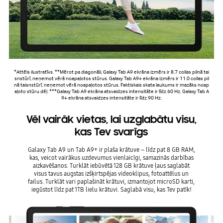
*Attēls ilustratīvs. **Mērot pa diagonāli, Galaxy Tab A9 ekrāna izmērs ir 8.7 collas pilnā tai
snstūrī, neņemot vērā noapaļotos stūrus. Galaxy Tab A9+ ekrāna izmērs ir 11.0 collas pil
nā taisnstūrī, neņemot vērā noapaļotos stūrus. Faktiskais skata laukums ir mazāks noap
aļoto stūru dēļ. ***Galaxy Tab A9 ekrāna atsvaidzes intensitāte ir līdz 60 Hz. Galaxy Tab A
9+ ekrāna atsvaidzes intensitāte ir līdz 90 Hz.
Vēl vairāk vietas, lai uzglabātu visu,
kas Tev svarīgs
Galaxy Tab A9 un Tab A9+ ir plaša krātuve – līdz pat 8 GB RAM,
kas, veicot vairākus uzdevumus vienlaicīgi, samazinās darbības
aizkavēšanos. Turklāt iebūvētā 128 GB krātuve ļaus saglabāt
visus tavus augstas izšķirtspējas videoklipus, fotoattēlus un
failus. Turklāt vari paplašināt krātuvi, izmantojot microSD karti,
iegūstot līdz pat 1TB lielu krātuvi. Saglabā visu, kas Tev patīk!