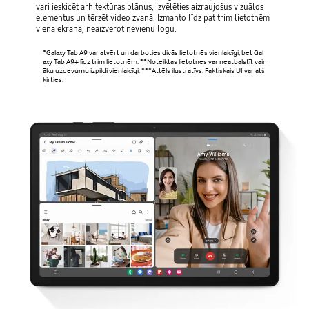
vari ieskicēt arhitektūras plānus, izvēlēties aizraujošus vizuālos
elementus un tērzēt video zvanā. Izmanto līdz pat trim lietotnēm
vienā ekrānā, neaizverot nevienu logu.
*Galaxy Tab A9 var atvērt un darboties divās lietotnēs vienlaicīgi, bet Gal
axy Tab A9+ līdz trim lietotnēm. **Noteiktas lietotnes var neatbalstīt vair
āku uzdevumu izpildi vienlaicīgi. ***Attēls ilustratīvs. Faktiskais UI var atš
ķirties.