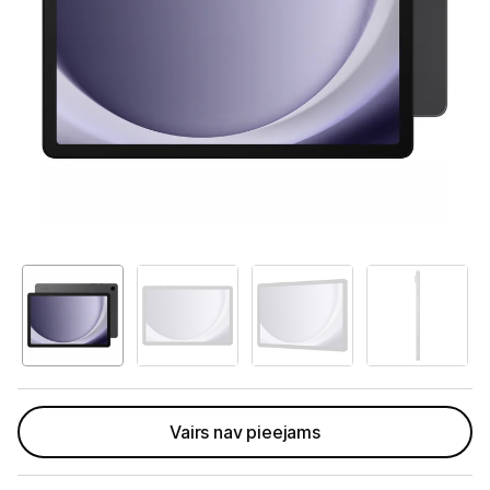
Telefoni, planšetdatori
Telefoni un aksesuāri
Planšetdatori un aksesuāri
Planšetdatori
Somas un apvalki planšetdatoriem
Citi aksesuāri
E-grāmatu lasītāji
E-grāmatu lasītāju aksesuāri
Piederumi
Vairs nav pieejams
Stacionārie un bezvadu telefoni