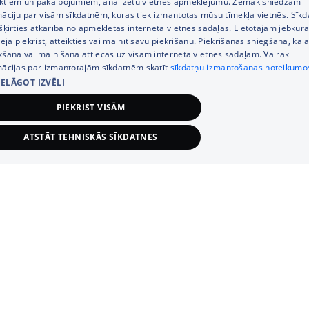
ktiem un pakalpojumiem, analizētu vietnes apmeklējumu. Zemāk sniedzam
RUSSIAN
māciju par visām sīkdatnēm, kuras tiek izmantotas mūsu tīmekļa vietnēs. Sīk
Uzdot jautājumu
šķirties atkarībā no apmeklētās interneta vietnes sadaļas. Lietotājam jebkurā
ENGLISH
pēja piekrist, atteikties vai mainīt savu piekrišanu. Piekrišanas sniegšana, kā a
Tālrunis
+371 67333733
kšana vai mainīšana attiecas uz visām interneta vietnes sadaļām. Vairāk
Klientu apkalpošanas darba laiks:
mācijas par izmantotajām sīkdatnēm skatīt
sīkdatņu izmantošanas noteikumo
IELĀGOT IZVĒLI
Darba dienās 8:00 – 21:00,
S., Sv. 9:00 – 18:00
PIEKRIST VISĀM
Kategorijas
ATSTĀT TEHNISKĀS SĪKDATNES
Informācija
TEHNISKĀS/OBLIGĀTĀS
STATISTIKAS
Noderīgas saites
MĒRĶA (REKLĀMAS)
FUNKCIONĀLĀS
NEKLASIFICĒT
Tehniskās/obligātās
Statistikas
Mērķa (reklāmas)
Funkcionālās
Neklasificētās
iskās/obligātās sīkdatnes nepieciešamas, lai lietotājs varētu brīvi apmeklēt un pārlūkot