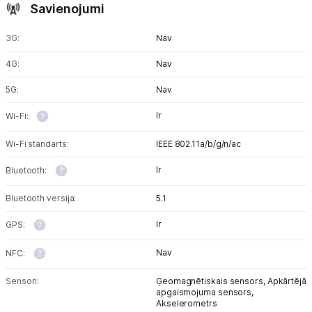
Savienojumi
3G:
Nav
4G:
Nav
5G:
Nav
Ir
Wi-Fi:
Wi-Fi standarts:
IEEE 802.11a/b/g/n/ac
Ir
Bluetooth:
Bluetooth versija:
5.1
Ir
GPS:
Nav
NFC:
Sensori:
Ģeomagnētiskais sensors,
Apkārtējā
apgaismojuma sensors,
Akselerometrs