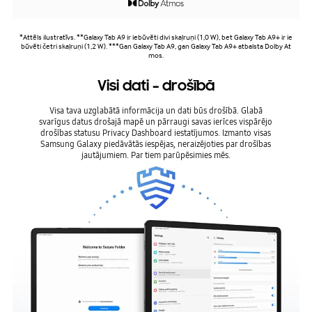
*Attēls ilustratīvs. **Galaxy Tab A9 ir iebūvēti divi skaļruņi (1,0 W), bet Galaxy Tab A9+ ir ie
būvēti četri skaļruņi (1,2 W). ***Gan Galaxy Tab A9, gan Galaxy Tab A9+ atbalsta Dolby At
mos.
Visi dati – drošībā
Visa tava uzglabātā informācija un dati būs drošībā. Glabā
svarīgus datus drošajā mapē un pārraugi savas ierīces vispārējo
drošības statusu Privacy Dashboard iestatījumos. Izmanto visas
Samsung Galaxy piedāvātās iespējas, neraizējoties par drošības
jautājumiem. Par tiem parūpēsimies mēs.