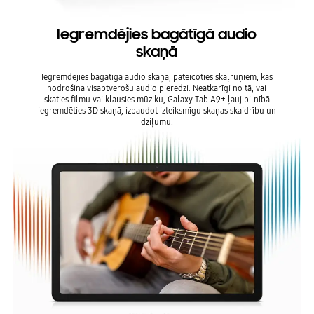
Iegremdējies bagātīgā audio
skaņā
Iegremdējies bagātīgā audio skaņā, pateicoties skaļruņiem, kas
nodrošina visaptverošu audio pieredzi. Neatkarīgi no tā, vai
skaties filmu vai klausies mūziku, Galaxy Tab A9+ ļauj pilnībā
iegremdēties 3D skaņā, izbaudot izteiksmīgu skaņas skaidrību un
dziļumu.