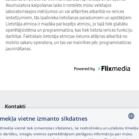
Akumulatora kalpošanas laiks ir noteikts mūsu veiktajos
laboratoriskajos mērījumos un var atšķirties atkarībā no ierīces
iestatījumiem, tās īpašnieka lietošanas paradumiem un apstākļiem.
Lietotāja atmiņa ir mazāka par kopējo atmiņu, jo tajā tiek glabāta
operētājsistēma un programmatūra, kas tiek lietota ierīces funkciju
darbībai. Faktiskais lietotāja atmiņas lielums atšķiras atkarībā no
mobilo sakaru operatora, un tas var mainīties pēc programmatūras
jaunināšanas.
Kontakti
tīmekļa vietne izmanto sīkdatnes
Pasūtījuma statuss
īmekļa vietnē tiek izmantotas sīkdatnes, lai nodrošinātu un uzlabotu tīmekļa
LATVIAN
Veikalu meklētājs
es darbību, sniegtu vietnes apmeklētājiem pielāgotu informāciju par mūsu