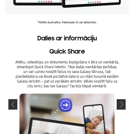
*Attēls ilustratīvs. Faktiskais UI var atšķirties.
Dalies ar informāciju
Quick Share
Ērt
Attēlu, videoklipu un dokumentu kopīgošana ir ātra un vienkārša,
izmantojot Quick Share lietotni. Tikai dažas vienkāršas darbības,
Turpi
un vari uzreiz nosūtīt failus no sava Galaxy tālruņa, Tab
kontā. V
planšetdatora vai Book portatīvā datora uz citām tuvumā esošām
infor
Galaxy ierīcēm – pat uz vairākām ierīcēm. Vēlies nosūtīt failu uz
citu ierīci, kas nav Galaxy? Tas būs tikpat vienkārši.