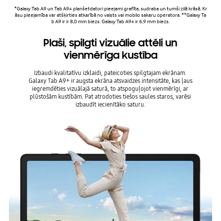
*Galaxy Tab A9 un Tab A9+ planšetdatori pieejami grafīta, sudraba un tumši zilā krāsā. Kr
āsu pieejamība var atšķirties atkarībā no valsts vai mobilo sakaru operatora. **Galaxy Ta
b A9 ir ir 8,0 mm biezs. Galaxy Tab A9+ ir 6,9 mm biezs.
Plaši, spilgti vizuālie attēli un
vienmērīga kustība
Izbaudi kvalitatīvu izklaidi, pateicoties spilgtajam ekrānam.
Galaxy Tab A9+ ir augsta ekrāna atsvaidzes intensitāte, kas ļaus
iegremdēties vizuālajā saturā, to atspoguļojot vienmērīgi, ar
plūstošām kustībām. Pat atrodoties tiešos saules staros, varēsi
izbaudīt iecienītāko saturu.