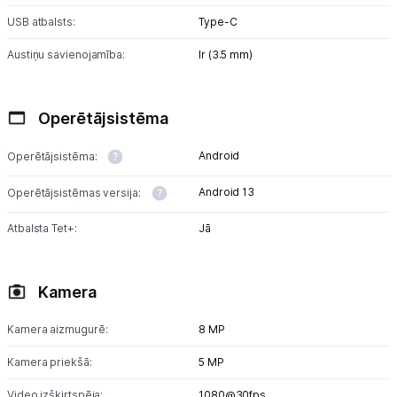
USB atbalsts:
Type-C
Austiņu savienojamība:
Ir (3.5 mm)
Operētājsistēma
Android
Operētājsistēma:
Android 13
Operētājsistēmas versija:
Atbalsta Tet+:
Jā
Kamera
Kamera aizmugurē:
8 MP
Kamera priekšā:
5 MP
Video izšķirtspēja:
1080@30fps