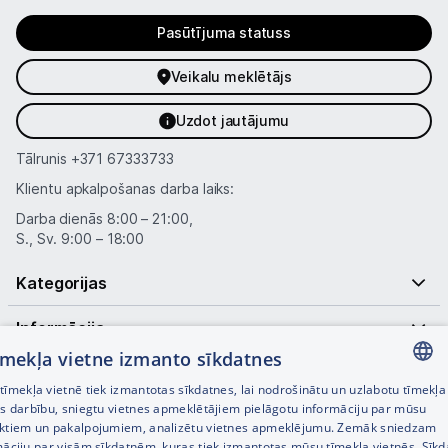
Pasūtījuma statuss
Veikalu meklētājs
Uzdot jautājumu
Tālrunis
+371 67333733
Klientu apkalpošanas darba laiks:
Darba dienās 8:00 – 21:00,
S., Sv. 9:00 – 18:00
Kategorijas
Informācija
tīmekļa vietne izmanto sīkdatnes
Noderīgas saites
īmekļa vietnē tiek izmantotas sīkdatnes, lai nodrošinātu un uzlabotu tīmekļa
LATVIAN
es darbību, sniegtu vietnes apmeklētājiem pielāgotu informāciju par mūsu
ktiem un pakalpojumiem, analizētu vietnes apmeklējumu. Zemāk sniedzam
RUSSIAN
māciju par visām sīkdatnēm, kuras tiek izmantotas mūsu tīmekļa vietnēs. Sīk