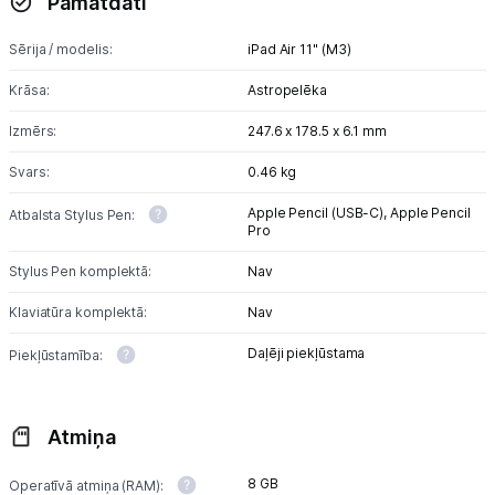
Pamatdati
Sērija / modelis:
iPad Air 11" (M3)
Krāsa:
Astropelēka
Izmērs:
247.6 x 178.5 x 6.1 mm
Svars:
0.46 kg
Apple Pencil (USB-C),
Apple Pencil
Atbalsta Stylus Pen:
Pro
Stylus Pen komplektā:
Nav
Klaviatūra komplektā:
Nav
Daļēji piekļūstama
Piekļūstamība:
Atmiņa
8 GB
Operatīvā atmiņa (RAM):