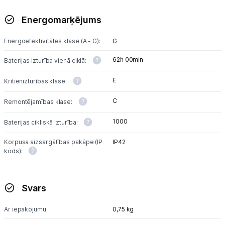
Energomarķējums
Energoefektivitātes klase (A - G):
G
62h 00min
Baterijas izturība vienā ciklā:
E
Kritienizturības klase:
C
Remontējamības klase:
1000
Baterijas cikliskā izturība:
Korpusa aizsargātības pakāpe (IP
IP42
kods):
Svars
Ar iepakojumu:
0,75 kg