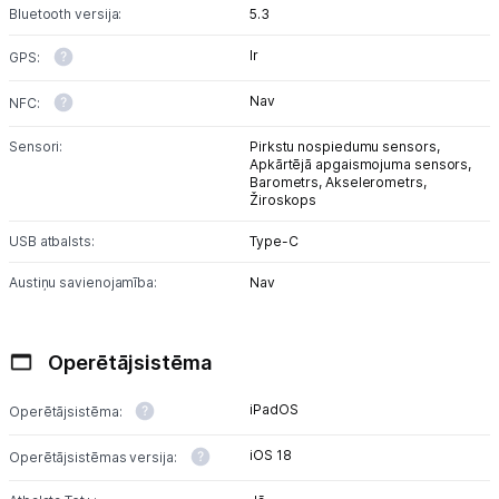
Bluetooth versija:
5.3
Ir
GPS:
Nav
NFC:
Sensori:
Pirkstu nospiedumu sensors,
Apkārtējā apgaismojuma sensors,
Barometrs,
Akselerometrs,
Žiroskops
USB atbalsts:
Type-C
Austiņu savienojamība:
Nav
Operētājsistēma
iPadOS
Operētājsistēma:
iOS 18
Operētājsistēmas versija: