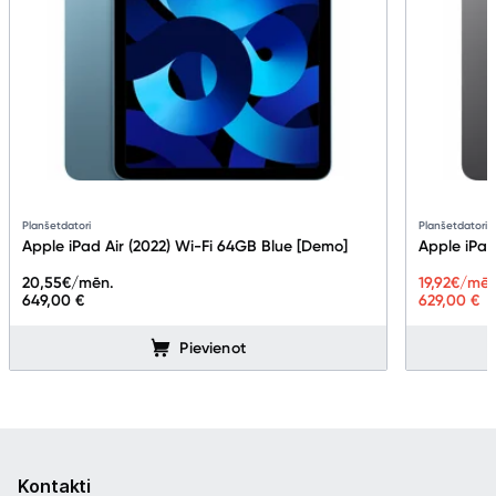
Planšetdatori
Planšetdatori
Apple iPad Air (2022) Wi-Fi 64GB Blue [Demo]
Apple iPad
20,55
€/mēn.
19,92
€/mēn
649,00 €
629,00 €
Pievienot
Kontakti