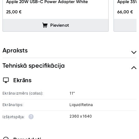
Apple 20W USB-C Power Adapter White
Apple 35W
Uzņēmumiem
25,00 €
66,00 €
Tet pakalpojumi
Pievienot
Kontakti
Apraksts
Informācija
Tehniskā specifikācija
Ekrāns
Ekrāna izmērs (collas):
11"
Ekrāna tips:
Liquid Retina
2360 x 1640
Izšķirtspēja: