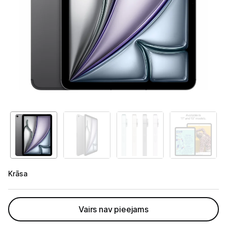
Telefoni, planšetdatori
Telefoni un aksesuāri
Planšetdatori un aksesuāri
Planšetdatori
Somas un apvalki planšetdatoriem
Citi aksesuāri
E-grāmatu lasītāji
Piederumi
Krāsa
Stacionārie un bezvadu telefoni
Viedierīces
Vairs nav pieejams