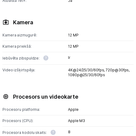
Atbalsta Tet+:
Jā
Kamera
Kamera aizmugurē:
12 MP
Kamera priekšā:
12 MP
Ir
Iebūvēta zibspuldze:
Video izšķirtspēja:
4K@24/25/30/60fps,
720p@30fps,
1080p@25/30/60fps
Procesors un videokarte
Procesoru platforma:
Apple
Procesors (CPU):
Apple M3
8
Procesora kodolu skaits: