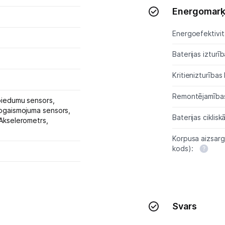
Energomar
Energoefektivitā
Baterijas izturīb
Kritienizturības
Remontējamības
piedumu sensors,
pgaismojuma sensors,
Baterijas ciklisk
Akselerometrs,
Korpusa aizsarg
kods):
Svars