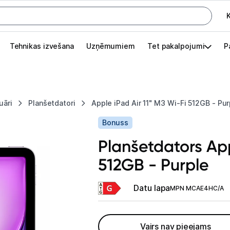
K
G
Tehnikas izvešana
Uzņēmumiem
Tet pakalpojumi
P
Pieslēgties
Pasūtījuma statuss
uāri
Planšetdatori
Apple iPad Air 11" M3 Wi-Fi 512GB - Pur
Akcijas
Bonuss
Outlet
Planšetdators App
apā.
512GB - Purple
Izvēlies kāroto ierīci izdevīgāk!
TV un audio
Datu lapa
MPN MCAE4HC/A
Datortehnika
Vairs nav pieejams