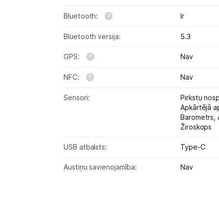
Bluetooth:
Ir
Bluetooth versija:
5.3
GPS:
Nav
NFC:
Nav
Sensori:
Pirkstu nos
Apkārtējā a
Barometrs,
Žiroskops
USB atbalsts:
Type-C
Austiņu savienojamība:
Nav