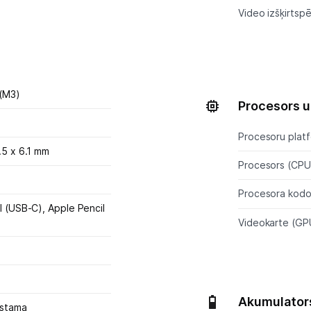
Video izšķirtspē
 (M3)
Procesors u
Procesoru plat
.5 x 6.1 mm
Procesors (CPU
Procesora kodol
l (USB-C),
Apple Pencil
Videokarte (GP
Akumulator
ūstama