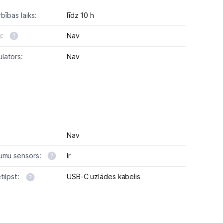
bības laiks:
līdz 10 h
e:
Nav
lators:
Nav
Nav
dumu sensors:
Ir
tilpst:
USB-C uzlādes kabelis