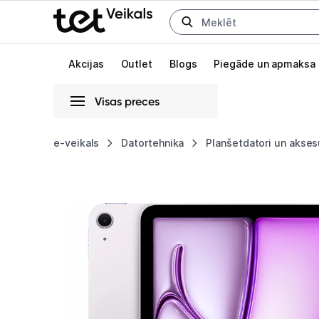
Uz kategorijam
Uz galveno saturu
Akcijas
Outlet
Blogs
Piegāde un apmaksa
Visas preces
Gaišā
Tumšā
Sistēmas
e-veikals
Datortehnika
Planšetdatori un akses
Planšetdators
Animācijas
Apple
Globāls iestatījums animāciju aktivizēšanai vai deaktivizēšanai visā l
iPad
Air
11"
M3
Wi-