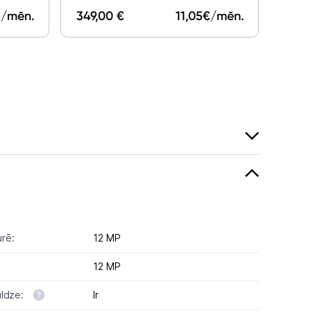
249,
/mēn.
349,00 €
11,05
€/mēn.
rē:
12 MP
12 MP
uldze:
Ir