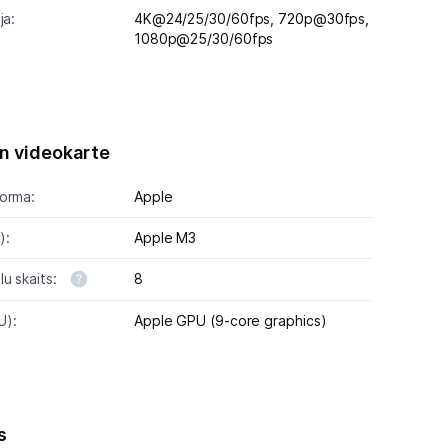
ja:
4K@24/25/30/60fps,
720p@30fps,
1080p@25/30/60fps
n videokarte
forma:
Apple
):
Apple M3
u skaits:
8
U):
Apple GPU (9-core graphics)
s