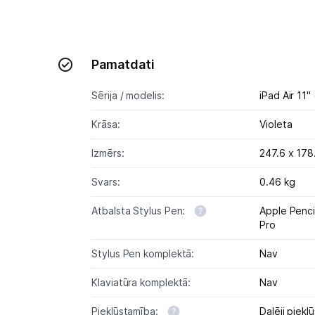
Pamatdati
Sērija / modelis:
iPad Air 11"
Krāsa:
Violeta
Izmērs:
247.6 x 178
Svars:
0.46 kg
Atbalsta Stylus Pen:
Apple Penci
Pro
Stylus Pen komplektā:
Nav
Klaviatūra komplektā:
Nav
Piekļūstamība:
Daļēji piekļ