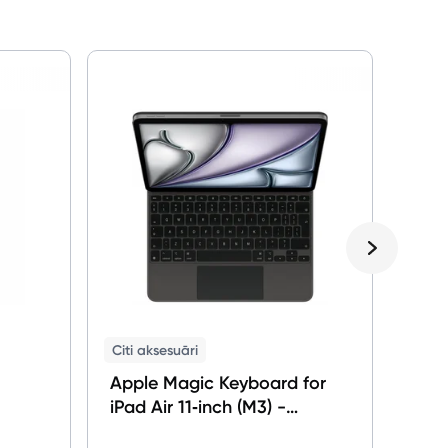
Austi
Appl
Citi aksesuāri
Apple Magic Keyboard for
iPad Air 11‑inch (M3) -
International English - Black