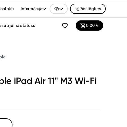
ontakti
Informācija
Pieslēgties
alvenes izvēlne
asūtījuma statuss
0,00
€
ple
le iPad Air 11" M3 Wi-Fi