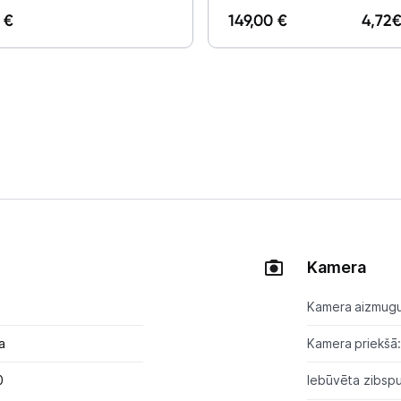
 €
149,00 €
4,72
€
Uzņēmumiem
Tet pakalpojumi
Kontakti
Informācija
Kamera
Kamera aizmugu
a
Kamera priekšā:
0
Iebūvēta zibsp