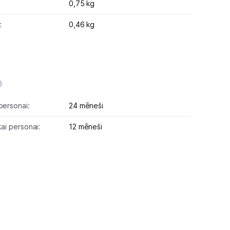
0,75 kg
:
0,46 kg
personai:
24 mēneši
kai personai:
12 mēneši