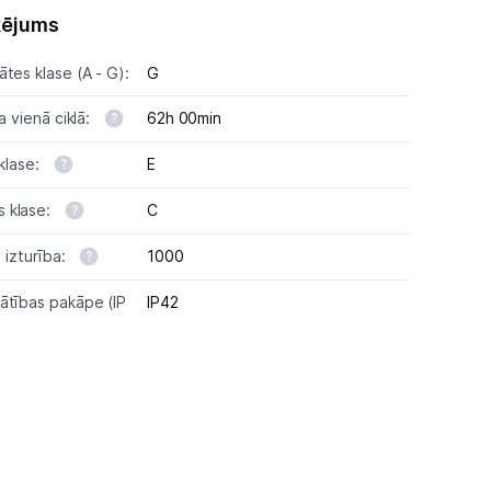
ķējums
tes klase (A - G):
G
a vienā ciklā:
62h 00min
 klase:
E
 klase:
C
ā izturība:
1000
ātības pakāpe (IP
IP42