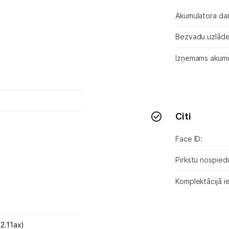
Akumulatora dar
Bezvadu uzlād
Izņemams akumu
Citi
Face ID:
Pirkstu nospie
Komplektācijā ie
02.11ax)