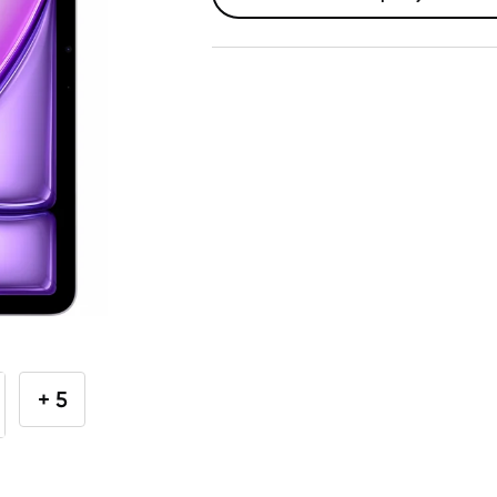
Telefoni, planšetdatori
Telefoni un aksesuāri
Planšetdatori un aksesuāri
Planšetdatori
Somas un apvalki planšetdatoriem
Citi aksesuāri
E-grāmatu lasītāji
E-grāmatu lasītāju aksesuāri
+ 5
Piederumi
Stacionārie un bezvadu telefoni