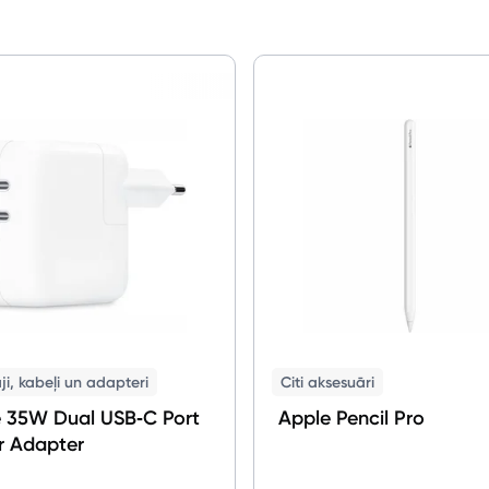
Viedierīces
Sadzīves tehnika
Skaistumkopšana
Sports un atpūta
Ražotāju atjaunota tehnika
Vēlmju saraksts
Blogs
i, kabeļi un adapteri
Citi aksesuāri
 35W Dual USB‑C Port
Apple Pencil Pro
Piegāde un apmaksa
r Adapter
Tehnikas izvešana