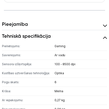
Uzņēmumiem
Tet pakalpojumi
Pieejamība
Kontakti
Tehniskā specifikācija
Informācija
Pielietojums:
Gaming
Savienojums:
Ar vadu
Sensora izšķirtspēja:
100 - 8500 dpi
Kustības uztveršanas tehnoloģija:
Optika
Pogu skaits:
6
Krāsa:
Melna
Ar iepakojumu:
0,27 kg