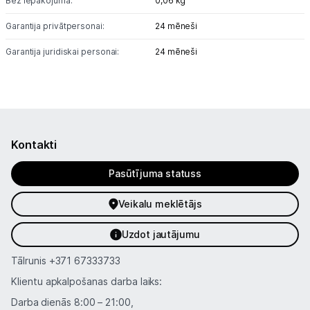
Bez iepakojuma:
0,06 kg
Garantija privātpersonai:
24 mēneši
Garantija juridiskai personai:
24 mēneši
Kontakti
Pasūtījuma statuss
Veikalu meklētājs
Uzdot jautājumu
Tālrunis
+371 67333733
Klientu apkalpošanas darba laiks:
Darba dienās 8:00 – 21:00,