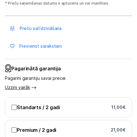
Sadzīves tehnika
* Preču saņemšanas datums ir aptuvens un var mainīties.
Skaistumkopšana
Preču salīdzināšana
Sports un atpūta
Ražotāju atjaunota tehnika
Pievienot sarakstam
Vēlmju saraksts
Pagarinātā garantija
Pagarini garantiju savai precei
Blogs
Uzzini vairāk
Piegāde un apmaksa
Standarts
/ 2 gadi
11,00
€
Tehnikas izvešana
Premium
/ 2 gadi
21,00
€