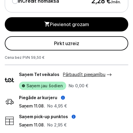
2,28
€
InCredit nomaksa
/mēn.
Monitoru stiprinājumi
Pievienot grozam
Spēļu konsoles un piederumi
Datu nesēji
Pirkt uzreiz
Projektori un ekrāni
Cena bez PVN 59,50 €
Tīkla iekārtas
Piegādes
Saņem Tet veikalos
Pārbaudīt pieejamību
veidi
Drukas iekārtas
Saņem jau šodien
No 0,00 €
Biroja piederumi
Piegāde ar kurjeru
Telefoni, planšetdatori
Saņem 11.08.
No 4,95 €
Saņem pick-up punktos
Viedierīces
Saņem 11.08.
No 2,95 €