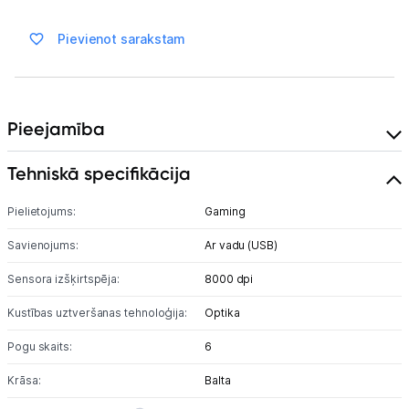
Sadzīves tehnika
Pievienot sarakstam
Skaistumkopšana
Sports un atpūta
Pieejamība
Ražotāju atjaunota tehnika
Tehniskā specifikācija
Vēlmju saraksts
Pielietojums:
Gaming
Savienojums:
Ar vadu (USB)
Blogs
Sensora izšķirtspēja:
8000 dpi
Piegāde un apmaksa
Kustības uztveršanas tehnoloģija:
Optika
Pogu skaits:
6
Tehnikas izvešana
Krāsa:
Balta