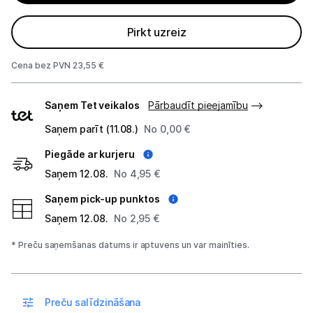
Monitoru stiprinājumi
Pirkt uzreiz
Spēļu konsoles un piederumi
Cena bez PVN 23,55 €
Datu nesēji
Piegādes
Saņem Tet veikalos
Pārbaudīt pieejamību
veidi
Projektori un ekrāni
Saņem parīt (11.08.)
No 0,00 €
Tīkla iekārtas
Piegāde ar kurjeru
Saņem 12.08.
No 4,95 €
Drukas iekārtas
Saņem pick-up punktos
Biroja piederumi
Saņem 12.08.
No 2,95 €
Telefoni, planšetdatori
* Preču saņemšanas datums ir aptuvens un var mainīties.
Viedierīces
Preču salīdzināšana