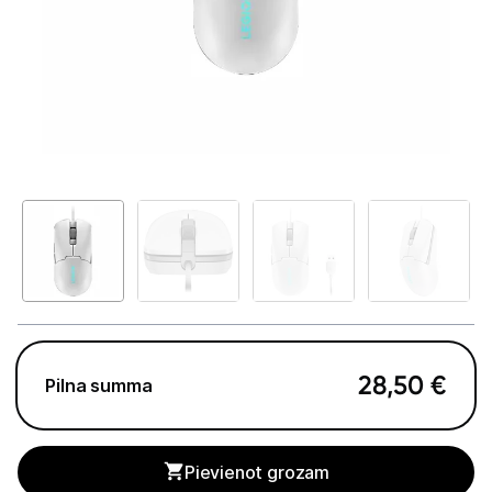
GAMING pasaule >
Portatīvie datori un piederumi
Audio
Stacionārie datori un piederumi
Stacionārie datori
Monitori
Peles
Klaviatūras
28,50
€
Pilna summa
Web kameras
Gaming krēsli un galdi
Pievienot grozam
Paliktņi pelēm