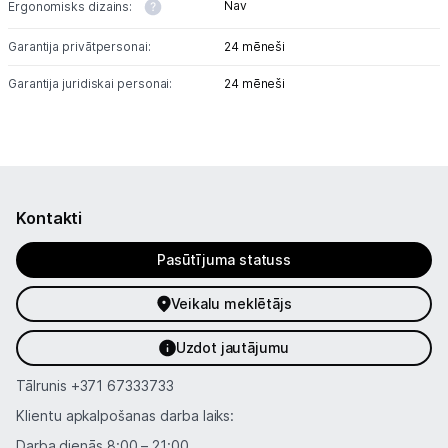
Uzņēmumiem
Nav
Ergonomisks dizains:
Garantija privātpersonai:
24 mēneši
Tet pakalpojumi
Garantija juridiskai personai:
24 mēneši
Kontakti
Informācija
Kontakti
Pasūtījuma statuss
Veikalu meklētājs
Uzdot jautājumu
Tālrunis
+371 67333733
Klientu apkalpošanas darba laiks:
Darba dienās 8:00 – 21:00,