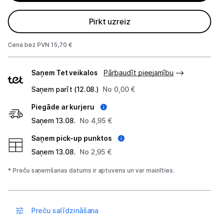
Monitoru stiprinājumi
Pirkt uzreiz
Spēļu konsoles un piederumi
Cena bez PVN 15,70 €
Datu nesēji
Piegādes
Saņem Tet veikalos
Pārbaudīt pieejamību
veidi
Projektori un ekrāni
Saņem parīt (12.08.)
No 0,00 €
Tīkla iekārtas
Piegāde ar kurjeru
Saņem 13.08.
No 4,95 €
Drukas iekārtas
Saņem pick-up punktos
Biroja piederumi
Saņem 13.08.
No 2,95 €
* Preču saņemšanas datums ir aptuvens un var mainīties.
Telefoni, planšetdatori
Viedierīces
Preču salīdzināšana