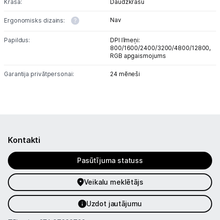
Uzņēmumiem
Krāsa:
Daudzkrāsu
Nav
Ergonomisks dizains:
Tet pakalpojumi
Papildus:
DPI līmeņi:
800/1600/2400/3200/4800/12800,
RGB apgaismojums
Kontakti
Garantija privātpersonai:
24 mēneši
Informācija
Kontakti
Pasūtījuma statuss
Veikalu meklētājs
Uzdot jautājumu