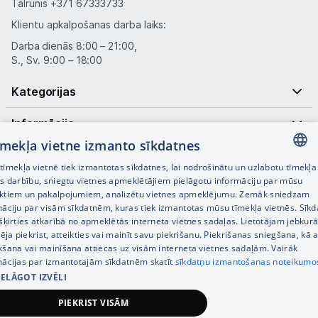
Tālrunis
+371 67333733
Klientu apkalpošanas darba laiks:
Darba dienās 8:00 – 21:00,
S., Sv. 9:00 – 18:00
Kategorijas
Informācija
tīmekļa vietne izmanto sīkdatnes
Noderīgas saites
īmekļa vietnē tiek izmantotas sīkdatnes, lai nodrošinātu un uzlabotu tīmekļa
LATVIAN
es darbību, sniegtu vietnes apmeklētājiem pielāgotu informāciju par mūsu
ktiem un pakalpojumiem, analizētu vietnes apmeklējumu. Zemāk sniedzam
RUSSIAN
māciju par visām sīkdatnēm, kuras tiek izmantotas mūsu tīmekļa vietnēs. Sīk
šķirties atkarībā no apmeklētās interneta vietnes sadaļas. Lietotājam jebkurā
ENGLISH
pēja piekrist, atteikties vai mainīt savu piekrišanu. Piekrišanas sniegšana, kā a
kšana vai mainīšana attiecas uz visām interneta vietnes sadaļām. Vairāk
mācijas par izmantotajām sīkdatnēm skatīt
sīkdatņu izmantošanas noteikumo
IELĀGOT IZVĒLI
© SIA Tet 2026 -
Visas cenas norādītas EUR ar PVN 21%
PIEKRIST VISĀM
Interneta veikala izstrāde —