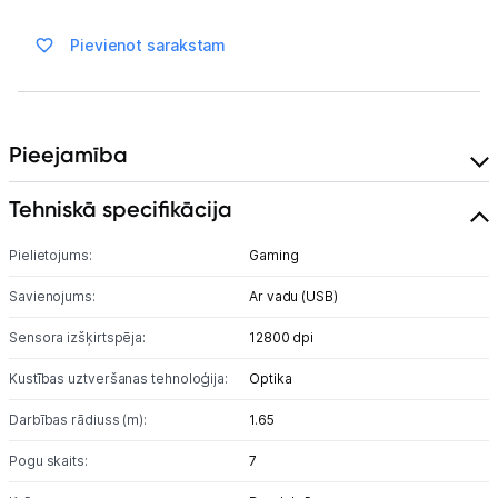
Sadzīves tehnika
Pievienot sarakstam
Skaistumkopšana
Sports un atpūta
Pieejamība
Ražotāju atjaunota tehnika
Tehniskā specifikācija
Vēlmju saraksts
Pielietojums:
Gaming
Savienojums:
Ar vadu (USB)
Blogs
Sensora izšķirtspēja:
12800 dpi
Piegāde un apmaksa
Kustības uztveršanas tehnoloģija:
Optika
Darbības rādiuss (m):
1.65
Tehnikas izvešana
Pogu skaits:
7