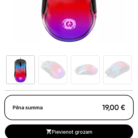
GAMING pasaule >
Portatīvie datori un piederumi
Audio
Stacionārie datori un piederumi
Stacionārie datori
Monitori
Peles
Klaviatūras
19,00
€
Pilna summa
Web kameras
Gaming krēsli un galdi
Pievienot grozam
Paliktņi pelēm