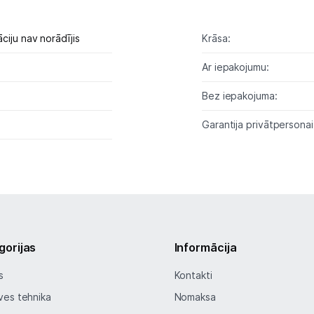
Studijas skaņas aprīkojums
ciju nav norādījis
Krāsa:
Datortehnika
Ar iepakojumu:
Telefoni, planšetdatori
Bez iepakojuma:
Garantija privātpersonai
Viedierīces
Sadzīves tehnika
Skaistumkopšana
Sports un atpūta
gorijas
Informācija
Ražotāju atjaunota tehnika
s
Kontakti
ves tehnika
Nomaksa
Vēlmju saraksts