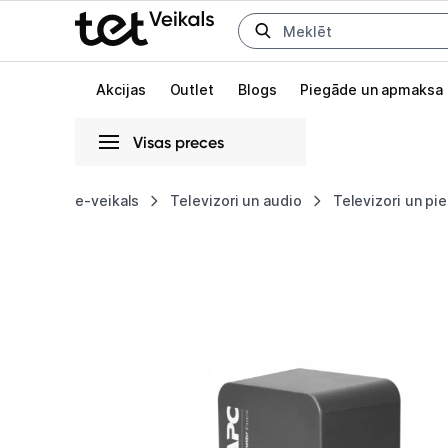
Uz kategorijam
Uz galveno saturu
Akcijas
Outlet
Blogs
Piegāde un apmaksa
Visas preces
Gaišā
Tumšā
Sistēmas
e-veikals
Televizori un audio
Televizori un pi
Pārsprieguma
Animācijas
aizsargs
Globāls iestatījums animāciju aktivizēšanai vai deaktivizēšanai visā l
APC
PM1WB-
GR