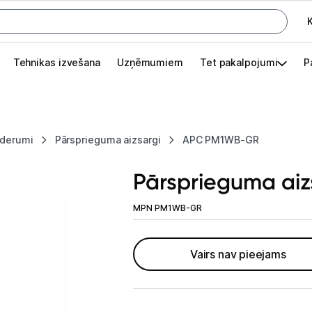
K
G
Tehnikas izvešana
Uzņēmumiem
Tet pakalpojumi
P
Pieslēgties
Pasūtījuma statuss
ederumi
Pārsprieguma aizsargi
APC PM1WB-GR
Akcijas
Pārsprieguma a
Outlet
apā.
MPN PM1WB-GR
Izvēlies kāroto ierīci izdevīgāk!
TV un audio
Vairs nav pieejams
Televizori un piederumi