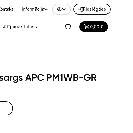
ontakti
Informācija
Pieslēgties
alvenes izvēlne
asūtījuma statuss
0,00
€
izsargs APC PM1WB-GR