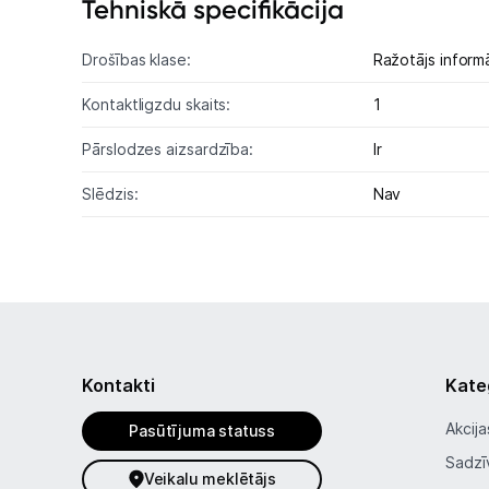
Tehniskā specifikācija
Drošības klase:
Ražotājs informā
Kontaktligzdu skaits:
1
Pārslodzes aizsardzība:
Ir
Slēdzis:
Nav
Kontakti
Kate
Akcija
Pasūtījuma statuss
Sadzī
Veikalu meklētājs