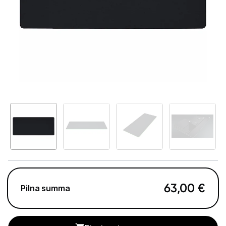
GAMING pasaule >
Portatīvie datori un piederumi
Audio
Stacionārie datori un piederumi
Stacionārie datori
Monitori
Peles
Klaviatūras
Web kameras
63,00
€
Pilna summa
Gaming krēsli un galdi
Paliktņi pelēm