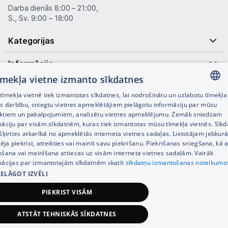
Darba dienās 8:00 – 21:00,
S., Sv. 9:00 – 18:00
Kategorijas
Informācija
tīmekļa vietne izmanto sīkdatnes
Noderīgas saites
īmekļa vietnē tiek izmantotas sīkdatnes, lai nodrošinātu un uzlabotu tīmekļa
LATVIAN
es darbību, sniegtu vietnes apmeklētājiem pielāgotu informāciju par mūsu
ktiem un pakalpojumiem, analizētu vietnes apmeklējumu. Zemāk sniedzam
RUSSIAN
māciju par visām sīkdatnēm, kuras tiek izmantotas mūsu tīmekļa vietnēs. Sīk
šķirties atkarībā no apmeklētās interneta vietnes sadaļas. Lietotājam jebkurā
ENGLISH
pēja piekrist, atteikties vai mainīt savu piekrišanu. Piekrišanas sniegšana, kā a
kšana vai mainīšana attiecas uz visām interneta vietnes sadaļām. Vairāk
mācijas par izmantotajām sīkdatnēm skatīt
sīkdatņu izmantošanas noteikumo
IELĀGOT IZVĒLI
© SIA Tet 2026 -
Visas cenas norādītas EUR ar PVN 21%
PIEKRIST VISĀM
Interneta veikala izstrāde —
ATSTĀT TEHNISKĀS SĪKDATNES
63,00
€
Pievienot grozam