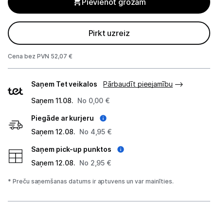
Pievienot grozam
Monitoru stiprinājumi
Pirkt uzreiz
Spēļu konsoles un piederumi
Cena bez PVN 52,07 €
Datu nesēji
Piegādes
Saņem Tet veikalos
Pārbaudīt pieejamību
Projektori un ekrāni
veidi
Saņem 11.08.
No 0,00 €
Tīkla iekārtas
Piegāde ar kurjeru
Drukas iekārtas
Saņem 12.08.
No 4,95 €
Biroja piederumi
Saņem pick-up punktos
Saņem 12.08.
No 2,95 €
Telefoni, planšetdatori
* Preču saņemšanas datums ir aptuvens un var mainīties.
Viedierīces