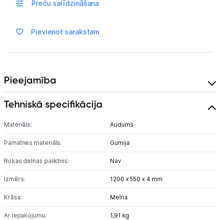
Sadzīves tehnika
Preču salīdzināšana
Skaistumkopšana
Pievienot sarakstam
Sports un atpūta
Ražotāju atjaunota tehnika
Pieejamība
Tehniskā specifikācija
Vēlmju saraksts
Materiāls:
Audums
Blogs
Pamatnes materiāls:
Gumija
Rokas delnas paliktnis:
Nav
Piegāde un apmaksa
Izmērs:
1200 x 550 x 4 mm
Tehnikas izvešana
Krāsa:
Melna
Ar iepakojumu:
1,91 kg