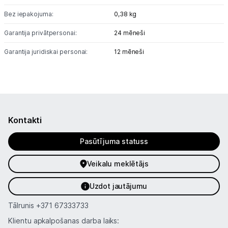
Uzņēmumiem
Bez iepakojuma:
0,38 kg
Tet pakalpojumi
Garantija privātpersonai:
24 mēneši
Garantija juridiskai personai:
12 mēneši
Kontakti
Informācija
Kontakti
Pasūtījuma statuss
Veikalu meklētājs
Uzdot jautājumu
Tālrunis
+371 67333733
Klientu apkalpošanas darba laiks: