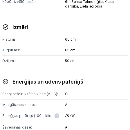
Kāpēc izvēlēties šo:
6th Sense Tehnoloģija,
Klusa
darbība,
Liela ietilpība
Izmēri
Platums:
60 cm
Augstums:
85 cm
Dziļums:
59 cm
Enerģijas un ūdens patēriņš
Energoefektivitātes klase (A - G):
C
Mazgāšanas klase:
A
76kWh
Enerģijas patēriņš (100 cikli):
Žāvēšanas klase:
A