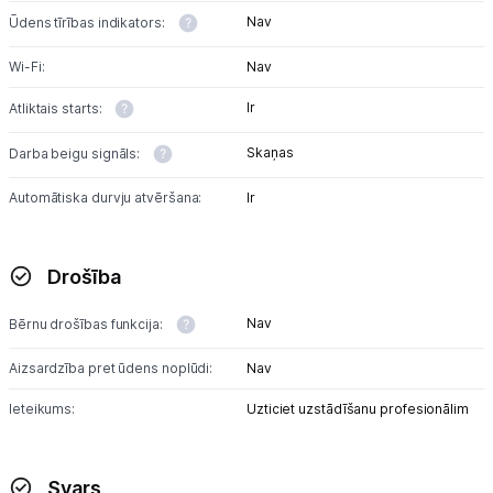
Nav
Ūdens tīrības indikators:
Wi-Fi:
Nav
Ir
Atliktais starts:
Skaņas
Darba beigu signāls:
Automātiska durvju atvēršana:
Ir
Drošība
Nav
Bērnu drošības funkcija:
Aizsardzība pret ūdens noplūdi:
Nav
Ieteikums:
Uzticiet uzstādīšanu profesionālim
Svars