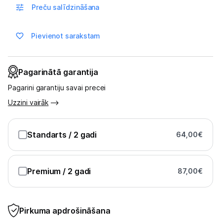
Skaistumkopšana
Preču salīdzināšana
Sports un atpūta
Pievienot sarakstam
Ražotāju atjaunota tehnika
Pagarinātā garantija
Vēlmju saraksts
Pagarini garantiju savai precei
Uzzini vairāk
Blogs
Standarts
/ 2 gadi
64,00
€
Piegāde un apmaksa
Premium
Tehnikas izvešana
/ 2 gadi
87,00
€
Uzņēmumiem
Pirkuma apdrošināšana