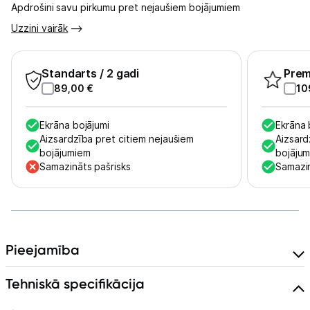
Apdrošini savu pirkumu pret nejaušiem bojājumiem
Tet pakalpojumi
Uzzini vairāk
Kontakti
Standarts
/ 2 gadi
Pre
89,00
€
10
Informācija
Ekrāna bojājumi
Ekrāna 
Aizsardzība pret citiem nejaušiem
Aizsard
bojājumiem
bojāju
Samazināts pašrisks
Samazin
Pieejamība
Tehniskā specifikācija