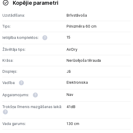
Kopējie parametri
Uzstādīšana:
Brīvstāvoša
Tips:
Pilnizmēra 60 cm
15
Ietilpība komplektos:
Žāvētāja tips:
AirDry
Krāsa:
Nerūsējoša tērauda
Displejs:
Jā
Elektroniska
Vadība:
Nav
Apgaismojums:
Trokšņa līmenis mazgāšanas laikā:
41dB
Vada garums:
130 cm