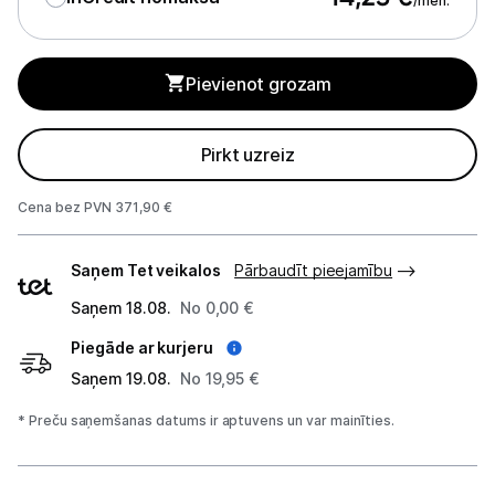
/mēn.
Sadzīves tehnikas aksesuāri
Plītis
Pievienot grozam
Tvaika nosūcēji
Pirkt uzreiz
Aksesuāri tvaika nosūcējiem
Iebūvējamā tehnika
Cena bez PVN 371,90 €
Piegādes
Mazā tehnika
Saņem Tet veikalos
Pārbaudīt pieejamību
veidi
Kafijas pagatavošana
Saņem 18.08.
No 0,00 €
Piegāde ar kurjeru
Mazā virtuves tehnika
Saņem 19.08.
No 19,95 €
Klimata iekārtas
* Preču saņemšanas datums ir aptuvens un var mainīties.
Apģērbu kopšana