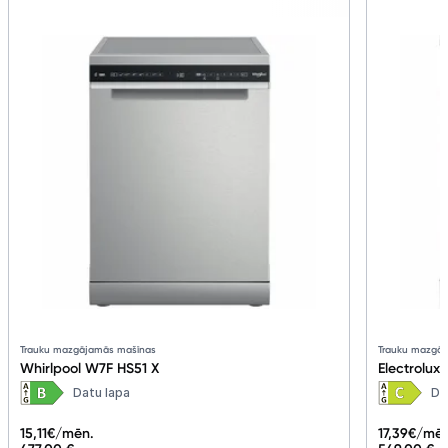
Trauku mazgājamās mašīnas
Trauku mazgā
Whirlpool W7F HS51 X
Electrolux
Datu lapa
Da
15,11
€/mēn.
17,39
€/mēn