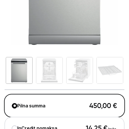
Telefoni, planšetdatori
Viedierīces
Sadzīves tehnika
Lielā tehnika
Ledusskapji
Saldētavas
Vīna skapji
Trauku mazgājamās mašīnas
450,00
€
Pilna summa
Veļas mašīnas
Veļas žāvētāji
14,25
€
InCredit nomaksa