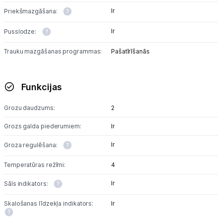
Ir
Priekšmazgāšana:
Ir
Pusslodze:
Trauku mazgāšanas programmas:
Pašatīrīšanās
Funkcijas
Grozu daudzums:
2
Grozs galda piederumiem:
Ir
Ir
Groza regulēšana:
Temperatūras režīmi:
4
Ir
Sāls indikators:
Skalošanas līdzekļa indikators:
Ir