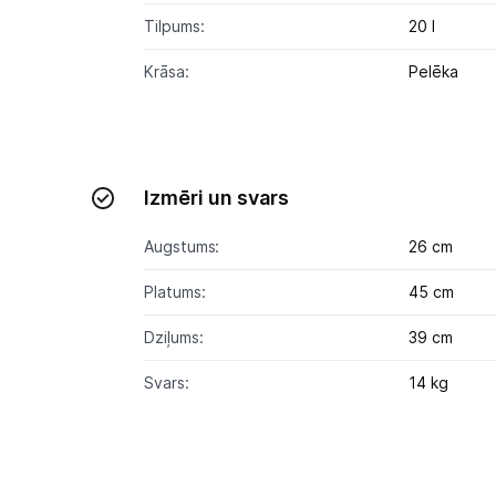
Tilpums:
20 l
Krāsa:
Pelēka
Izmēri un svars
Augstums:
26 cm
Platums:
45 cm
Dziļums:
39 cm
Svars:
14 kg