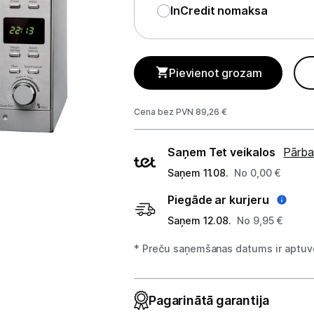
Telefoni, planšetdatori
InCredit nomaksa
Viedierīces
Sadzīves tehnika
Pievienot grozam
Lielā tehnika
Cena bez PVN 89,26 €
Iebūvējamā tehnika
Piegādes
Saņem Tet veikalos
Pārba
veidi
Mazā tehnika
Saņem 11.08.
No 0,00 €
Kafijas pagatavošana
Piegāde ar kurjeru
Saņem 12.08.
No 9,95 €
Mazā virtuves tehnika
* Preču saņemšanas datums ir aptuve
Mikroviļņu krāsnis
Tējkannas
Pagarinātā garantija