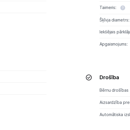
Taimeris:
Skaistumkopšana
Šķīvja diametrs:
Sports un atpūta
Iekšējais pārklā
Ražotāju atjaunota tehnika
Apgaismojums:
Vēlmju saraksts
Drošība
Blogs
Bērnu drošības 
Piegāde un apmaksa
Aizsardzība pre
Tehnikas izvešana
Automātiska izs
Uzņēmumiem