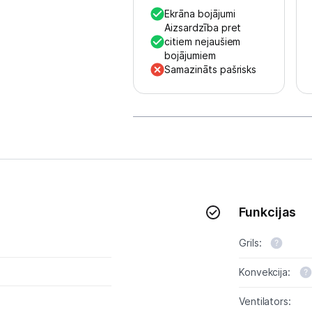
Multivārāmie katli
Ekrāna bojājumi
Aizsardzība pret
Friteri
citiem nejaušiem
bojājumiem
Vakuuma iepakotāji
Samazināts pašrisks
Virtuves svari
Ūdens gāzēšanas aparāti
Mazās cepeškrāsnis
Mazās plītis
Funkcijas
Ledus un saldējuma mašīnas
Grils:
Mazās virtuves tehnikas aksesuāri
Konvekcija:
Klimata iekārtas
Ventilators:
Apģērbu kopšana