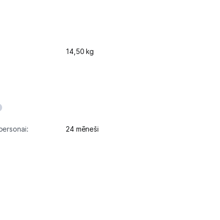
14,50 kg
personai:
24 mēneši