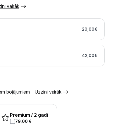
ini vairāk
20,00
€
42,00
€
šiem bojājumiem
Uzzini vairāk
Premium
/ 2 gadi
79,00
€