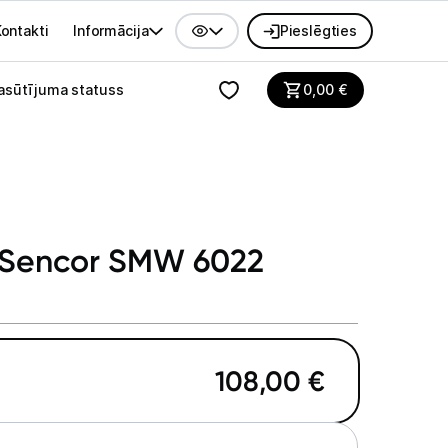
ontakti
Informācija
Pieslēgties
alvenes izvēlne
asūtījuma statuss
0,00
€
s Sencor SMW 6022
108,00
€