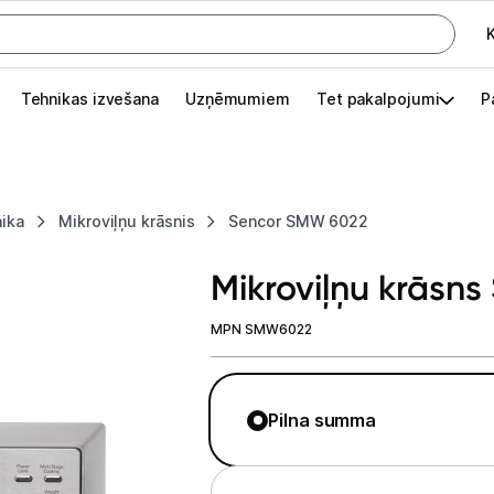
K
G
Tehnikas izvešana
Uzņēmumiem
Tet pakalpojumi
P
Pieslēgties
Pasūtījuma statuss
nika
Mikroviļņu krāsnis
Sencor SMW 6022
Akcijas
Mikroviļņu krāsn
Outlet
apā.
MPN SMW6022
Izvēlies kāroto ierīci izdevīgāk!
TV un audio
Pilna summa
Datortehnika