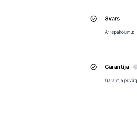
Tet pakalpojumi
Svars
Ar iepakojumu:
Kontakti
Informācija
Garantija
Garantija privāt