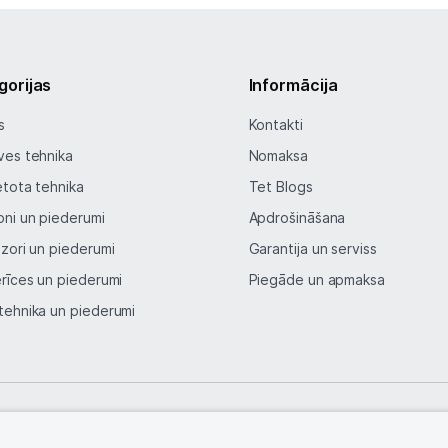
gorijas
Informācija
s
Kontakti
ves tehnika
Nomaksa
etota tehnika
Tet Blogs
oni un piederumi
Apdrošināšana
izori un piederumi
Garantija un serviss
erīces un piederumi
Piegāde un apmaksa
tehnika un piederumi