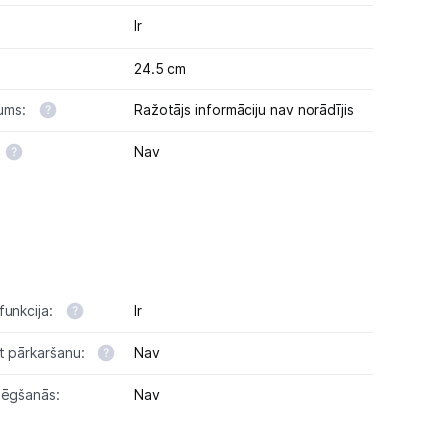
Ir
24.5 cm
jums:
Ražotājs informāciju nav norādījis
Nav
funkcija:
Ir
t pārkaršanu:
Nav
lēgšanās:
Nav