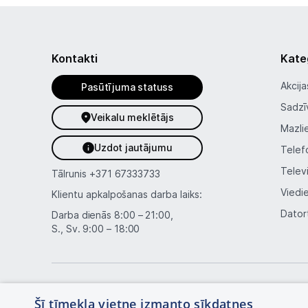
Kontakti
Kate
Akcija
Pasūtījuma statuss
Sadzī
Veikalu meklētājs
Mazli
Uzdot jautājumu
Telef
Telev
Tālrunis
+371 67333733
Viedi
Klientu apkalpošanas darba laiks:
Dator
Darba dienās 8:00 – 21:00,
S., Sv. 9:00 – 18:00
Šī tīmekļa vietne izmanto sīkdatnes