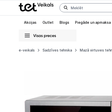
Uz kategorijam
Uz galveno saturu
Akcijas
Outlet
Blogs
Piegāde un apmaksa
Visas preces
Gaišā
Tumšā
Sistēmas
e-veikals
Sadzīves tehnika
Mazā virtuves teh
Mikroviļņu
Animācijas
krāsns
Globāls iestatījums animāciju aktivizēšanai vai deaktivizēšanai visā l
Sencor
SMW
6022