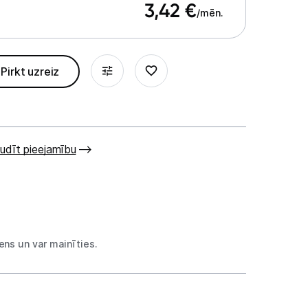
3,42
€
/mēn.
Pirkt uzreiz
udīt pieejamību
ns un var mainīties.