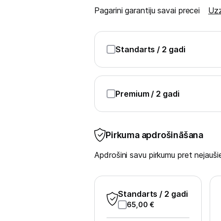
Blenderi
Pagarini garantiju savai precei
Uzz
Mikseri
Virtuves kombaini
Standarts
/ 2 gadi
Tosteri
Sviestmaižu tosteri
Premium
/ 2 gadi
Grili
Pirkuma apdrošināšana
Augļu žāvētāji
Apdrošini savu pirkumu pret nejau
Sulu spiedes
Gaļas maļamās mašīnas
Standarts
/ 2 gadi
Maizes krāsnis
65,00
€