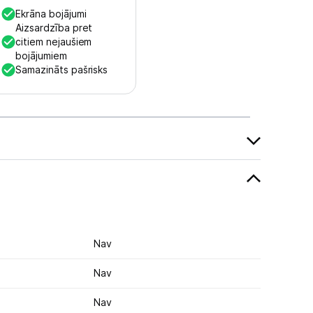
Ekrāna bojājumi
Aizsardzība pret
citiem nejaušiem
bojājumiem
Samazināts pašrisks
Nav
Nav
Nav