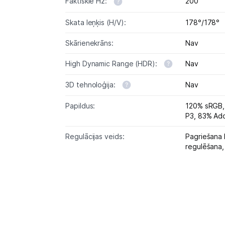
Faktiskie Hz:
200
Skata leņķis (H/V):
178°/178°
Skārienekrāns:
Nav
High Dynamic Range (HDR):
Nav
3D tehnoloģija:
Nav
Papildus:
120% sRGB,
P3, 83% Ad
Regulācijas veids:
Pagriešana 
regulēšana