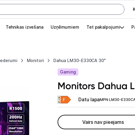
K
G
Tehnikas izvešana
Uzņēmumiem
Tet pakalpojumi
P
Pieslēgties
Pasūtījuma statuss
piederumi
Monitori
Dahua LM30-E330CA 30"
Akcijas
Gaming
Outlet
Monitors Dahua 
apā.
Izvēlies kāroto ierīci izdevīgāk!
Datu lapa
MPN LM30-E330C
TV un audio
Vairs nav pieejams
Datortehnika