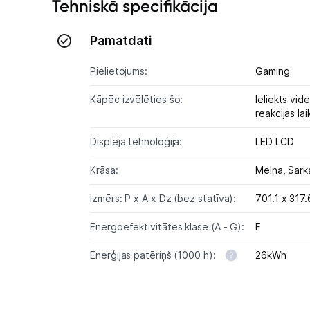
Tehniskā specifikācija
Pamatdati
Pielietojums:
Gaming
Kāpēc izvēlēties šo:
Ieliekts vi
reakcijas lai
Displeja tehnoloģija:
LED LCD
Krāsa:
Melna,
Sark
Izmērs: P x A x Dz (bez statīva):
701.1 x 317
Energoefektivitātes klase (A - G):
F
Enerģijas patēriņš (1000 h):
26kWh