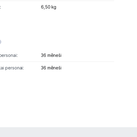
:
6,50 kg
personai:
36 mēneši
kai personai:
36 mēneši