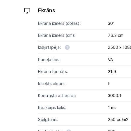
Ekrāns
Ekrāna izmērs (collas):
30"
Ekrāna izmērs (cm):
76.2 cm
Izšķirtspēja:
2560 x 108
Paneļa tips:
VA
Ekrāna formāts:
21:9
Ieliekts ekrāns:
Ir
Kontrasta attiecība:
3000:1
Reakcijas laiks:
1 ms
Spilgtums:
250 cd/m2