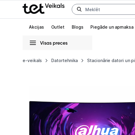
Uz kategorijam
Uz galveno saturu
Akcijas
Outlet
Blogs
Piegāde un apmaksa
Visas preces
Gaišā
Tumšā
Sistēmas
e-veikals
Datortehnika
Stacionārie datori un 
Monitors
Animācijas
Dahua
Globāls iestatījums animāciju aktivizēšanai vai deaktivizēšanai visā l
LM30-
E330CA
30"