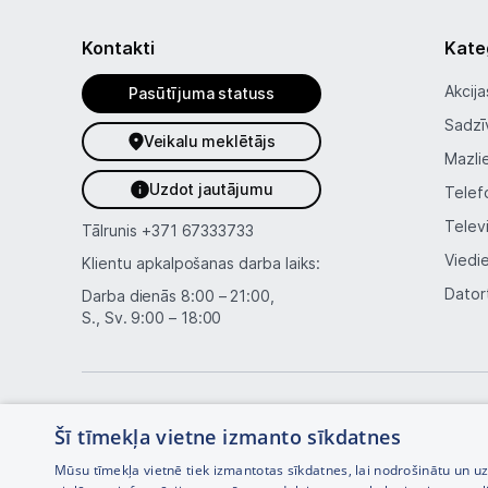
Kontakti
Kate
Akcija
Pasūtījuma statuss
Sadzī
Veikalu meklētājs
Mazli
Uzdot jautājumu
Telef
Telev
Tālrunis
+371 67333733
Viedi
Klientu apkalpošanas darba laiks:
Dator
Darba dienās 8:00 – 21:00,
S., Sv. 9:00 – 18:00
Šī tīmekļa vietne izmanto sīkdatnes
Mūsu tīmekļa vietnē tiek izmantotas sīkdatnes, lai nodrošinātu un u