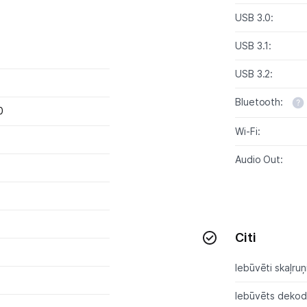
Sadzīves tehnika
USB 3.0:
Skaistumkopšana
USB 3.1:
Sports un atpūta
USB 3.2:
Ražotāju atjaunota tehnika
Bluetooth:
0
Wi-Fi:
Vēlmju saraksts
Audio Out:
Blogs
Piegāde un apmaksa
Citi
Tehnikas izvešana
Iebūvēti skaļruņi
Iebūvēts dekode