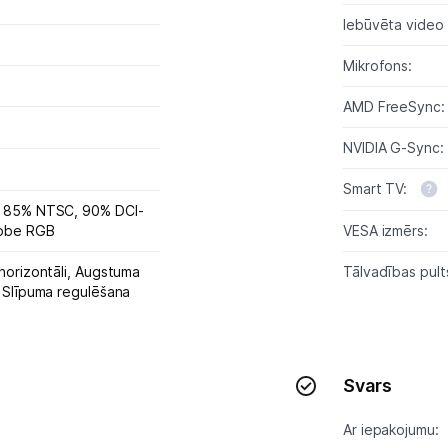
Uzņēmumiem
Iebūvēta video
Tet pakalpojumi
Mikrofons:
AMD FreeSync:
Kontakti
NVIDIA G-Sync:
Informācija
Smart TV:
 85% NTSC, 90% DCI-
VESA izmērs:
obe RGB
Tālvadības pult
horizontāli,
Augstuma
,
Slīpuma regulēšana
Svars
Ar iepakojumu: