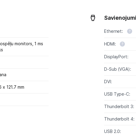
Monitoru stiprinājumi
Savienojumi
Spēļu konsoles un piederumi
Ethernet:
Datu nesēji
deospēļu monitors,
1 ms
HDMI:
ks
Projektori un ekrāni
DisplayPort:
Tīkla iekārtas
D-Sub (VGA):
ana
Drukas iekārtas
DVI:
.6 x 121.7 mm
Biroja piederumi
USB Type-C:
Telefoni, planšetdatori
Thunderbolt 3:
Thunderbolt 4:
Viedierīces
USB 2.0: