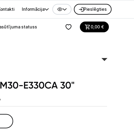
ontakti
Informācija
Pieslēgties
alvenes izvēlne
asūtījuma statuss
0,00
€
LM30-E330CA 30"
A