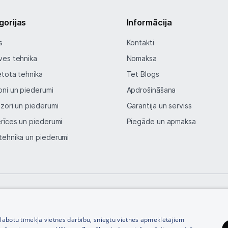
gorijas
Informācija
s
Kontakti
ves tehnika
Nomaksa
etota tehnika
Tet Blogs
oni un piederumi
Apdrošināšana
izori un piederumi
Garantija un serviss
erīces un piederumi
Piegāde un apmaksa
tehnika un piederumi
© SIA Tet 2026 -
Visas cenas norādītas EUR ar PVN 21%
zlabotu tīmekļa vietnes darbību, sniegtu vietnes apmeklētājiem