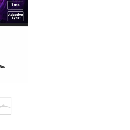
GAMING pasaule >
Portatīvie datori un piederumi
Audio
Stacionārie datori un piederumi
Stacionārie datori
Monitori
Peles
Klaviatūras
Web kameras
Gaming krēsli un galdi
Paliktņi pelēm