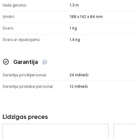
Vada garums:
1.3 m
Skaistumkopšana
Izmēri:
188 x 142 x 84 mm
Sports un atpūta
Svars:
1 kg
Svars ar iepakojumu:
1.4 kg
Ražotāju atjaunota tehnika
Garantija
Vēlmju saraksts
Garantija privātpersonai:
24 mēneši
Blogs
Garantija juridiskai personai:
12 mēneši
Piegāde un apmaksa
Līdzīgas preces
Tehnikas izvešana
Uzņēmumiem