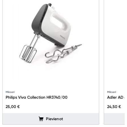
Tet pakalpojumi
Kontakti
Informācija
Mikseri
Mikseri
Philips Viva Collection HR3740/00
Adler AD 
25,00 €
24,50 €
Pievienot