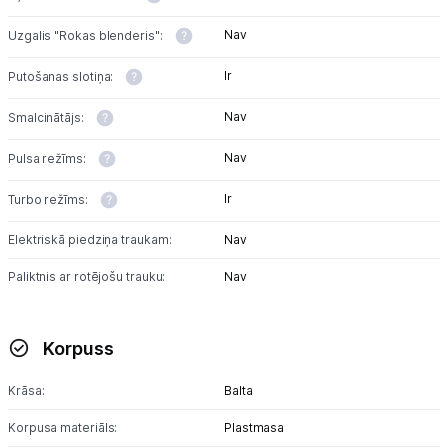
Multivārāmie katli
Nav
Uzgalis "Rokas blenderis":
Friteri
Ir
Putošanas slotiņa:
Vakuuma iepakotāji
Nav
Smalcinātājs:
Virtuves svari
Nav
Pulsa režīms:
Ūdens gāzēšanas aparāti
Ir
Turbo režīms:
Mazās cepeškrāsnis
Elektriskā piedziņa traukam:
Nav
Mazās plītis
Paliktnis ar rotējošu trauku:
Nav
Ledus un saldējuma mašīnas
Korpuss
Mazās virtuves tehnikas aksesuāri
Krāsa:
Balta
Klimata iekārtas
Korpusa materiāls:
Plastmasa
Apģērbu kopšana