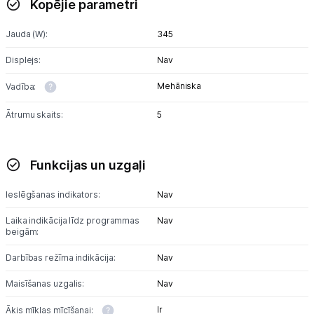
Kopējie parametri
Blenderi
Jauda (W):
345
Mikseri
Displejs:
Nav
Virtuves kombaini
Mehāniska
Vadība:
Tosteri
Ātrumu skaits:
5
Sviestmaižu tosteri
Grili
Funkcijas un uzgaļi
Augļu žāvētāji
Ieslēgšanas indikators:
Nav
Laika indikācija līdz programmas
Nav
Sulu spiedes
beigām:
Gaļas maļamās mašīnas
Darbības režīma indikācija:
Nav
Maisīšanas uzgalis:
Nav
Maizes krāsnis
Ir
Āķis mīklas mīcīšanai: