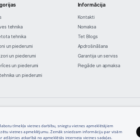
gorijas
Informācija
s
Kontakti
ves tehnika
Nomaksa
etota tehnika
Tet Blogs
oni un piederumi
Apdrošināšana
izori un piederumi
Garantija un serviss
erīces un piederumi
Piegāde un apmaksa
tehnika un piederumi
© SIA Tet 2026 -
Visas cenas norādītas EUR ar PVN 21%
zlabotu tīmekļa vietnes darbību, sniegtu vietnes apmeklētājiem
izētu vietnes apmeklējumu. Zemāk sniedzam informāciju par visām
r atšķirties atkarībā no apmeklētās interneta vietnes sadaļas.