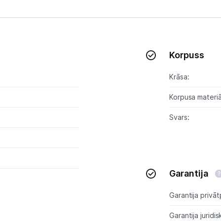
Blenderi
Mikseri
Virtuves kombaini
Korpuss
Tosteri
Krāsa:
Sviestmaižu tosteri
Korpusa materiā
Grili
Svars:
Augļu žāvētāji
Sulu spiedes
Garantija
Gaļas maļamās mašīnas
Garantija privāt
Maizes krāsnis
Garantija juridis