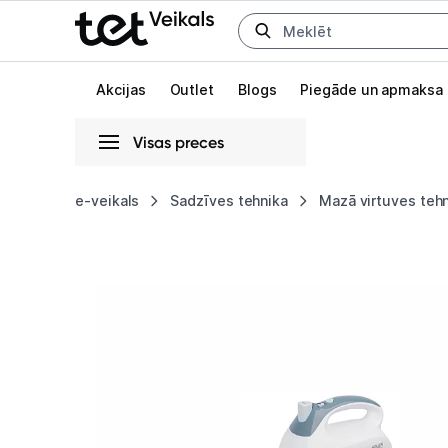
Uz kategorijam
Uz galveno saturu
Akcijas
Outlet
Blogs
Piegāde un apmaksa
Visas preces
Gaišā
Tumšā
Sistēmas
e-veikals
Sadzīves tehnika
Mazā virtuves teh
Mikseris
Animācijas
Adler
Globāls iestatījums animāciju aktivizēšanai vai deaktivizēšanai visā l
AD
4202