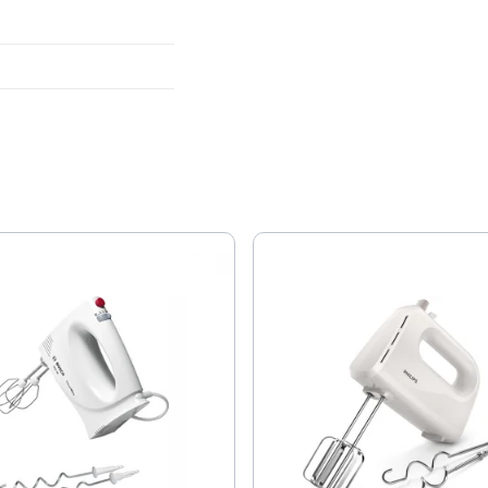
Skaistumkopšana
Sports un atpūta
Ražotāju atjaunota tehnika
Vēlmju saraksts
Blogs
Piegāde un apmaksa
Tehnikas izvešana
Uzņēmumiem