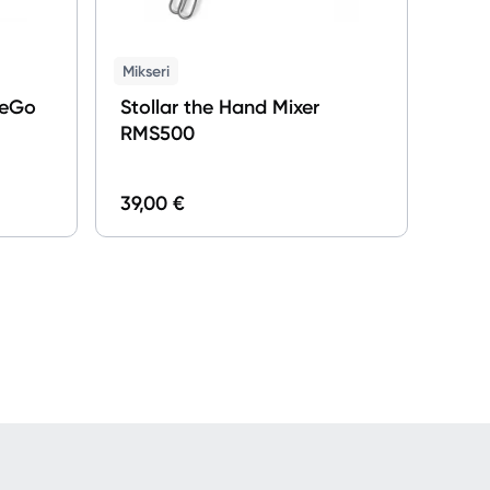
Mikseri
teGo
Stollar the Hand Mixer
RMS500
39,00 €