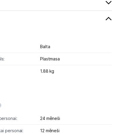
Balta
ls:
Plastmasa
1.88 kg
personai:
24 mēneši
kai personai:
12 mēneši