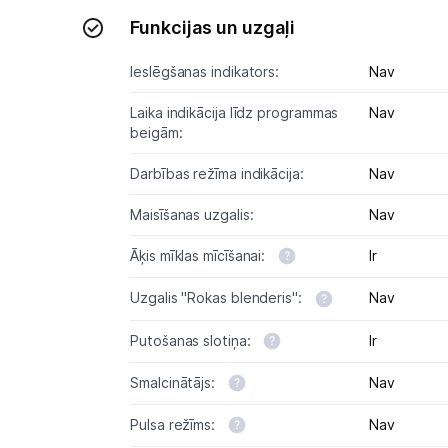
Funkcijas un uzgaļi
Ieslēgšanas indikators:
Nav
Laika indikācija līdz programmas
Nav
beigām:
Darbības režīma indikācija:
Nav
Maisīšanas uzgalis:
Nav
Āķis mīklas mīcīšanai:
Ir
Uzgalis "Rokas blenderis":
Nav
Putošanas slotiņa:
Ir
Smalcinātājs:
Nav
Pulsa režīms:
Nav