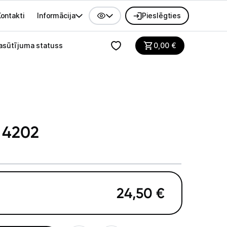
ontakti
Informācija
Pieslēgties
alvenes izvēlne
asūtījuma statuss
0,00
€
D 4202
24,50
€