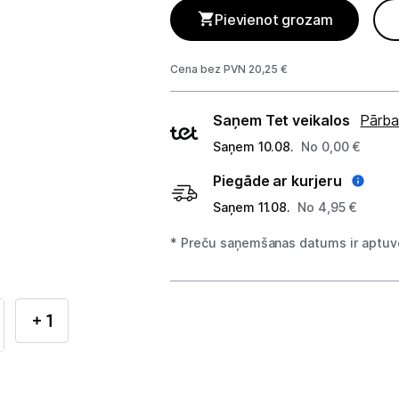
Telefoni, planšetdatori
Pievienot grozam
Viedierīces
Cena bez PVN 20,25 €
Sadzīves tehnika
Piegādes
Saņem Tet veikalos
Pārba
Lielā tehnika
veidi
Saņem 10.08.
No 0,00 €
Iebūvējamā tehnika
Piegāde ar kurjeru
Saņem 11.08.
No 4,95 €
Mazā tehnika
* Preču saņemšanas datums ir aptuve
Kafijas pagatavošana
Mazā virtuves tehnika
+ 1
Mikroviļņu krāsnis
Tējkannas