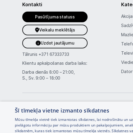
Kontakti
Kate
Akcija
Pasūtījuma statuss
Sadzī
Veikalu meklētājs
Mazli
Uzdot jautājumu
Telef
Telev
Tālrunis
+371 67333733
Viedi
Klientu apkalpošanas darba laiks:
Dator
Darba dienās 8:00 – 21:00,
S., Sv. 9:00 – 18:00
Šī tīmekļa vietne izmanto sīkdatnes
Mūsu tīmekļa vietnē tiek izmantotas sīkdatnes, lai nodrošinātu un u
pielāgotu informāciju par mūsu produktiem un pakalpojumiem, anal
sīkdatnēm, kuras tiek izmantotas mūsu tīmekļa vietnēs. Sīkdatnes va