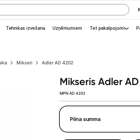
K
G
Tehnikas izvešana
Uzņēmumiem
Tet pakalpojumi
P
Pieslēgties
Pasūtījuma statuss
nika
Mikseri
Adler AD 4202
Akcijas
Mikseris Adler A
Outlet
apā.
MPN AD 4202
Izvēlies kāroto ierīci izdevīgāk!
TV un audio
Pilna summa
Datortehnika