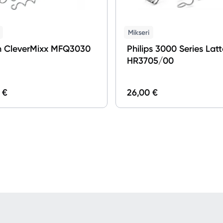
Tet pakalpojumi
Mikseri
h CleverMixx MFQ3030
Philips 3000 Series Lat
Kontakti
HR3705/00
Informācija
 €
26,00 €