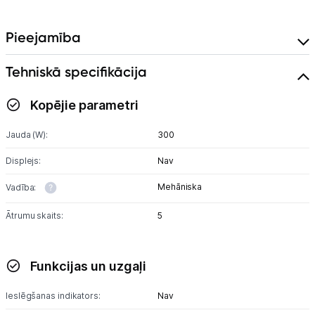
Multivārāmie katli
Friteri
Pieejamība
Vakuuma iepakotāji
Tehniskā specifikācija
Virtuves svari
Kopējie parametri
Ūdens gāzēšanas aparāti
Jauda (W):
300
Mazās cepeškrāsnis
Displejs:
Nav
Mazās plītis
Mehāniska
Vadība:
Ātrumu skaits:
5
Ledus un saldējuma mašīnas
Mazās virtuves tehnikas aksesuāri
Funkcijas un uzgaļi
Klimata iekārtas
Ieslēgšanas indikators:
Nav
Apģērbu kopšana