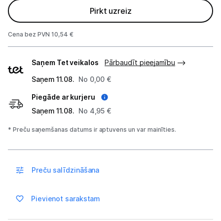
Blenderi
Pirkt uzreiz
Mikseri
Cena bez PVN 10,54 €
Virtuves kombaini
Piegādes
Saņem Tet veikalos
Pārbaudīt pieejamību
veidi
Tosteri
Saņem 11.08.
No 0,00 €
Sviestmaižu tosteri
Piegāde ar kurjeru
Saņem 11.08.
No 4,95 €
Grili
* Preču saņemšanas datums ir aptuvens un var mainīties.
Augļu žāvētāji
Sulu spiedes
Preču salīdzināšana
Gaļas maļamās mašīnas
Pievienot sarakstam
Maizes krāsnis