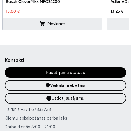
Bosch CleverMixx MFQ24200
Adler AD 
15,00 €
13,25 €
Pievienot
Kontakti
Pasūtījuma statuss
Veikalu meklētājs
Uzdot jautājumu
Tālrunis
+371 67333733
Klientu apkalpošanas darba laiks:
Darba dienās 8:00 – 21:00,