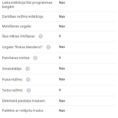
Laika indikācija līdz programmas
Nav
beigām:
Skaistumkopšana
Darbības režīma indikācija:
Nav
Sports un atpūta
Maisīšanas uzgalis:
Nav
Ražotāju atjaunota tehnika
Ir
Āķis mīklas mīcīšanai:
Nav
Uzgalis "Rokas blenderis":
Vēlmju saraksts
Ir
Putošanas slotiņa:
Nav
Smalcinātājs:
Blogs
Nav
Pulsa režīms:
Piegāde un apmaksa
Ir
Turbo režīms:
Tehnikas izvešana
Elektriskā piedziņa traukam:
Nav
Paliktnis ar rotējošu trauku:
Nav
Uzņēmumiem