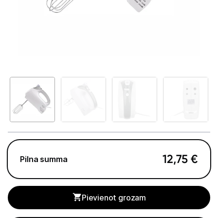
Telefoni, planšetdatori
Viedierīces
Sadzīves tehnika
Lielā tehnika
Iebūvējamā tehnika
Mazā tehnika
Kafijas pagatavošana
12,75
€
Pilna summa
Mazā virtuves tehnika
Mikroviļņu krāsnis
Pievienot grozam
Tējkannas