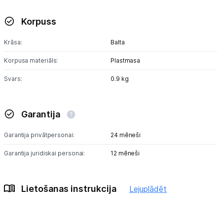
Korpuss
Tet pakalpojumi
Krāsa:
Balta
Kontakti
Korpusa materiāls:
Plastmasa
Svars:
0.9 kg
Informācija
Garantija
Garantija privātpersonai:
24 mēneši
Garantija juridiskai personai:
12 mēneši
Lietošanas instrukcija
Lejuplādēt