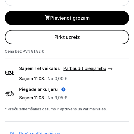
Blenderi
Mikseri
Pievienot grozam
Virtuves kombaini
Pirkt uzreiz
Tosteri
Cena bez PVN 81,82 €
Sviestmaižu tosteri
Piegādes
Saņem Tet veikalos
Pārbaudīt pieejamību
Grili
veidi
Saņem 11.08.
No 0,00 €
Augļu žāvētāji
Piegāde ar kurjeru
Sulu spiedes
Saņem 11.08.
No 9,95 €
Gaļas maļamās mašīnas
* Preču saņemšanas datums ir aptuvens un var mainīties.
Maizes krāsnis
Preču salīdzināšana