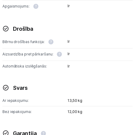
Ir
Apgaismojums:
Drošība
Ir
Bērnu drošības funkcija:
Ir
Aizsardzība pret pārkaršanu:
Automātiska izslēgšanās:
Ir
Svars
Ar iepakojumu:
13,50 kg
Bez iepakojuma:
12,00 kg
Garantija