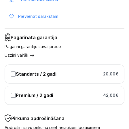
Multivārāmie katli
Friteri
Pievienot sarakstam
Vakuuma iepakotāji
Pagarinātā garantija
Virtuves svari
Pagarini garantiju savai precei
Ūdens gāzēšanas aparāti
Uzzini vairāk
Mazās cepeškrāsnis
Standarts
/ 2 gadi
20,00
€
Mazās plītis
Ledus un saldējuma mašīnas
Premium
/ 2 gadi
42,00
€
Mazās virtuves tehnikas aksesuāri
Klimata iekārtas
Pirkuma apdrošināšana
Apģērbu kopšana
Apdrošini savu pirkumu pret nejaušiem bojājumiem