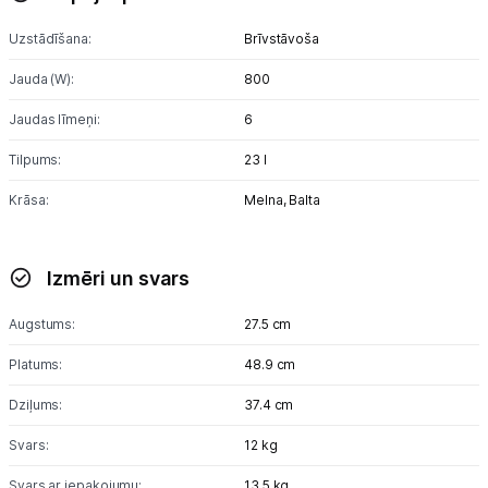
Uzstādīšana:
Brīvstāvoša
Tet pakalpojumi
Jauda (W):
800
Kontakti
Jaudas līmeņi:
6
Tilpums:
23 l
Informācija
Krāsa:
Melna,
Balta
Izmēri un svars
Augstums:
27.5 cm
Platums:
48.9 cm
Dziļums:
37.4 cm
Svars:
12 kg
Svars ar iepakojumu:
13.5 kg