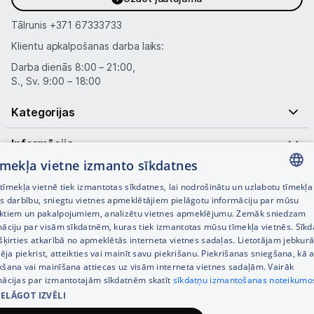
Tālrunis
+371 67333733
Klientu apkalpošanas darba laiks:
Darba dienās 8:00 – 21:00,
S., Sv. 9:00 – 18:00
Kategorijas
Informācija
tīmekļa vietne izmanto sīkdatnes
Noderīgas saites
īmekļa vietnē tiek izmantotas sīkdatnes, lai nodrošinātu un uzlabotu tīmekļa
LATVIAN
es darbību, sniegtu vietnes apmeklētājiem pielāgotu informāciju par mūsu
ktiem un pakalpojumiem, analizētu vietnes apmeklējumu. Zemāk sniedzam
RUSSIAN
māciju par visām sīkdatnēm, kuras tiek izmantotas mūsu tīmekļa vietnēs. Sīk
šķirties atkarībā no apmeklētās interneta vietnes sadaļas. Lietotājam jebkurā
ENGLISH
pēja piekrist, atteikties vai mainīt savu piekrišanu. Piekrišanas sniegšana, kā a
kšana vai mainīšana attiecas uz visām interneta vietnes sadaļām. Vairāk
mācijas par izmantotajām sīkdatnēm skatīt
sīkdatņu izmantošanas noteikumo
IELĀGOT IZVĒLI
© SIA Tet 2026 -
Visas cenas norādītas EUR ar PVN 21%