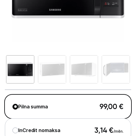
Telefoni, planšetdatori
Viedierīces
Sadzīves tehnika
Lielā tehnika
Iebūvējamā tehnika
Mazā tehnika
Kafijas pagatavošana
Mazā virtuves tehnika
99,00
€
Pilna summa
Mikroviļņu krāsnis
Tējkannas
3,14
€
InCredit nomaksa
/mēn.