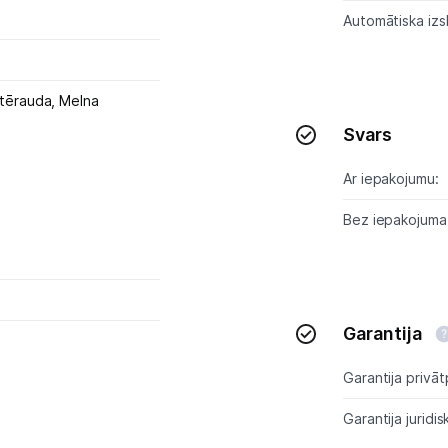
Automātiska izs
Skaistumkopšana
Sports un atpūta
 tērauda,
Melna
Svars
Ražotāju atjaunota tehnika
Ar iepakojumu:
Vēlmju saraksts
Bez iepakojuma
Blogs
Piegāde un apmaksa
Garantija
Garantija privāt
Tehnikas izvešana
Garantija juridis
Uzņēmumiem