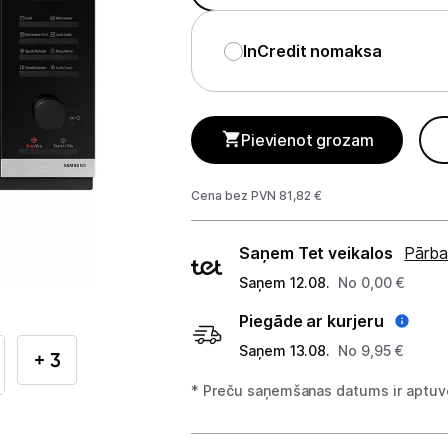
Telefoni, planšetdatori
InCredit nomaksa
Viedierīces
Sadzīves tehnika
Pievienot grozam
Lielā tehnika
Iebūvējamā tehnika
Cena bez PVN 81,82 €
Mazā tehnika
Piegādes
Saņem Tet veikalos
Pārba
veidi
Kafijas pagatavošana
Saņem 12.08.
No 0,00 €
Piegāde ar kurjeru
Mazā virtuves tehnika
Saņem 13.08.
No 9,95 €
+ 3
Mikroviļņu krāsnis
* Preču saņemšanas datums ir aptuve
Tējkannas