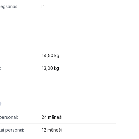
lēgšanās:
Ir
14,50 kg
:
13,00 kg
personai:
24 mēneši
kai personai:
12 mēneši