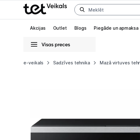
Uz kategorijam
Uz galveno saturu
Akcijas
Outlet
Blogs
Piegāde un apmaksa
Visas preces
Gaišā
Tumšā
Sistēmas
e-veikals
Sadzīves tehnika
Mazā virtuves teh
Mikroviļņu
Animācijas
krāsns
Globāls iestatījums animāciju aktivizēšanai vai deaktivizēšanai visā l
Samsung
MG23DG4524ATE2