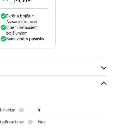
79,00
€
Ekrāna bojājumi
Aizsardzība pret
citiem nejaušiem
bojājumiem
Samazināts pašrisks
funkcija:
Ir
t pārkaršanu:
Nav