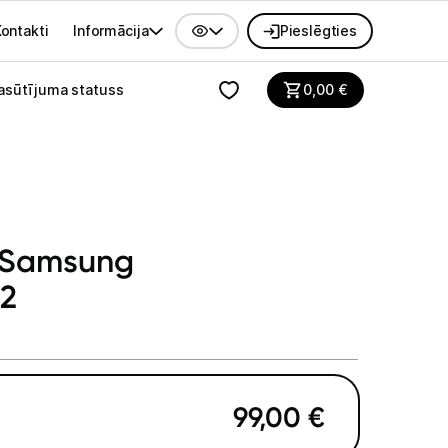
ontakti
Informācija
Pieslēgties
alvenes izvēlne
asūtījuma statuss
0,00
€
s Samsung
2
99,00
€