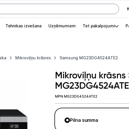
K
G
Tehnikas izvešana
Uzņēmumiem
Tet pakalpojumi
P
Pieslēgties
Pasūtījuma statuss
nika
Mikroviļņu krāsnis
Samsung MG23DG4524ATE2
Akcijas
Mikroviļņu krāsn
Outlet
MG23DG4524ATE
apā.
Izvēlies kāroto ierīci izdevīgāk!
MPN MG23DG4524ATE2
TV un audio
Datortehnika
Pilna summa