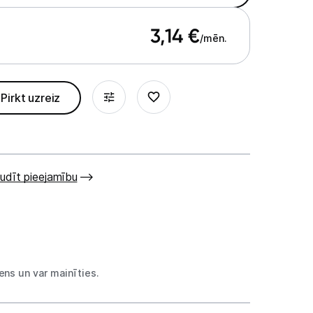
3,14
€
/mēn.
Pirkt uzreiz
udīt pieejamību
ns un var mainīties.