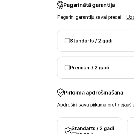
Blenderi
Pagarinātā garantija
Mikseri
Pagarini garantiju savai precei
Uzz
Virtuves kombaini
Standarts
/ 2 gadi
Tosteri
Sviestmaižu tosteri
Premium
/ 2 gadi
Grili
Augļu žāvētāji
Pirkuma apdrošināšana
Sulu spiedes
Apdrošini savu pirkumu pret nejau
Gaļas maļamās mašīnas
Maizes krāsnis
Standarts
/ 2 gadi