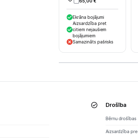
Multivārāmie katli
65,00
€
Friteri
Ekrāna bojājumi
Aizsardzība pret
Vakuuma iepakotāji
citiem nejaušiem
bojājumiem
Virtuves svari
Samazināts pašrisks
Ūdens gāzēšanas aparāti
Mazās cepeškrāsnis
Mazās plītis
Ledus un saldējuma mašīnas
Drošība
Mazās virtuves tehnikas aksesuāri
Bērnu drošības 
Klimata iekārtas
Aizsardzība pre
Apģērbu kopšana