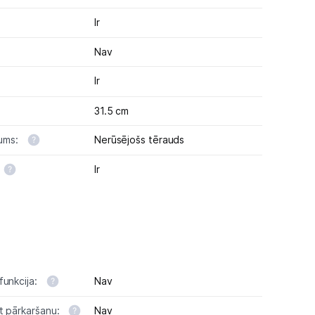
Ir
Nav
Ir
31.5 cm
jums:
Nerūsējošs tērauds
Ir
funkcija:
Nav
t pārkaršanu:
Nav