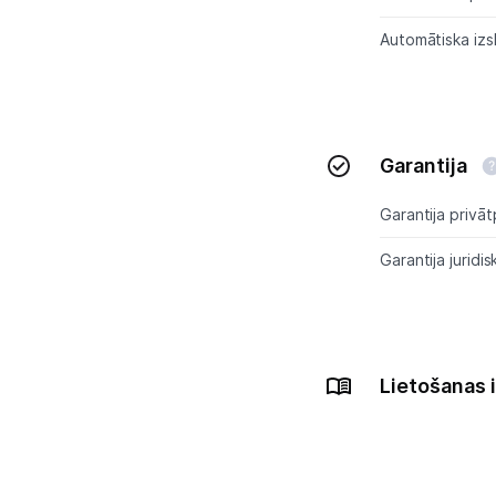
Automātiska izs
Tet pakalpojumi
Kontakti
Garantija
Informācija
Garantija privāt
Garantija juridis
Lietošanas 