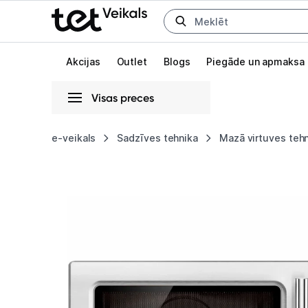
Uz kategorijam
Uz galveno saturu
Akcijas
Outlet
Blogs
Piegāde un apmaksa
Visas preces
Gaišā
Tumšā
Sistēmas
e-veikals
Sadzīves tehnika
Mazā virtuves teh
Mikroviļņu
Animācijas
krāsns
Globāls iestatījums animāciju aktivizēšanai vai deaktivizēšanai visā l
Sage
the
Combi
Wave
3