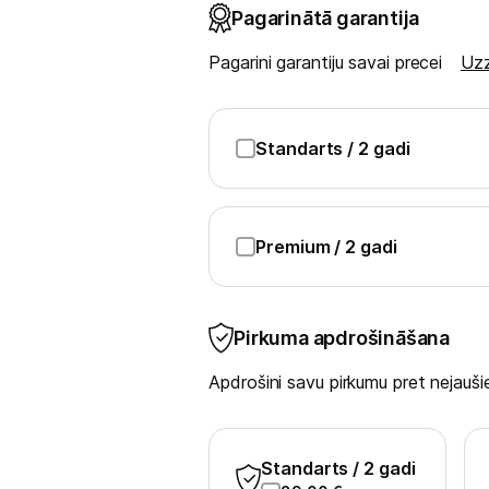
Blenderi
Pagarinātā garantija
Mikseri
Pagarini garantiju savai precei
Uzz
Virtuves kombaini
Standarts
/ 2 gadi
Tosteri
Sviestmaižu tosteri
Premium
/ 2 gadi
Grili
Augļu žāvētāji
Pirkuma apdrošināšana
Sulu spiedes
Apdrošini savu pirkumu pret nejau
Gaļas maļamās mašīnas
Maizes krāsnis
Standarts
/ 2 gadi