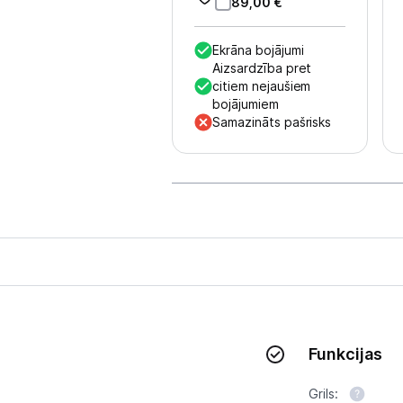
Multivārāmie katli
89,00
€
Friteri
Ekrāna bojājumi
Aizsardzība pret
Vakuuma iepakotāji
citiem nejaušiem
bojājumiem
Virtuves svari
Samazināts pašrisks
Ūdens gāzēšanas aparāti
Mazās cepeškrāsnis
Mazās plītis
Ledus un saldējuma mašīnas
Mazās virtuves tehnikas aksesuāri
Funkcijas
Klimata iekārtas
Grils:
Apģērbu kopšana