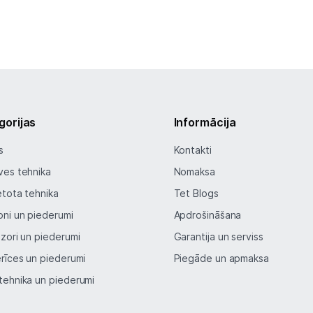
gorijas
Informācija
s
Kontakti
ves tehnika
Nomaksa
etota tehnika
Tet Blogs
oni un piederumi
Apdrošināšana
izori un piederumi
Garantija un serviss
erīces un piederumi
Piegāde un apmaksa
tehnika un piederumi