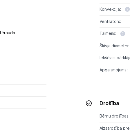
Konvekcija:
Skaistumkopšana
Ventilators:
Sports un atpūta
 tērauda
Taimeris:
Ražotāju atjaunota tehnika
Šķīvja diametrs:
Iekšējais pārklā
Vēlmju saraksts
Apgaismojums:
Blogs
Piegāde un apmaksa
Drošība
Tehnikas izvešana
Bērnu drošības 
Uzņēmumiem
Aizsardzība pre