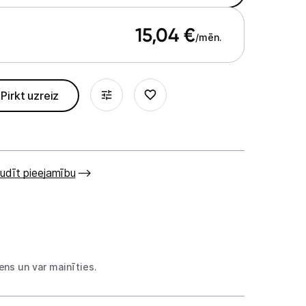
15,04
€
/mēn.
Pirkt uzreiz
udīt pieejamību
ns un var mainīties.