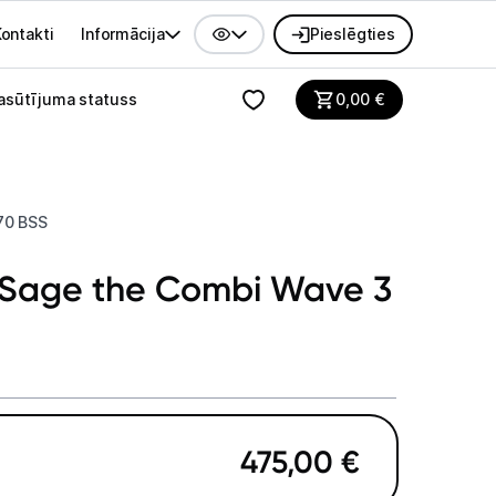
ontakti
Informācija
Pieslēgties
alvenes izvēlne
asūtījuma statuss
0,00
€
70 BSS
s Sage the Combi Wave 3
475,00
€