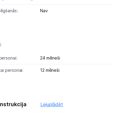
lēgšanās:
Nav
personai:
24 mēneši
kai personai:
12 mēneši
instrukcija
Lejuplādēt