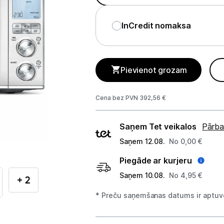
Telefoni, planšetdatori
InCredit nomaksa
Viedierīces
Sadzīves tehnika
Pievienot grozam
Lielā tehnika
Iebūvējamā tehnika
Cena bez PVN 392,56 €
Mazā tehnika
Piegādes
Saņem Tet veikalos
Pārba
veidi
Kafijas pagatavošana
Saņem 12.08.
No 0,00 €
Piegāde ar kurjeru
Mazā virtuves tehnika
Saņem 10.08.
No 4,95 €
+ 2
Mikroviļņu krāsnis
* Preču saņemšanas datums ir aptuve
Tējkannas