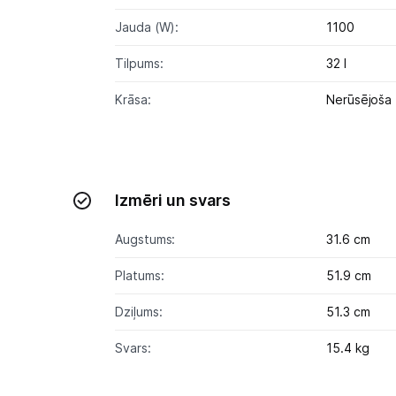
Jauda (W):
1100
Tilpums:
32 l
Krāsa:
Nerūsējoša
Izmēri un svars
Augstums:
31.6 cm
Platums:
51.9 cm
Dziļums:
51.3 cm
Svars:
15.4 kg