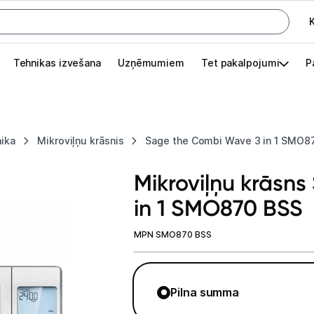
K
G
Tehnikas izvešana
Uzņēmumiem
Tet pakalpojumi
P
Pieslēgties
Pasūtījuma statuss
nika
Mikroviļņu krāsnis
Sage the Combi Wave 3 in 1 SMO8
Akcijas
Mikroviļņu krāsn
Outlet
in 1 SMO870 BSS
apā.
Izvēlies kāroto ierīci izdevīgāk!
MPN SMO870 BSS
TV un audio
Datortehnika
Pilna summa