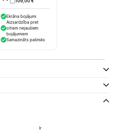
109,00
€
Ekrāna bojājumi
Aizsardzība pret
citiem nejaušiem
bojājumiem
Samazināts pašrisks
Ir