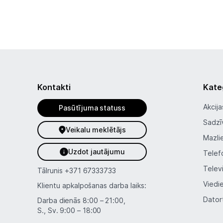
Kontakti
Kate
Akcija
Pasūtījuma statuss
Sadzī
Veikalu meklētājs
Mazli
Uzdot jautājumu
Telef
Telev
Tālrunis
+371 67333733
Viedi
Klientu apkalpošanas darba laiks:
Dator
Darba dienās 8:00 – 21:00,
S., Sv. 9:00 – 18:00