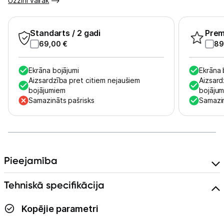
Uzzini vairāk
Skaistumkopšana
Standarts
/ 2 gadi
Pre
Sports un atpūta
69,00
€
89
Ražotāju atjaunota tehnika
Ekrāna bojājumi
Ekrāna 
Aizsardzība pret citiem nejaušiem
Aizsard
bojājumiem
bojāju
Samazināts pašrisks
Samazin
Vēlmju saraksts
Blogs
Pieejamība
Piegāde un apmaksa
Tehniskā specifikācija
Tehnikas izvešana
Kopējie parametri
Uzņēmumiem