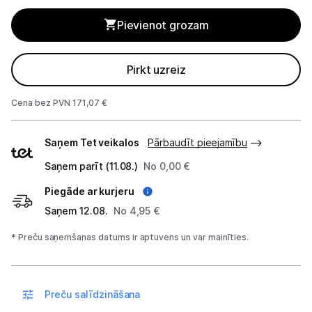
Blenderi
Pievienot grozam
Mikseri
Virtuves kombaini
Pirkt uzreiz
Tosteri
Cena bez PVN 171,07 €
Sviestmaižu tosteri
Piegādes
Saņem Tet veikalos
Pārbaudīt pieejamību
veidi
Grili
Saņem parīt (11.08.)
No 0,00 €
Piegāde ar kurjeru
Augļu žāvētāji
Saņem 12.08.
No 4,95 €
Sulu spiedes
* Preču saņemšanas datums ir aptuvens un var mainīties.
Gaļas maļamās mašīnas
Maizes krāsnis
Preču salīdzināšana