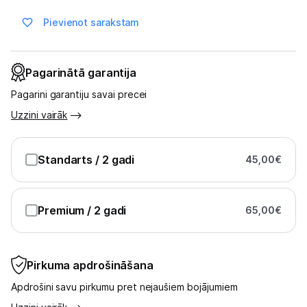
Multivārāmie katli
Pievienot sarakstam
Friteri
Vakuuma iepakotāji
Pagarinātā garantija
Virtuves svari
Pagarini garantiju savai precei
Uzzini vairāk
Ūdens gāzēšanas aparāti
Mazās cepeškrāsnis
Standarts
/ 2 gadi
45,00
€
Mazās plītis
Premium
/ 2 gadi
65,00
€
Ledus un saldējuma mašīnas
Mazās virtuves tehnikas aksesuāri
Pirkuma apdrošināšana
Klimata iekārtas
Apdrošini savu pirkumu pret nejaušiem bojājumiem
Apģērbu kopšana