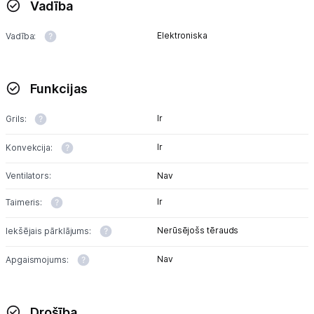
Vadība
Elektroniska
Vadība:
Funkcijas
Ir
Grils:
Ir
Konvekcija:
Ventilators:
Nav
Ir
Taimeris:
Nerūsējošs tērauds
Iekšējais pārklājums:
Nav
Apgaismojums:
Drošība