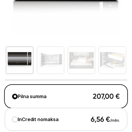
Telefoni, planšetdatori
Viedierīces
Sadzīves tehnika
Lielā tehnika
Iebūvējamā tehnika
Mazā tehnika
Kafijas pagatavošana
207,00
€
Pilna summa
Mazā virtuves tehnika
Mikroviļņu krāsnis
6,56
€
InCredit nomaksa
/mēn.
Tējkannas