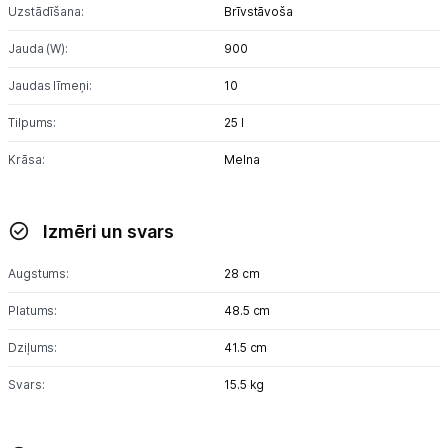
Uzstādīšana:
Brīvstāvoša
Jauda (W):
Tet pakalpojumi
900
Jaudas līmeņi:
10
Kontakti
Tilpums:
25 l
Krāsa:
Melna
Informācija
Izmēri un svars
Augstums:
28 cm
Platums:
48.5 cm
Dziļums:
41.5 cm
Svars:
15.5 kg