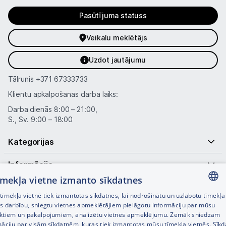
Pasūtījuma statuss
Veikalu meklētājs
Uzdot jautājumu
Tālrunis
+371 67333733
Klientu apkalpošanas darba laiks:
Darba dienās 8:00 – 21:00,
S., Sv. 9:00 – 18:00
Kategorijas
Informācija
tīmekļa vietne izmanto sīkdatnes
Noderīgas saites
īmekļa vietnē tiek izmantotas sīkdatnes, lai nodrošinātu un uzlabotu tīmekļa
LATVIAN
es darbību, sniegtu vietnes apmeklētājiem pielāgotu informāciju par mūsu
ktiem un pakalpojumiem, analizētu vietnes apmeklējumu. Zemāk sniedzam
RUSSIAN
māciju par visām sīkdatnēm, kuras tiek izmantotas mūsu tīmekļa vietnēs. Sīk