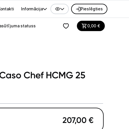
ontakti
Informācija
Pieslēgties
alvenes izvēlne
asūtījuma statuss
0,00
€
s Caso Chef HCMG 25
207,00
€