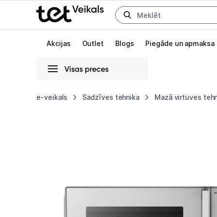
Uz kategorijam
Uz galveno saturu
Akcijas
Outlet
Blogs
Piegāde un apmaksa
Visas preces
Gaišā
Tumšā
Sistēmas
e-veikals
Sadzīves tehnika
Mazā virtuves teh
Mikroviļņu
Animācijas
krāsns
Globāls iestatījums animāciju aktivizēšanai vai deaktivizēšanai visā l
Caso
Chef
HCMG
25
03355