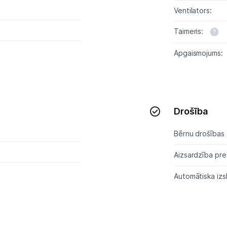
Ventilators:
Skaistumkopšana
Taimeris:
Sports un atpūta
Apgaismojums:
Ražotāju atjaunota tehnika
Vēlmju saraksts
Drošība
Bērnu drošības 
Blogs
Aizsardzība pre
Piegāde un apmaksa
Automātiska izs
Tehnikas izvešana
Uzņēmumiem