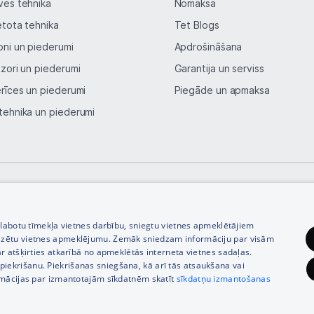
ves tehnika
Nomaksa
etota tehnika
Tet Blogs
oni un piederumi
Apdrošināšana
izori un piederumi
Garantija un serviss
erīces un piederumi
Piegāde un apmaksa
tehnika un piederumi
© SIA Tet 2026 -
Visas cenas norādītas EUR ar PVN 21%
zlabotu tīmekļa vietnes darbību, sniegtu vietnes apmeklētājiem
izētu vietnes apmeklējumu. Zemāk sniedzam informāciju par visām
r atšķirties atkarībā no apmeklētās interneta vietnes sadaļas.
vu piekrišanu. Piekrišanas sniegšana, kā arī tās atsaukšana vai
rmācijas par izmantotajām sīkdatnēm skatīt
sīkdatņu izmantošanas