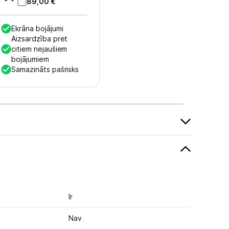
89,00
€
Ekrāna bojājumi
Aizsardzība pret
citiem nejaušiem
bojājumiem
Samazināts pašrisks
Ir
Nav