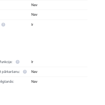
Nav
Nav
Ir
funkcija:
Ir
t pārkaršanu:
Nav
lēgšanās:
Nav