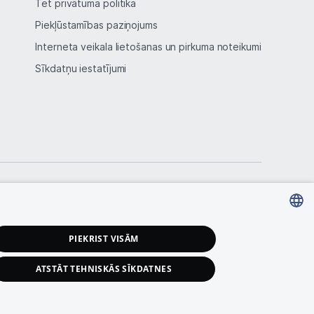
Tet privātuma politika
Piekļūstamības paziņojums
Interneta veikala lietošanas un pirkuma noteikumi
Sīkdatņu iestatījumi
LATVIAN
PIEKRIST VISĀM
RUSSIAN
ATSTĀT TEHNISKĀS SĪKDATNES
ENGLISH