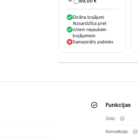
Multivārāmie katli
69,00
€
Friteri
Ekrāna bojājumi
Aizsardzība pret
Vakuuma iepakotāji
citiem nejaušiem
bojājumiem
Virtuves svari
Samazināts pašrisks
Ūdens gāzēšanas aparāti
Mazās cepeškrāsnis
Mazās plītis
Ledus un saldējuma mašīnas
Funkcijas
Mazās virtuves tehnikas aksesuāri
Grils:
Klimata iekārtas
Konvekcija:
Apģērbu kopšana