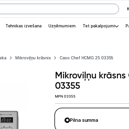
K
G
Tehnikas izvešana
Uzņēmumiem
Tet pakalpojumi
P
Pieslēgties
Pasūtījuma statuss
nika
Mikroviļņu krāsnis
Caso Chef HCMG 25 03355
Akcijas
Mikroviļņu krāsn
Outlet
03355
apā.
Izvēlies kāroto ierīci izdevīgāk!
MPN 03355
TV un audio
Datortehnika
Pilna summa