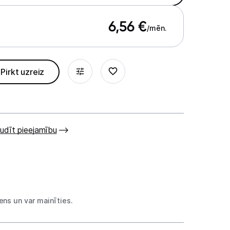
6,56
€
/mēn.
Pirkt uzreiz
udīt pieejamību
ns un var mainīties.