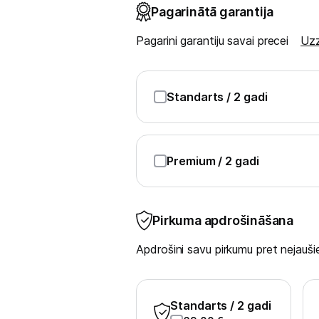
Blenderi
Pagarinātā garantija
Mikseri
Pagarini garantiju savai precei
Uzz
Virtuves kombaini
Standarts
/ 2 gadi
Tosteri
Sviestmaižu tosteri
Premium
/ 2 gadi
Grili
Augļu žāvētāji
Pirkuma apdrošināšana
Sulu spiedes
Apdrošini savu pirkumu pret nejau
Gaļas maļamās mašīnas
Maizes krāsnis
Standarts
/ 2 gadi