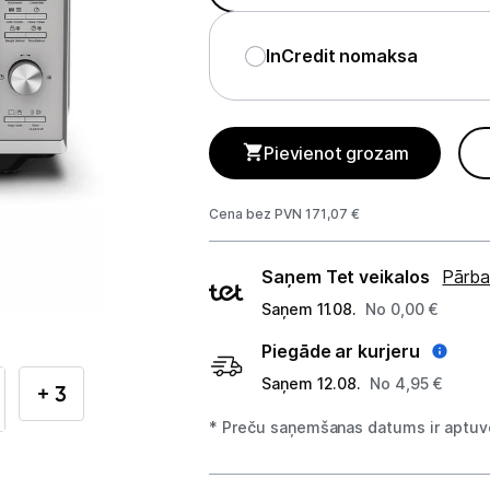
Telefoni, planšetdatori
InCredit nomaksa
Viedierīces
Sadzīves tehnika
Pievienot grozam
Lielā tehnika
Iebūvējamā tehnika
Cena bez PVN 171,07 €
Mazā tehnika
Piegādes
Saņem Tet veikalos
Pārba
veidi
Kafijas pagatavošana
Saņem 11.08.
No 0,00 €
Piegāde ar kurjeru
Mazā virtuves tehnika
Saņem 12.08.
No 4,95 €
+ 3
Mikroviļņu krāsnis
* Preču saņemšanas datums ir aptuve
Tējkannas