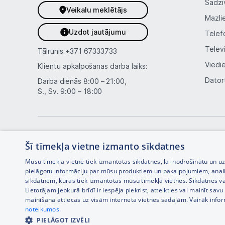
Sadzī
Veikalu meklētājs
Mazli
Uzdot jautājumu
Telef
Telev
Tālrunis
+371 67333733
Viedi
Klientu apkalpošanas darba laiks:
Dator
Darba dienās 8:00 – 21:00,
S., Sv. 9:00 – 18:00
Šī tīmekļa vietne izmanto sīkdatnes
Mūsu tīmekļa vietnē tiek izmantotas sīkdatnes, lai nodrošinātu un u
pielāgotu informāciju par mūsu produktiem un pakalpojumiem, anal
sīkdatnēm, kuras tiek izmantotas mūsu tīmekļa vietnēs. Sīkdatnes va
Interneta veikala izstrāde —
Lietotājam jebkurā brīdī ir iespēja piekrist, atteikties vai mainīt sa
mainīšana attiecas uz visām interneta vietnes sadaļām. Vairāk info
noteikumos.
PIELĀGOT IZVĒLI