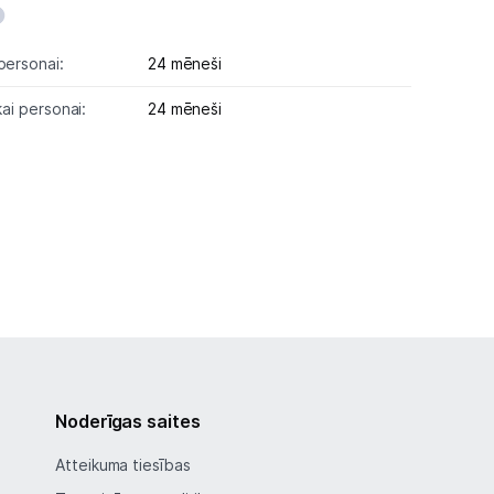
personai:
24 mēneši
kai personai:
24 mēneši
Noderīgas saites
Atteikuma tiesības