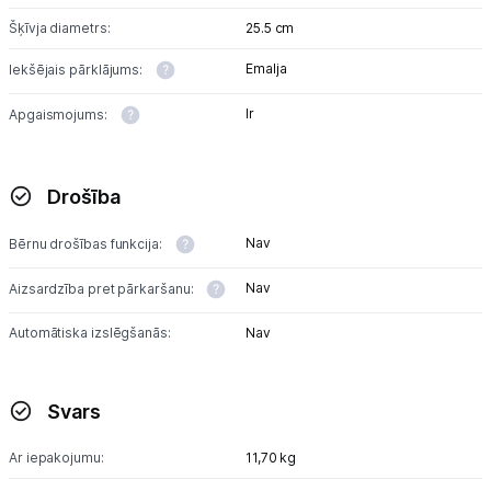
Šķīvja diametrs:
25.5 cm
Emalja
Iekšējais pārklājums:
Ir
Apgaismojums:
Drošība
Nav
Bērnu drošības funkcija:
Nav
Aizsardzība pret pārkaršanu:
Automātiska izslēgšanās:
Nav
Svars
Ar iepakojumu:
11,70 kg