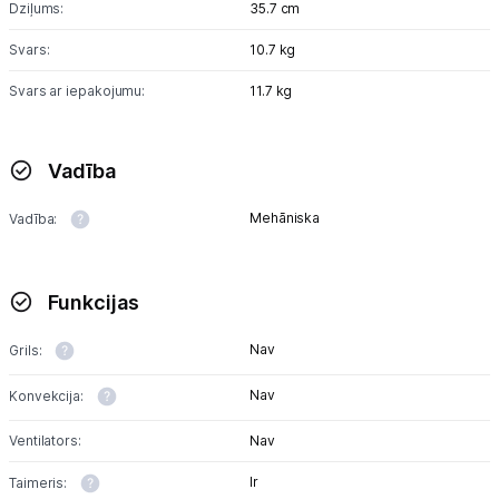
Dziļums:
35.7 cm
Svars:
10.7 kg
Tet pakalpojumi
Svars ar iepakojumu:
11.7 kg
Kontakti
Vadība
Informācija
Mehāniska
Vadība:
Funkcijas
Nav
Grils:
Nav
Konvekcija:
Ventilators:
Nav
Ir
Taimeris: