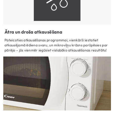
Ātra un droša atkausēšana
Pateicoties atkausēšanas programmai, vienkārši iestatiet
atkausējamā ēdiena svaru, un mikroviļņu krāsns parūpēsies par
pārējo – jūs vienmēr iegūsiet vislabāko atkausēšanas rezultātu!