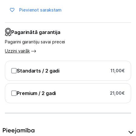
Multivārāmie katli
Pievienot sarakstam
Friteri
Vakuuma iepakotāji
Pagarinātā garantija
Virtuves svari
Pagarini garantiju savai precei
Uzzini vairāk
Ūdens gāzēšanas aparāti
Mazās cepeškrāsnis
Standarts
/ 2 gadi
11,00
€
Mazās plītis
Premium
/ 2 gadi
21,00
€
Ledus un saldējuma mašīnas
Mazās virtuves tehnikas aksesuāri
Klimata iekārtas
Pieejamība
Apģērbu kopšana