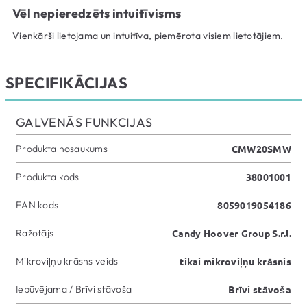
Vēl nepieredzēts intuitīvisms
Vienkārši lietojama un intuitīva, piemērota visiem lietotājiem.
SPECIFIKĀCIJAS
GALVENĀS FUNKCIJAS
Produkta nosaukums
CMW20SMW
Produkta kods
38001001
EAN kods
8059019054186
Ražotājs
Candy Hoover Group S.r.l.
Mikroviļņu krāsns veids
tikai mikroviļņu krāsnis
Iebūvējama / Brīvi stāvoša
Brīvi stāvoša