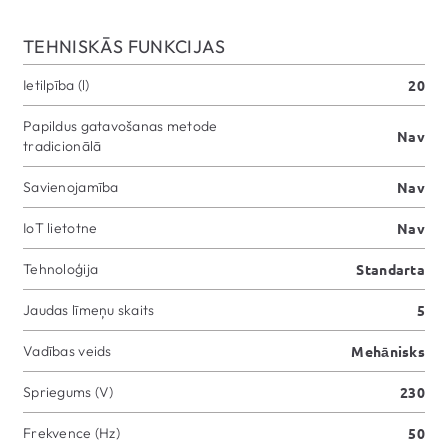
TEHNISKĀS FUNKCIJAS
Ietilpība (l)
20
Papildus gatavošanas metode
Nav
tradicionālā
Savienojamība
Nav
IoT lietotne
Nav
Tehnoloģija
Standarta
Jaudas līmeņu skaits
5
Vadības veids
Mehānisks
Spriegums (V)
230
Frekvence (Hz)
50