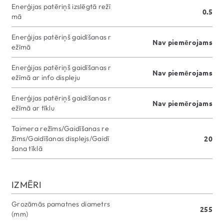
Enerģijas patēriņš izslēgtā režī
0.5
mā
Enerģijas patēriņš gaidīšanas r
Nav piemērojams
ežīmā
Enerģijas patēriņš gaidīšanas r
Nav piemērojams
ežīmā ar info displeju
Enerģijas patēriņš gaidīšanas r
Nav piemērojams
ežīmā ar tīklu
Taimera režīms/Gaidīšanas re
žīms/Gaidīšanas displejs/Gaidī
20
šana tīklā
IZMĒRI
Grozāmās pamatnes diametrs
255
(mm)