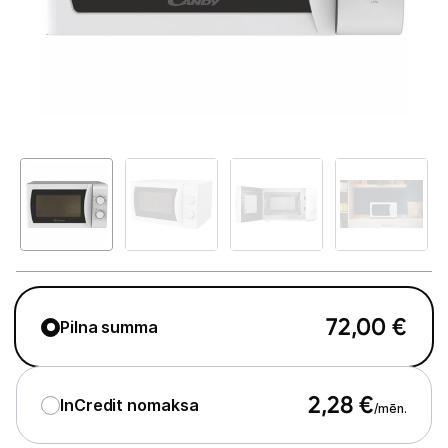
Telefoni, planšetdatori
Viedierīces
Sadzīves tehnika
Lielā tehnika
Iebūvējamā tehnika
Mazā tehnika
Kafijas pagatavošana
72,00
€
Pilna summa
Mazā virtuves tehnika
Mikroviļņu krāsnis
2,28
€
InCredit nomaksa
/mēn.
Tējkannas