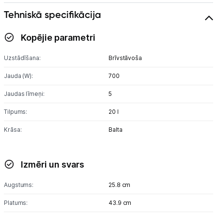
Tehniskā specifikācija
Skaistumkopšana
Kopējie parametri
Sports un atpūta
Uzstādīšana:
Brīvstāvoša
Ražotāju atjaunota tehnika
Jauda (W):
700
Jaudas līmeņi:
5
Vēlmju saraksts
Tilpums:
20 l
Blogs
Krāsa:
Balta
Piegāde un apmaksa
Izmēri un svars
Tehnikas izvešana
Augstums:
25.8 cm
Platums:
43.9 cm
Uzņēmumiem