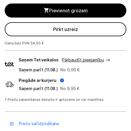
Blenderi
Pievienot grozam
Mikseri
Virtuves kombaini
Pirkt uzreiz
Tosteri
Cena bez PVN 59,50 €
Sviestmaižu tosteri
Piegādes
Saņem Tet veikalos
Pārbaudīt pieejamību
veidi
Grili
Saņem parīt (11.08.)
No 0,00 €
Piegāde ar kurjeru
Augļu žāvētāji
Saņem parīt (11.08.)
No 9,95 €
Sulu spiedes
* Preču saņemšanas datums ir aptuvens un var mainīties.
Gaļas maļamās mašīnas
Maizes krāsnis
Preču salīdzināšana