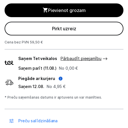
Blenderi
Pievienot grozam
Mikseri
Virtuves kombaini
Pirkt uzreiz
Tosteri
Cena bez PVN 59,50 €
Sviestmaižu tosteri
Piegādes
Saņem Tet veikalos
Pārbaudīt pieejamību
veidi
Grili
Saņem parīt (11.08.)
No 0,00 €
Piegāde ar kurjeru
Augļu žāvētāji
Saņem 12.08.
No 4,95 €
Sulu spiedes
* Preču saņemšanas datums ir aptuvens un var mainīties.
Gaļas maļamās mašīnas
Maizes krāsnis
Preču salīdzināšana