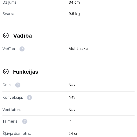
Dziļums:
34 cm
Svars:
9.6 kg
Tet pakalpojumi
Kontakti
Vadība
Mehāniska
Vadība:
Informācija
Funkcijas
Nav
Grils:
Nav
Konvekcija:
Ventilators:
Nav
Ir
Taimeris:
Šķīvja diametrs:
24 cm