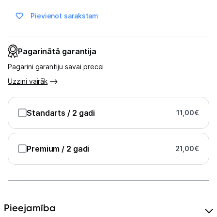
Multivārāmie katli
Pievienot sarakstam
Friteri
Vakuuma iepakotāji
Pagarinātā garantija
Virtuves svari
Pagarini garantiju savai precei
Uzzini vairāk
Ūdens gāzēšanas aparāti
Mazās cepeškrāsnis
Standarts
/ 2 gadi
11,00
€
Mazās plītis
Premium
/ 2 gadi
21,00
€
Ledus un saldējuma mašīnas
Mazās virtuves tehnikas aksesuāri
Klimata iekārtas
Pieejamība
Apģērbu kopšana