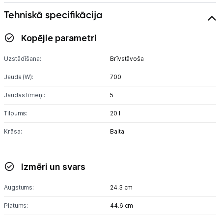
Tehniskā specifikācija
Skaistumkopšana
Kopējie parametri
Sports un atpūta
Uzstādīšana:
Brīvstāvoša
Ražotāju atjaunota tehnika
Jauda (W):
700
Jaudas līmeņi:
5
Vēlmju saraksts
Tilpums:
20 l
Blogs
Krāsa:
Balta
Piegāde un apmaksa
Izmēri un svars
Tehnikas izvešana
Augstums:
24.3 cm
Platums:
44.6 cm
Uzņēmumiem