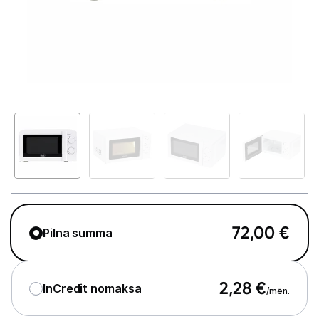
Telefoni, planšetdatori
Viedierīces
Sadzīves tehnika
Lielā tehnika
Iebūvējamā tehnika
Mazā tehnika
Kafijas pagatavošana
72,00
€
Pilna summa
Mazā virtuves tehnika
Mikroviļņu krāsnis
2,28
€
InCredit nomaksa
/mēn.
Tējkannas