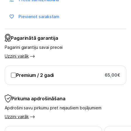
Multivārāmie katli
Friteri
Pievienot sarakstam
Vakuuma iepakotāji
Pagarinātā garantija
Virtuves svari
Pagarini garantiju savai precei
Ūdens gāzēšanas aparāti
Uzzini vairāk
Mazās cepeškrāsnis
Premium
/ 2 gadi
65,00
€
Mazās plītis
Ledus un saldējuma mašīnas
Pirkuma apdrošināšana
Mazās virtuves tehnikas aksesuāri
Apdrošini savu pirkumu pret nejaušiem bojājumiem
Klimata iekārtas
Uzzini vairāk
Apģērbu kopšana