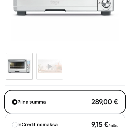
Telefoni, planšetdatori
Viedierīces
Sadzīves tehnika
Lielā tehnika
Iebūvējamā tehnika
Mazā tehnika
Kafijas pagatavošana
Mazā virtuves tehnika
289,00
€
Pilna summa
Mikroviļņu krāsnis
Tējkannas
9,15
€
InCredit nomaksa
/mēn.