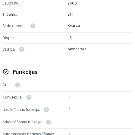
Jauda (W):
2400
Tilpums:
21 l
Tet pakalpojumi
Kvarca
Sildelements:
Kontakti
Displejs:
Jā
Mehāniska
Vadība:
Informācija
Funkcijas
Ir
Grils:
Ir
Konvekcija:
Ir
Uzsildīšanas funkcija:
Ir
Atkausēšanas funkcija:
Automātiskās pagatavošanas
Ir