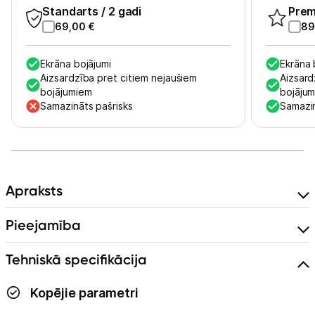
Standarts
/ 2 gadi
Pre
69,00
€
89
Skaistumkopšana
Sports un atpūta
Ekrāna bojājumi
Ekrāna 
Aizsardzība pret citiem nejaušiem
Aizsard
bojājumiem
bojāju
Ražotāju atjaunota tehnika
Samazināts pašrisks
Samazin
Vēlmju saraksts
Blogs
Apraksts
Pieejamība
Piegāde un apmaksa
Tehniskā specifikācija
Tehnikas izvešana
Kopējie parametri
Uzņēmumiem