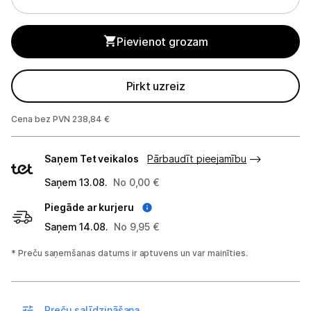
Blenderi
Mikseri
Pievienot grozam
Virtuves kombaini
Pirkt uzreiz
Tosteri
Cena bez PVN 238,84 €
Sviestmaižu tosteri
Piegādes
Saņem Tet veikalos
Pārbaudīt pieejamību
Grili
veidi
Saņem 13.08.
No 0,00 €
Augļu žāvētāji
Piegāde ar kurjeru
Sulu spiedes
Saņem 14.08.
No 9,95 €
Gaļas maļamās mašīnas
* Preču saņemšanas datums ir aptuvens un var mainīties.
Maizes krāsnis
Preču salīdzināšana