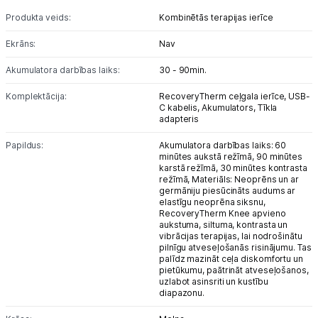
Alkometri
Produkta veids:
Kombinētās terapijas ierīce
Masāžas ierīces
Ekrāns:
Nav
Akumulatora darbības laiks:
30 - 90min.
Sejas kopšanas ierīces
Komplektācija:
RecoveryTherm ceļgala ierīce,
USB-
Asinsspiediena mērītāji
C kabelis,
Akumulators,
Tīkla
adapteris
Sildīšanas ierīces
Papildus:
Akumulatora darbības laiks: 60
minūtes aukstā režīmā, 90 minūtes
Termometri
karstā režīmā, 30 minūtes kontrasta
režīmā,
Materiāls: Neoprēns un ar
germāniju piesūcināts audums ar
Sports un atpūta
elastīgu neoprēna siksnu,
RecoveryTherm Knee apvieno
aukstuma, siltuma, kontrasta un
Piederumi sportam
vibrācijas terapijas, lai nodrošinātu
pilnīgu atveseļošanās risinājumu. Tas
palīdz mazināt ceļa diskomfortu un
Viedpulksteņi
pietūkumu, paātrināt atveseļošanos,
uzlabot asinsriti un kustību
diapazonu.
Sporta kameras