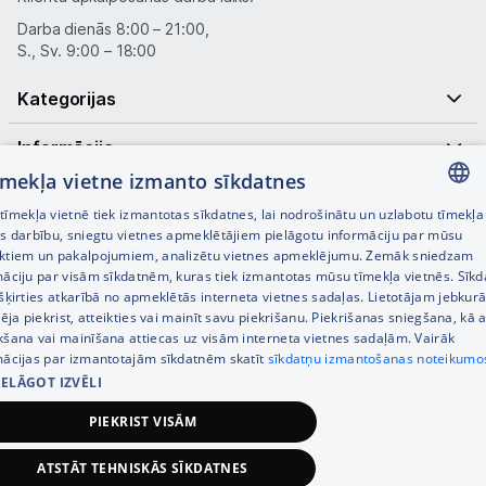
Uzņēmumiem
Darba dienās 8:00 – 21:00,
S., Sv. 9:00 – 18:00
Tet pakalpojumi
Kategorijas
Kontakti
Informācija
tīmekļa vietne izmanto sīkdatnes
Informācija
Noderīgas saites
īmekļa vietnē tiek izmantotas sīkdatnes, lai nodrošinātu un uzlabotu tīmekļa
LATVIAN
es darbību, sniegtu vietnes apmeklētājiem pielāgotu informāciju par mūsu
ktiem un pakalpojumiem, analizētu vietnes apmeklējumu. Zemāk sniedzam
RUSSIAN
māciju par visām sīkdatnēm, kuras tiek izmantotas mūsu tīmekļa vietnēs. Sīk
šķirties atkarībā no apmeklētās interneta vietnes sadaļas. Lietotājam jebkurā
ENGLISH
pēja piekrist, atteikties vai mainīt savu piekrišanu. Piekrišanas sniegšana, kā a
kšana vai mainīšana attiecas uz visām interneta vietnes sadaļām. Vairāk
mācijas par izmantotajām sīkdatnēm skatīt
sīkdatņu izmantošanas noteikumo
IELĀGOT IZVĒLI
© SIA Tet 2026 -
Visas cenas norādītas EUR ar PVN 21%
PIEKRIST VISĀM
Interneta veikala izstrāde —
ATSTĀT TEHNISKĀS SĪKDATNES