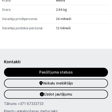
Krāsa:
Melna
Masāžas ierīces
Svars:
2.64 kg
Atpūta
Garantija privātpersonai:
24 mēneši
GPS
Garantija juridiskai personai:
12 mēneši
Ražotāju atjaunota tehnika
Vēlmju saraksts
Kontakti
Blogs
Pasūtījuma statuss
Piegāde un apmaksa
Veikalu meklētājs
Uzdot jautājumu
Tehnikas izvešana
Tālrunis
+371 67333733
Klientu apkalpošanas darba laiks: