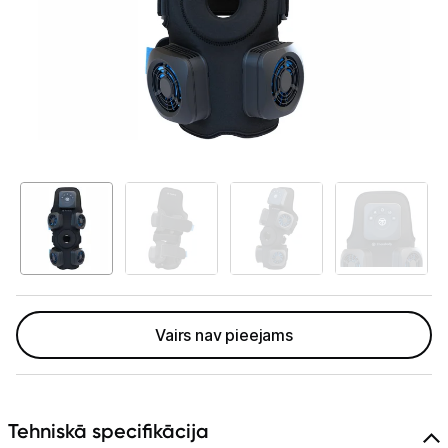
Telefoni, planšetdatori
Viedierīces
Sadzīves tehnika
Skaistumkopšana
Matu kopšana
Ķermeņa kopšana
Veselība
Elektriskās zobu birstes
Vairs nav pieejams
Aksesuāri el. zobu birstēm
Svari
Tehniskā specifikācija