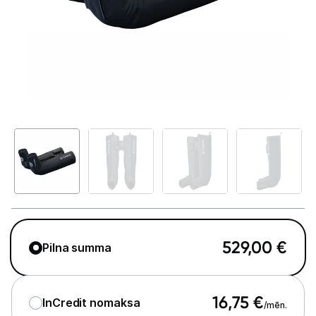
Telefoni, planšetdatori
Viedierīces
Sadzīves tehnika
Skaistumkopšana
Matu kopšana
Ķermeņa kopšana
Veselība
Elektriskās zobu birstes
529,00
€
Pilna summa
Aksesuāri el. zobu birstēm
Svari
16,75
€
InCredit nomaksa
/mēn.