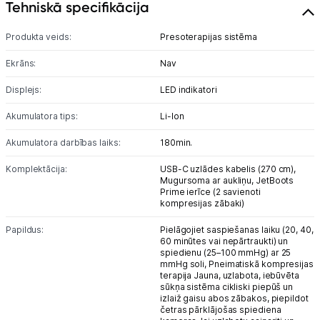
Tehniskā specifikācija
Produkta veids:
Presoterapijas sistēma
Ekrāns:
Nav
Displejs:
LED indikatori
Akumulatora tips:
Li-lon
Akumulatora darbības laiks:
180min.
Komplektācija:
USB-C uzlādes kabelis (270 cm),
Mugursoma ar aukliņu,
JetBoots
Prime ierīce (2 savienoti
kompresijas zābaki)
Papildus:
Pielāgojiet saspiešanas laiku (20, 40,
60 minūtes vai nepārtraukti) un
spiedienu (25–100 mmHg) ar 25
mmHg soli,
Pneimatiskā kompresijas
terapija Jauna, uzlabota, iebūvēta
sūkņa sistēma cikliski piepūš un
izlaiž gaisu abos zābakos, piepildot
četras pārklājošas spiediena