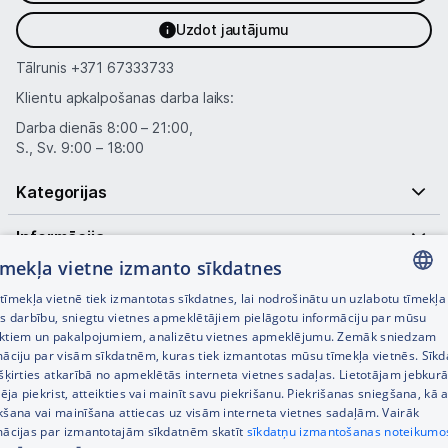
Uzdot jautājumu
Tālrunis
+371 67333733
Klientu apkalpošanas darba laiks:
Darba dienās 8:00 – 21:00,
S., Sv. 9:00 – 18:00
Kategorijas
Informācija
tīmekļa vietne izmanto sīkdatnes
Noderīgas saites
īmekļa vietnē tiek izmantotas sīkdatnes, lai nodrošinātu un uzlabotu tīmekļa
LATVIAN
es darbību, sniegtu vietnes apmeklētājiem pielāgotu informāciju par mūsu
ktiem un pakalpojumiem, analizētu vietnes apmeklējumu. Zemāk sniedzam
RUSSIAN
māciju par visām sīkdatnēm, kuras tiek izmantotas mūsu tīmekļa vietnēs. Sīk
šķirties atkarībā no apmeklētās interneta vietnes sadaļas. Lietotājam jebkurā
ENGLISH
pēja piekrist, atteikties vai mainīt savu piekrišanu. Piekrišanas sniegšana, kā a
kšana vai mainīšana attiecas uz visām interneta vietnes sadaļām. Vairāk
mācijas par izmantotajām sīkdatnēm skatīt
sīkdatņu izmantošanas noteikumo