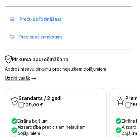
Masāžas ierīces
Atpūta
Preču salīdzināšana
GPS
Pievienot sarakstam
Ražotāju atjaunota tehnika
Pirkuma apdrošināšana
Vēlmju saraksts
Apdrošini savu pirkumu pret nejaušiem bojājumiem
Uzzini vairāk
Blogs
Standarts
/ 2 gadi
Pre
Piegāde un apmaksa
129,00
€
15
Tehnikas izvešana
Ekrāna bojājumi
Ekrāna 
Aizsardzība pret citiem nejaušiem
Aizsard
bojājumiem
bojāju