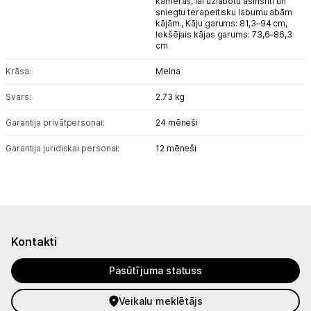
kameras, lai uzlabotu asinsriti un
sniegtu terapeitisku labumu abām
kājām.,
Kāju garums: 81,3–94 cm,
Iekšējais kājas garums: 73,6–86,3
cm
Krāsa:
Melna
Svars:
2.73 kg
Garantija privātpersonai:
24 mēneši
Garantija juridiskai personai:
12 mēneši
Kontakti
Pasūtījuma statuss
Veikalu meklētājs