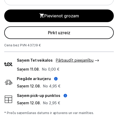
Alkometri
Masāžas ierīces
Pievienot grozam
Sejas kopšanas ierīces
Pirkt uzreiz
Asinsspiediena mērītāji
Cena bez PVN 437,19 €
Sildīšanas ierīces
Piegādes
Saņem Tet veikalos
Pārbaudīt pieejamību
veidi
Termometri
Saņem 11.08.
No 0,00 €
Sports un atpūta
Piegāde ar kurjeru
Piederumi sportam
Saņem 12.08.
No 4,95 €
Saņem pick-up punktos
Viedpulksteņi
Saņem 12.08.
No 2,95 €
Sporta kameras
* Preču saņemšanas datums ir aptuvens un var mainīties.