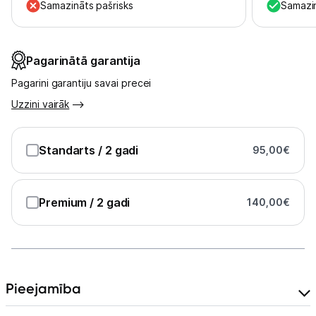
Uzņēmumiem
Samazināts pašrisks
Samazin
Tet pakalpojumi
Pagarinātā garantija
Kontakti
Pagarini garantiju savai precei
Uzzini vairāk
Informācija
Standarts
/ 2 gadi
95,00
€
Premium
/ 2 gadi
140,00
€
Pieejamība