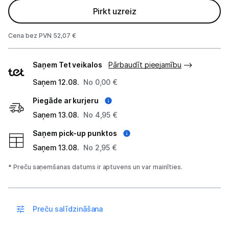
Alkometri
Pirkt uzreiz
Masāžas ierīces
Cena bez PVN 52,07 €
Sejas kopšanas ierīces
Piegādes
Saņem Tet veikalos
Pārbaudīt pieejamību
veidi
Asinsspiediena mērītāji
Saņem 12.08.
No 0,00 €
Sildīšanas ierīces
Piegāde ar kurjeru
Saņem 13.08.
No 4,95 €
Termometri
Saņem pick-up punktos
Sports un atpūta
Saņem 13.08.
No 2,95 €
Piederumi sportam
* Preču saņemšanas datums ir aptuvens un var mainīties.
Viedpulksteņi
Preču salīdzināšana
Sporta kameras