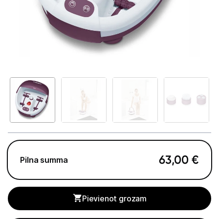
Telefoni, planšetdatori
Viedierīces
Sadzīves tehnika
Skaistumkopšana
Matu kopšana
Ķermeņa kopšana
Veselība
63,00
€
Pilna summa
Elektriskās zobu birstes
Aksesuāri el. zobu birstēm
Pievienot grozam
Svari