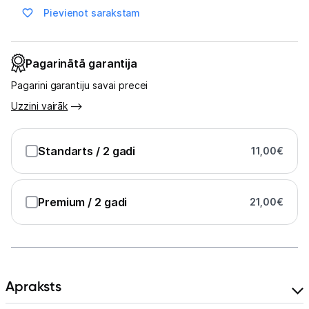
Masāžas ierīces
Pievienot sarakstam
Atpūta
Pagarinātā garantija
GPS
Pagarini garantiju savai precei
Ražotāju atjaunota tehnika
Uzzini vairāk
Vēlmju saraksts
Standarts
/ 2 gadi
11,00
€
Blogs
Premium
/ 2 gadi
21,00
€
Piegāde un apmaksa
Tehnikas izvešana
Apraksts