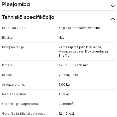
Uzņēmumiem
Pieejamība
Tet pakalpojumi
Tehniskā specifikācija
Produkta veids:
Kāju hidromasāžas vanniņa
Kontakti
Ekrāns:
Nav
Informācija
Komplektācija:
Pārnēsājama pedikīra ierīce,
Masāžas uzgalis,
Dokumentācija,
Birstīte
Izmērs:
420 x 360 x 170 mm
Krāsa:
Violeta,
Balta
Ar iepakojumu:
2,00 kg
Bez iepakojuma:
1,60 kg
Garantija privātpersonai:
24 mēneši
Garantija juridiskai personai:
12 mēneši