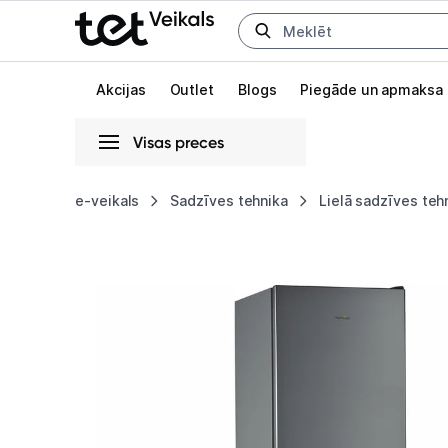
Uz kategorijam
Uz galveno saturu
Akcijas
Outlet
Blogs
Piegāde un apmaksa
Visas preces
Gaišā
Tumšā
Sistēmas
e-veikals
Sadzīves tehnika
Lielā sadzīves teh
Ledusskapis
Animācijas
Whirlpool
Globāls iestatījums animāciju aktivizēšanai vai deaktivizēšanai visā l
W5
821E
OX
2