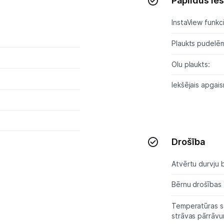
Papildus ie
Tet pakalpojumi
InstaView funkci
Kontakti
Plaukts pudelē
Olu plaukts:
Informācija
Iekšējais apgai
Drošība
Atvērtu durvju b
Bērnu drošības 
Temperatūras s
strāvas pārrāv