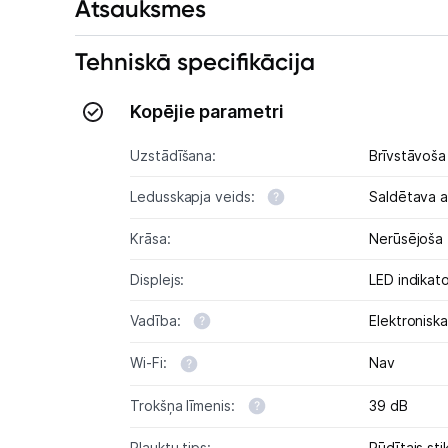
Atsauksmes
Tehniskā specifikācija
Kopējie parametri
Uzstādīšana:
Brīvstāvoša
Ledusskapja veids:
Saldētava 
Krāsa:
Nerūsējoša
Displejs:
LED indikato
Vadība:
Elektroniska
Wi-Fi:
Nav
Trokšņa līmenis:
39 dB
Plauktu tips:
Rūdītais stik