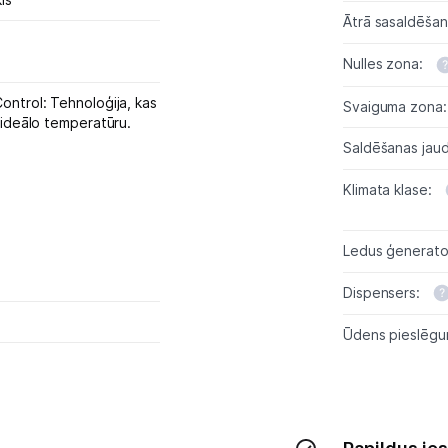
Skaistumkopšana
Ātrā sasaldēša
Sports un atpūta
Nulles zona:
Ražotāju atjaunota tehnika
ontrol: Tehnoloģija, kas
Svaiguma zona:
 ideālo temperatūru.
Saldēšanas jau
Vēlmju saraksts
Klimata klase:
Blogs
Ledus ģenerato
Piegāde un apmaksa
Dispensers:
Ūdens pieslēgu
Tehnikas izvešana
Uzņēmumiem