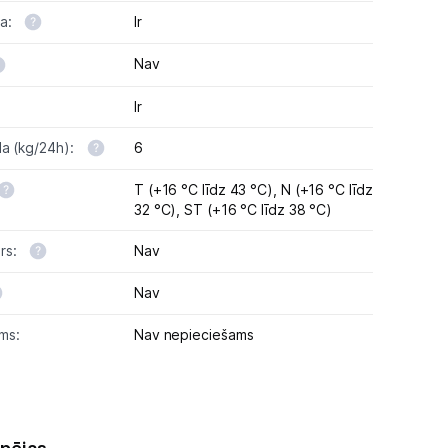
na:
Ir
Nav
Ir
da (kg/24h):
6
T (+16 °C līdz 43 °C),
N (+16 °C līdz
32 °C),
ST (+16 °C līdz 38 °C)
rs:
Nav
Nav
ms:
Nav nepieciešams