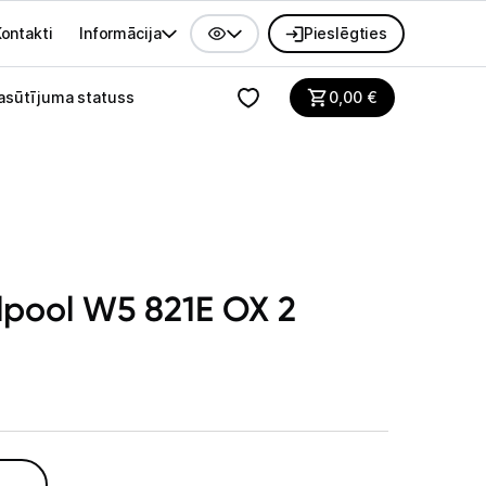
ontakti
Informācija
Pieslēgties
alvenes izvēlne
asūtījuma statuss
0,00
€
lpool W5 821E OX 2