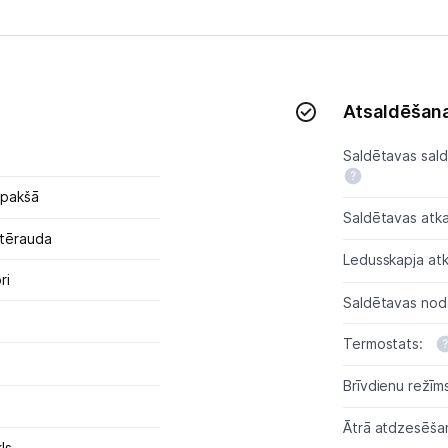
Sadzīves tehnikas aksesuāri
Plītis
Tvaika nosūcēji
Atsaldēšana
Aksesuāri tvaika nosūcējiem
Saldētavas sald
Iebūvējamā tehnika
apakšā
Saldētavas atk
Mazā tehnika
 tērauda
Ledusskapja at
Kafijas pagatavošana
ri
Saldētavas noda
Mazā virtuves tehnika
Termostats:
Klimata iekārtas
Brīvdienu režīm
Apģērbu kopšana
Ātrā atdzesēša
ls