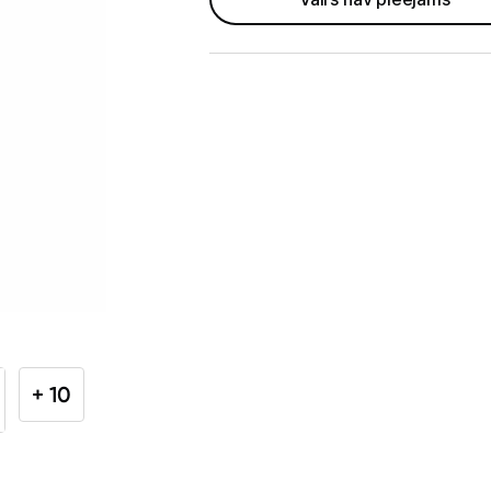
Telefoni, planšetdatori
Viedierīces
Sadzīves tehnika
Lielā tehnika
Ledusskapji
Saldētavas
Vīna skapji
Trauku mazgājamās mašīnas
+ 10
Veļas mašīnas
Veļas žāvētāji