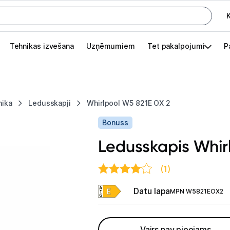
K
G
Tehnikas izvešana
Uzņēmumiem
Tet pakalpojumi
P
Pieslēgties
Pasūtījuma statuss
nika
Ledusskapji
Whirlpool W5 821E OX 2
Akcijas
Bonuss
Outlet
Ledusskapis Whir
apā.
Izvēlies kāroto ierīci izdevīgāk!
(1)
TV un audio
Datu lapa
MPN W5821EOX2
Datortehnika
Vairs nav pieejams