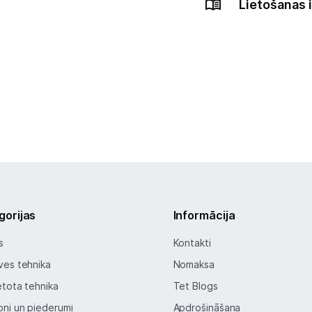
Lietošanas 
gorijas
Informācija
s
Kontakti
ves tehnika
Nomaksa
etota tehnika
Tet Blogs
oni un piederumi
Apdrošināšana