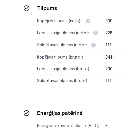
Tilpums
Kopējais tilpums (neto):
339 l
Ledusskapja tilpums (neto):
228 l
Saldētavas tilpums (neto):
111 l
Kopējais tilpums (bruto):
341 l
Ledusskapja tilpums (bruto):
230 l
Saldētavas tilpums (bruto):
111 l
Enerģijas patēriņš
Energoefektivitātes klase (A - G):
E