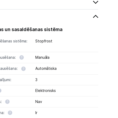
s un sasaldēšanas sistēma
ēšanas sistēma:
Stopfrost
ausēšana:
Manuāla
kausēšana:
Automātiska
lījumi:
3
Elektronisks
s:
Nav
na:
Ir