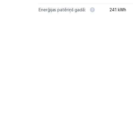
Enerģijas patēriņš gadā:
241 kWh