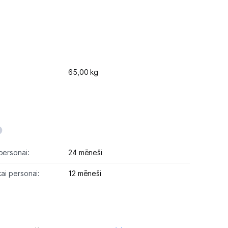
65,00 kg
personai:
24 mēneši
kai personai:
12 mēneši