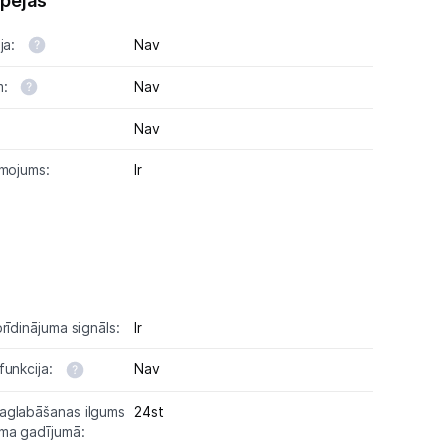
spējas
ja:
Nav
m:
Nav
Nav
smojums:
Ir
rīdinājuma signāls:
Ir
funkcija:
Nav
aglabāšanas ilgums
24st
uma gadījumā: