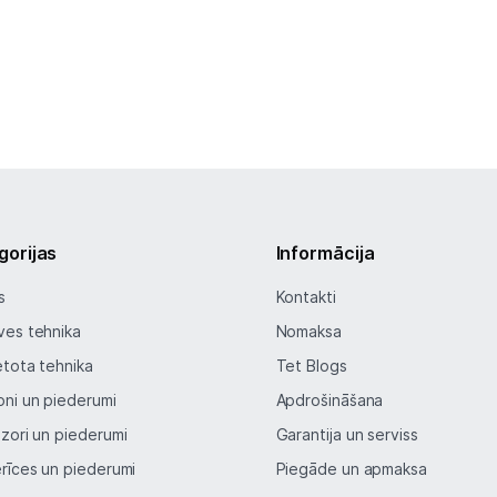
gorijas
Informācija
s
Kontakti
ves tehnika
Nomaksa
etota tehnika
Tet Blogs
oni un piederumi
Apdrošināšana
izori un piederumi
Garantija un serviss
erīces un piederumi
Piegāde un apmaksa