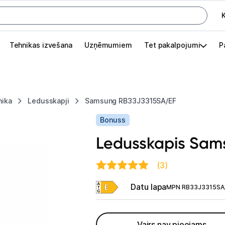
K
G
Tehnikas izvešana
Uzņēmumiem
Tet pakalpojumi
P
Pieslēgties
Pasūtījuma statuss
nika
Ledusskapji
Samsung RB33J3315SA/EF
Akcijas
Bonuss
Outlet
Ledusskapis Sam
apā.
Izvēlies kāroto ierīci izdevīgāk!
(3)
TV un audio
Datu lapa
MPN RB33J3315SA
Datortehnika
Vairs nav pieejams