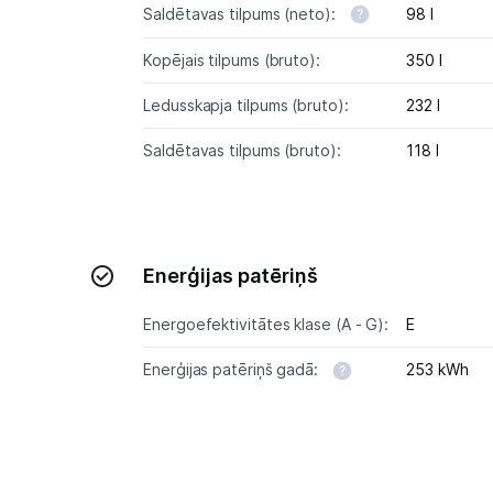
Saldētavas tilpums (neto):
98 l
Kopējais tilpums (bruto):
350 l
Ledusskapja tilpums (bruto):
232 l
Saldētavas tilpums (bruto):
118 l
Enerģijas patēriņš
Energoefektivitātes klase (A - G):
E
Enerģijas patēriņš gadā:
253 kWh