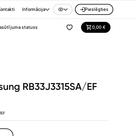
ontakti
Informācija
Pieslēgties
alvenes izvēlne
asūtījuma statuss
0,00
€
sung RB33J3315SA/EF
/EF