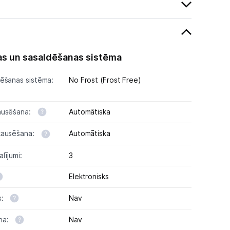
s un sasaldēšanas sistēma
ēšanas sistēma:
No Frost (Frost Free)
ausēšana:
Automātiska
kausēšana:
Automātiska
lījumi:
3
Elektronisks
s:
Nav
na:
Nav