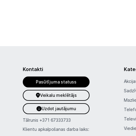
Kontakti
Kate
Akcija
Pasūtījuma statuss
Sadzī
Veikalu meklētājs
Mazli
Uzdot jautājumu
Telef
Telev
Tālrunis
+371 67333733
Viedi
Klientu apkalpošanas darba laiks: