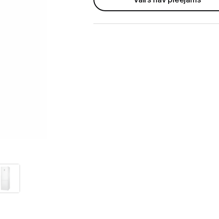
Telefoni, planšetdatori
Viedierīces
Sadzīves tehnika
Lielā tehnika
Ledusskapji
Saldētavas
Vīna skapji
Trauku mazgājamās mašīnas
Veļas mašīnas
Veļas žāvētāji