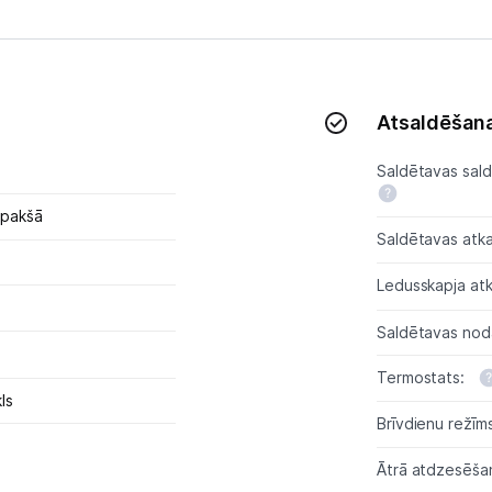
Sadzīves tehnikas aksesuāri
Plītis
Tvaika nosūcēji
Atsaldēšana
Aksesuāri tvaika nosūcējiem
Saldētavas sald
Iebūvējamā tehnika
apakšā
Saldētavas atk
Mazā tehnika
Ledusskapja at
Kafijas pagatavošana
Saldētavas noda
Mazā virtuves tehnika
Termostats:
Klimata iekārtas
ls
Brīvdienu režīm
Apģērbu kopšana
Ātrā atdzesēša