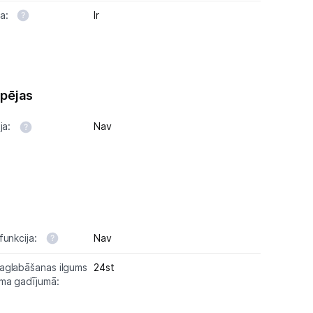
na:
Ir
spējas
ja:
Nav
funkcija:
Nav
aglabāšanas ilgums
24st
uma gadījumā: