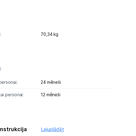
:
70,34 kg
personai:
24 mēneši
kai personai:
12 mēneši
instrukcija
Lejuplādēt