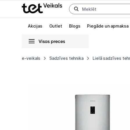
Uz kategorijam
Uz galveno saturu
Akcijas
Outlet
Blogs
Piegāde un apmaksa
Visas preces
Gaišā
Tumšā
Sistēmas
e-veikals
Sadzīves tehnika
Lielā sadzīves teh
Ledusskapis
Animācijas
Samsung
Globāls iestatījums animāciju aktivizēšanai vai deaktivizēšanai visā l
RB33J3315SA/EF