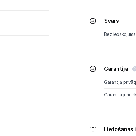
Tet pakalpojumi
Svars
Kontakti
Bez iepakojuma
Informācija
Garantija
Garantija privāt
Garantija juridis
Lietošanas 