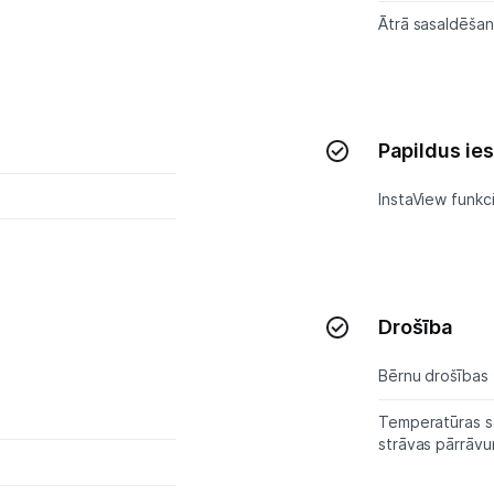
Skaistumkopšana
Ātrā sasaldēša
Sports un atpūta
Ražotāju atjaunota tehnika
Papildus ie
Vēlmju saraksts
InstaView funkci
Blogs
Piegāde un apmaksa
Drošība
Bērnu drošības 
Tehnikas izvešana
Temperatūras s
strāvas pārrāv
Uzņēmumiem