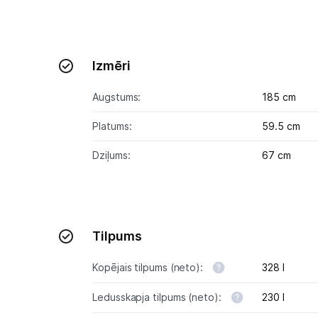
Izmēri
Augstums:
185 cm
Platums:
59.5 cm
Dziļums:
67 cm
Tilpums
Kopējais tilpums (neto):
328 l
Ledusskapja tilpums (neto):
230 l