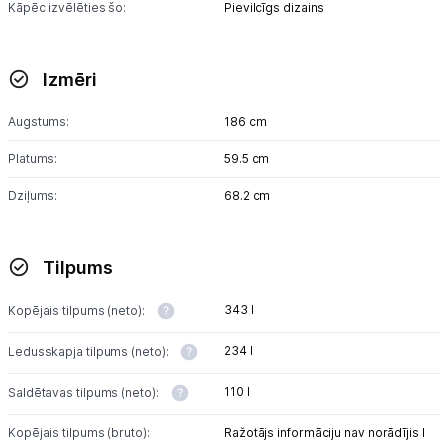
Skaistumkopšana
Kāpēc izvēlēties šo:
Pievilcīgs dizains
Sports un atpūta
Izmēri
Ražotāju atjaunota tehnika
Augstums:
186 cm
Platums:
59.5 cm
Vēlmju saraksts
Dziļums:
68.2 cm
Blogs
Tilpums
Piegāde un apmaksa
343 l
Kopējais tilpums (neto):
Tehnikas izvešana
234 l
Ledusskapja tilpums (neto):
110 l
Saldētavas tilpums (neto):
Uzņēmumiem
Kopējais tilpums (bruto):
Ražotājs informāciju nav norādījis l