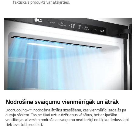
faktiskais produkts var atšķirties.
Nodrošina svaigumu vienmērīgāk un ātrāk
DoorCooling+™ nodrošina ātrāku dzesēšanu, kas vienmērīgi sadalās pa
durvju sāniem. Tas ne tikai uztur dzērienus vēsākus, bet ar īpašām
ventilācijas atverēm nodrošina svaigumu neatkarīgi no tā, kur ledusskapī
tiek ievietoti produkti.