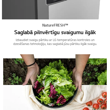
NatureFRESH™
Saglabā pilnvērtīgu svaigumu ilgāk
Izbaudiet svaigu pārtiku ar LG temperatūras kontroles un
dzesēšanas tehnoloģiju, kas saglabā jūsu pārtiku ilgāk svaigu.