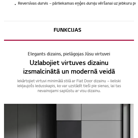
Reversīvas durvis – pārliekamas eņģes durvju vēršanai uz jebkuru pus
FUNKCIJAS
Elegants dizains, pielāgojas Jūsu virtuvei
Uzlabojiet virtuves dizainu
izsmalcinātā un modernā veidā
Iekārtojiet virtuvi minimālā stilā ar Flat Door dizainu – lieliski
iekļaujošs ledusskapis, ko var uzstādīt tieši pie sienas, lai tas
nevainojami saplūstu ar visu dizainu.