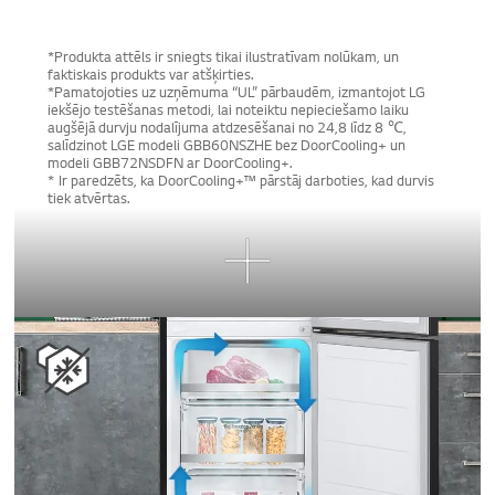
*Produkta attēls ir sniegts tikai ilustratīvam nolūkam, un
faktiskais produkts var atšķirties.
*Pamatojoties uz uzņēmuma “UL” pārbaudēm, izmantojot LG
iekšējo testēšanas metodi, lai noteiktu nepieciešamo laiku
augšējā durvju nodalījuma atdzesēšanai no 24,8 līdz 8 ℃,
salīdzinot LGE modeli GBB60NSZHE bez DoorCooling+ un
modeli GBB72NSDFN ar DoorCooling+.
* Ir paredzēts, ka DoorCooling+™ pārstāj darboties, kad durvis
tiek atvērtas.