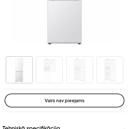
Telefoni, planšetdatori
Viedierīces
Sadzīves tehnika
Lielā tehnika
Ledusskapji
Saldētavas
Vīna skapji
Trauku mazgājamās mašīnas
Vairs nav pieejams
Veļas mašīnas
Veļas žāvētāji
Tehniskā specifikācija