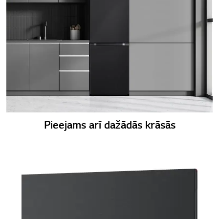
Pieejams arī dažādās krāsās