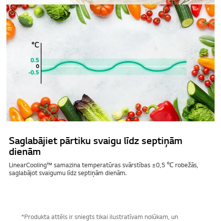
Saglabājiet pārtiku svaigu līdz septiņām
dienām
LinearCooling™ samazina temperatūras svārstības ±0,5 ℃ robežās,
saglabājot svaigumu līdz septiņām dienām.
*Produkta attēls ir sniegts tikai ilustratīvam nolūkam, un