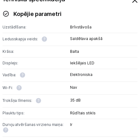
Sadzīves tehnikas aksesuāri
Kopējie parametri
Plītis
Uzstādīšana:
Brīvstāvoša
Tvaika nosūcēji
Saldētava apakšā
Ledusskapja veids:
Aksesuāri tvaika nosūcējiem
Krāsa:
Balta
Iebūvējamā tehnika
Displejs:
Iekšējais LED
Mazā tehnika
Elektroniska
Vadība:
Kafijas pagatavošana
Nav
Wi-Fi:
Mazā virtuves tehnika
35 dB
Trokšņa līmenis:
Klimata iekārtas
Plauktu tips:
Rūdītais stikls
Durvju atvēršanas virzienu maiņa:
Ir
Apģērbu kopšana