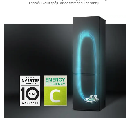
ilgstošu veiktspēju ar desmit gadu garantiju.