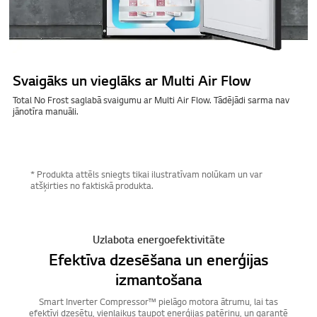
Svaigāks un vieglāks ar Multi Air Flow
Total No Frost saglabā svaigumu ar Multi Air Flow. Tādējādi sarma nav
jānotīra manuāli.
* Produkta attēls sniegts tikai ilustratīvam nolūkam un var
atšķirties no faktiskā produkta.
Uzlabota energoefektivitāte
Efektīva dzesēšana un enerģijas
izmantošana
Smart Inverter Compressor™ pielāgo motora ātrumu, lai tas
efektīvi dzesētu, vienlaikus taupot enerģijas patēriņu, un garantē