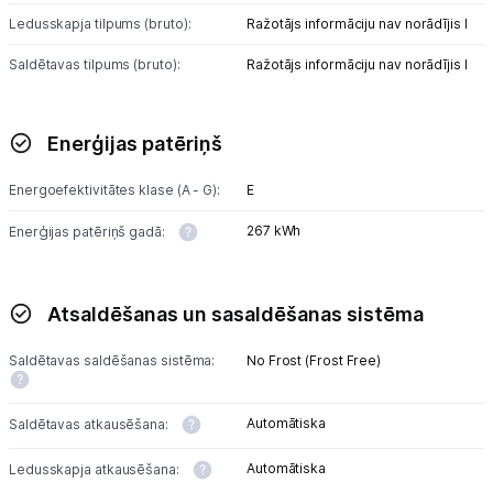
Tet pakalpojumi
Ledusskapja tilpums (bruto):
Ražotājs informāciju nav norādījis l
Saldētavas tilpums (bruto):
Ražotājs informāciju nav norādījis l
Kontakti
Enerģijas patēriņš
Informācija
Energoefektivitātes klase (A - G):
E
267 kWh
Enerģijas patēriņš gadā:
Atsaldēšanas un sasaldēšanas sistēma
Saldētavas saldēšanas sistēma:
No Frost (Frost Free)
Automātiska
Saldētavas atkausēšana:
Automātiska
Ledusskapja atkausēšana: