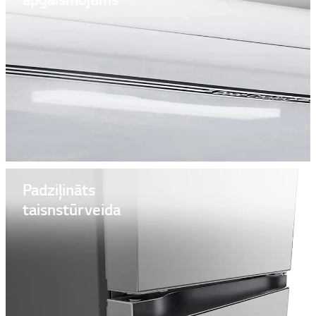
apgaismojums
Padziļināts
taisnstūrveida