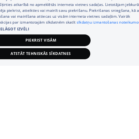
Tālrunis
+371 67333733
šķirties atkarībā no apmeklētās interneta vietnes sadaļas. Lietotājam jebkurā
ENGLISH
pēja piekrist, atteikties vai mainīt savu piekrišanu. Piekrišanas sniegšana, kā a
Klientu apkalpošanas darba laiks:
kšana vai mainīšana attiecas uz visām interneta vietnes sadaļām. Vairāk
mācijas par izmantotajām sīkdatnēm skatīt
sīkdatņu izmantošanas noteikumo
Darba dienās 8:00 – 21:00,
S., Sv. 9:00 – 18:00
IELĀGOT IZVĒLI
PIEKRIST VISĀM
Kategorijas
ATSTĀT TEHNISKĀS SĪKDATNES
Informācija
TEHNISKĀS/OBLIGĀTĀS
STATISTIKAS
Noderīgas saites
MĒRĶA (REKLĀMAS)
FUNKCIONĀLĀS
NEKLASIFICĒT
Tehniskās/obligātās
Statistikas
Mērķa (reklāmas)
Funkcionālās
Neklasificētās
© SIA Tet 2026 -
Visas cenas norādītas EUR ar PVN 21%
iskās/obligātās sīkdatnes nepieciešamas, lai lietotājs varētu brīvi apmeklēt un pārlūkot
ļa vietni un izmantot tās piedāvātās iespējas, tajā skaitā iegūt informāciju par
Interneta veikala izstrāde —
pojumiem un iegādāties tos. Šīs sīkdatnes identificē lietotāja iekārtu, taču neizpauž