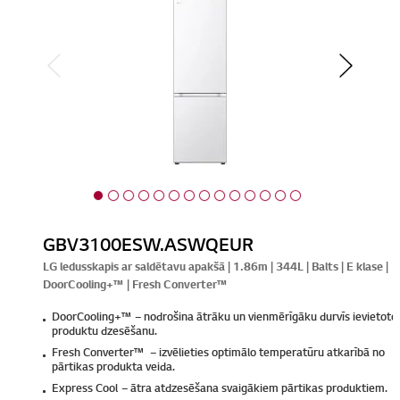
GBV3100ESW.ASWQEUR
LG ledusskapis ar saldētavu apakšā | 1.86m | 344L | Balts | E klase |
DoorCooling+™ | Fresh Converter™
DoorCooling+™ – nodrošina ātrāku un vienmērīgāku durvīs ievietoto
produktu dzesēšanu.
Fresh Converter™ – izvēlieties optimālo temperatūru atkarībā no
pārtikas produkta veida.
Express Cool – ātra atdzesēšana svaigākiem pārtikas produktiem.