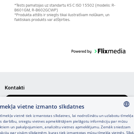
*Tests pamatojas uz standartu KS C ISO 15502 (modelis: R-
B601GM, R-B602GCWP)
*Produkta attēls ir sniegts tikai ilustratīvam nolūkam, un
faktiskais produkts var atšķirties.
Kontakti
Pasūtījuma statuss
tīmekļa vietne izmanto sīkdatnes
Veikalu meklētājs
īmekļa vietnē tiek izmantotas sīkdatnes, lai nodrošinātu un uzlabotu tīmekļa
LATVIAN
es darbību, sniegtu vietnes apmeklētājiem pielāgotu informāciju par mūsu
Uzdot jautājumu
ktiem un pakalpojumiem, analizētu vietnes apmeklējumu. Zemāk sniedzam
RUSSIAN
māciju par visām sīkdatnēm, kuras tiek izmantotas mūsu tīmekļa vietnēs. Sīk